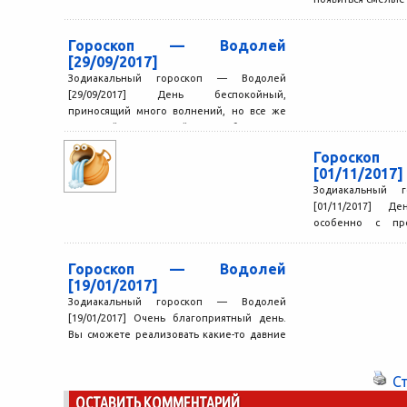
планы. В это врем
Гороскоп — Водолей
[29/09/2017]
Зодиакальный гороскоп — Водолей
[29/09/2017] День беспокойный,
приносящий много волнений, но все же
неплохой. Рассчитывайте на собственные
силы, сейчас это...
Гороско
[01/11/2017]
Зодиакальный 
[01/11/2017] Д
особенно с про
зрения. Вы с эн
сложные дела,...
Гороскоп — Водолей
[19/01/2017]
Зодиакальный гороскоп — Водолей
[19/01/2017] Очень благоприятный день.
Вы сможете реализовать какие-то давние
планы, воплотить в жизнь смелые
замыслы. Хорошо...
С
ОСТАВИТЬ КОММЕНТАРИЙ