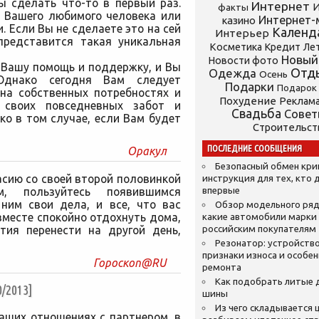
ы сделать что-то в первый раз.
Интернет
И
факты
ь Вашего любимого человека или
Интернет-
казино
. Если Вы не сделаете это на сей
Календ
Интерьер
 представится такая уникальная
Косметика
Кредит
Ле
Новый
Новости фото
 Вашу помощь и поддержку, и Вы
Отд
Одежда
Осень
Однако сегодня Вам следует
Подарки
Подарок
 на собственных потребностях и
Похудение
Реклам
х своих повседневных забот и
Свадьба
Сове
о в том случае, если Вам будет
Строительст
ПОСЛЕДНИЕ СООБЩЕНИЯ
Оракул
Безопасный обмен кр
асию со своей второй половинкой
инструкция для тех, кто 
, пользуйтесь появившимся
впервые
ним свои дела, и все, что вас
Обзор модельного ряд
вместе спокойно отдохнуть дома,
какие автомобили марки
тия перенести на другой день,
российским покупателям
Резонатор: устройство
признаки износа и особе
Гороскоп@RU
ремонта
Как подобрать литые 
/2013]
шины
Из чего складывается ц
Ваших отношениях с партнером, в