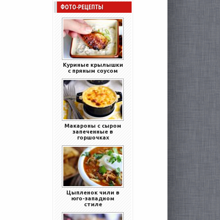
ФОТО-РЕЦЕПТЫ
Куриные крылышки
с пряным соусом
Макароны с сыром
запеченные в
горшочках
Цыпленок чили в
юго-западном
стиле