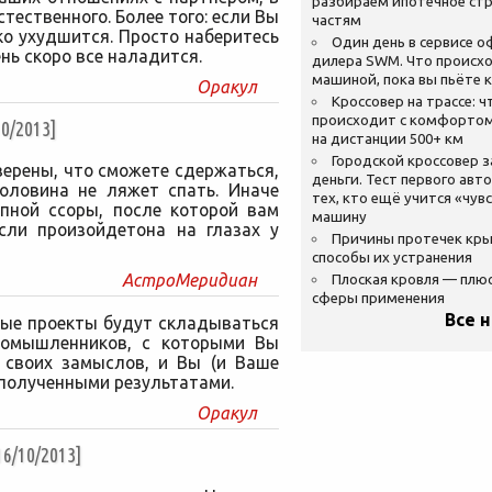
разбираем ипотечное стр
тественного. Более того: если Вы
частям
ко ухудшится. Просто наберитесь
Один день в сервисе 
нь скоро все наладится.
дилера SWM. Что происхо
машиной, пока вы пьёте 
Оракул
Кроссовер на трассе: ч
происходит с комфортом
0/2013]
на дистанции 500+ км
Городской кроссовер 
верены, что сможете сдержаться,
деньги. Тест первого авт
оловина не ляжет спать. Иначе
тех, кто ещё учится «чув
упной ссоры, после которой вам
машину
сли произойдетона на глазах у
Причины протечек кр
способы их устранения
АстроМеридиан
Плоская кровля — плю
сферы применения
Все 
ные проекты будут складываться
иномышленников, с которыми Вы
 своих замыслов, и Вы (и Ваше
 полученными результатами.
Оракул
/10/2013]