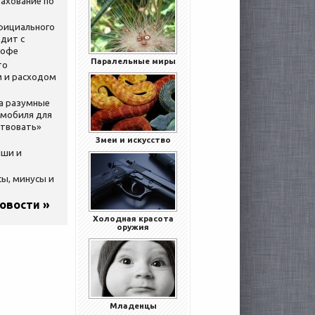
ахование по
официального
дит с
кофе
Паралельные миры
то
 и расходом
за разумные
омобиля для
ствовать»
Змеи и искусство
ыши и
сы, минусы и
новости »
Холодная красота
оружия
Младенцы