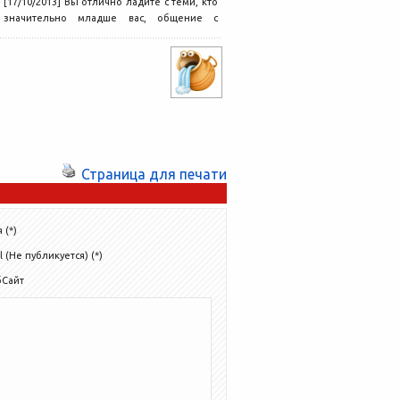
[17/10/2013] Вы отлично ладите с теми, кто
значительно младше вас, общение с
детьми приносит много радости....
Страница для печати
 (*)
l (Не публикуется) (*)
бСайт