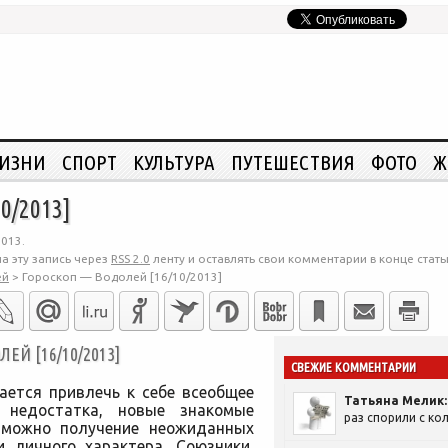
ЖИЗНИ
СПОРТ
КУЛЬТУРА
ПУТЕШЕСТВИЯ
ФОТО
Ж
0/2013]
2013.
а эту запись через
RSS 2.0
ленту и оставлять свои комментарии в конце стать
ей
>
Гороскоп — Водолей [16/10/2013]
Й [16/10/2013]
СВЕЖИЕ КОММЕНТАРИИ
ается привлечь к себе всеобщее
Татьяна Мелик:
 недостатка, новые знакомые
раз спорили с кол
зможно получение неожиданных
и личного характера. Союзники,