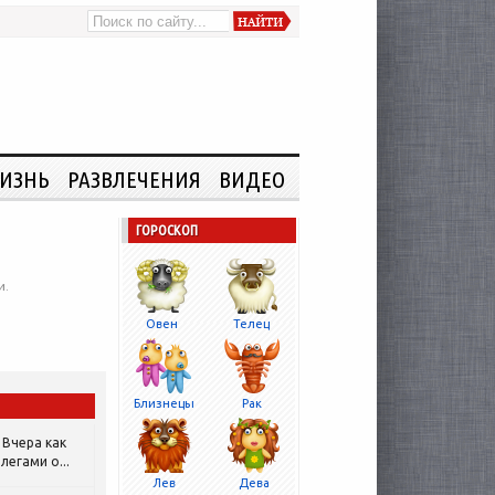
ИЗНЬ
РАЗВЛЕЧЕНИЯ
ВИДЕО
ГОРОСКОП
и.
Овен
Телец
Близнецы
Рак
Вчера как
легами о...
Лев
Дева