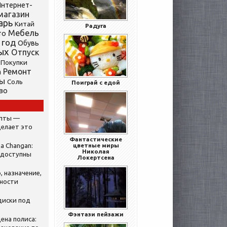
нтернет-
магазин
арь
Китай
Радуга
Мебель
то
 год
Обувь
ых
Отпуск
Покупки
Ремонт
а
ты
Соль
Поиграй с едой
во
ипты —
делает это
Фантастические
а Changan:
цветные миры
Николая
 доступны
Локертсена
, назначение,
нности
диски под
Фэнтази пейзажи
ена полиса: