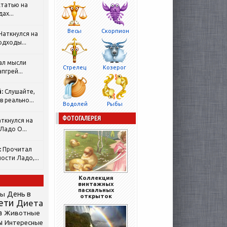
татью на
ах...
Весы
Скорпион
Наткнулся на
одходы...
ал мысли
Стрелец
Козерог
пгрей...
:
Слушайте,
 реально...
Водолей
Рыбы
ФОТОГАЛЕРЕЯ
ткнулся на
Ладо О...
:
Прочитал
ости Ладо,...
Коллекция
винтажных
пасхальных
День в
сы
открыток
ети
Диета
а
Животные
ы
Интересные