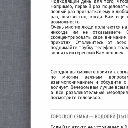
Подходящий день для того, чтоб
Например, первый раз поцеловат
первый раз признаться ему в любви
раз, неизвестно, когда Вам еще
возможность.
Очень многие люди полагаются на
никогда им не отказываете. 
сконцентрировать свое внимание
прихотях. Отвлекитесь от все
поднимайте трубку телефона тольк
звонить интересный Вам человек.
Сегодня вы сможете прийти к согл
по многим важным вопросам
взаимопониманием и обсудите с 
волнует. Вечером вам лучше всем 
а все развлекательные мероприя
посмотрите телевизор.
ГОРОСКОП СЕМЬИ — ВОДОЛЕЙ [16/10
Если Вас что-то не устраивает в 