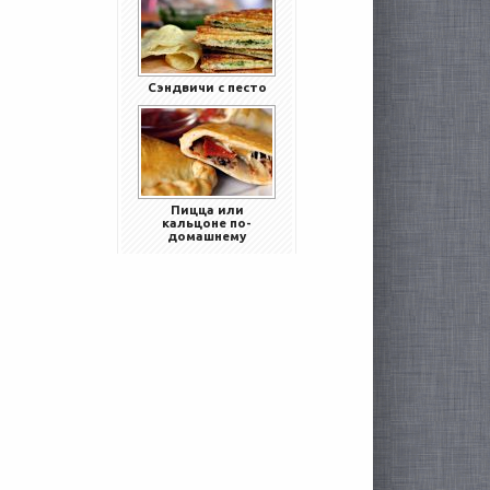
Сэндвичи с песто
Пицца или
кальцоне по-
домашнему