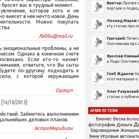
Виктор:
Прочел с
е бросят вас в трудный момент.
портале о подход
увлечение, которое хоть и не
о внесет в нее нечто новое. День
Леонид Маров:
еятельности. Можно покупать
эту статью про п
ства.
Ледди@mail.ru
Григорий:
Почит
Охотникова про а
ь эмоциональные проблемы, а не
знесом. Однако в конечном счете
Ярослав Озимый
освязано. Если кто-то начнет
а Ладо Охотников
нимания, ответьте, что Вы сыты
будете по-другому подходить к
Глеб Жданов:
На
ила, с которой окружающим
этот материал о 
Оракул
Олег Разумский
статью о публичн
6/10/2013]
АРХИВ ПО ТЕГАМ
ействий. Займитесь выполнением
Бизнес
Весна
Воло
дальнейших деловых планов.
Д
фотографии
Деньги
АстроМеридиан
Евровидение
Женщин
Зима
Игровые автомат