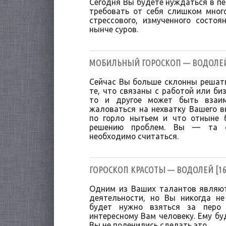
Сегодня Вы будете нуждаться в пе
требовать от себя слишком мно
стрессового, измученного состо
нынче суров.
МОБИЛЬНЫЙ ГОРОСКОП — ВОДОЛЕЙ [
Сейчас Вы больше склонны решат
те, что связаны с работой или би
то и другое может быть взаим
жаловаться на нехватку Вашего в
по горло нытьем и что отныне 
решению проблем. Вы — та с
необходимо считаться.
ГОРОСКОП КРАСОТЫ — ВОДОЛЕЙ [16/
Одним из Ваших талантов являют
деятельности, но Вы никогда не
будет нужно взяться за перо
интересному Вам человеку. Ему бу
Вы не поленились сделать это.