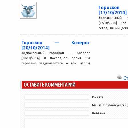
освободить от...
Гороско
[17/10/2014]
Зодиакальный 
[17/10/2014] Ва
сегодняшний ден
правил. Впереди В
Гороскоп — Козерог
[20/10/2014]
Зодиакальный гороскоп — Козерог
[20/10/2014] В последнее время Вы
серьезно задумываетесь о том, чтобы
улучшить себя. Конечно, это непростая
задача....
С
ОСТАВИТЬ КОММЕНТАРИЙ
Имя (*)
Mail (Не публикуется) (
ВебСайт