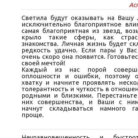
Ас
Светила будут оказывать на Вашу
исключительно благоприятное вли
самая благоприятная из звезд, воз
крыло такие сферы, как стра
знакомства. Личная жизнь будет ск
редкость удачно. Если пары у Вас
очень скоро она появится. Готовьтес
своей мечтой!
Каждый из нас порой соверша
оплошности и ошибки, поэтому о
хватку и начните проявлять неск
толерантность и чуткость в отноше
родными и близкими. Перестаньте
них совершенства, и Ваши с ни
начнут складываться намного г
проще.
Неуравновешенность и быстро