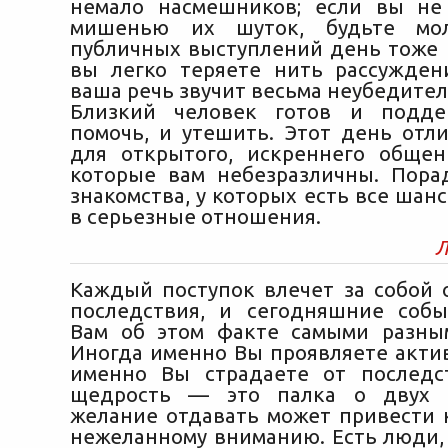
немало насмешников; если вы не
мишенью их шуток, будьте мол
публичных выступлений день тоже 
вы легко теряете нить рассуждени
ваша речь звучит весьма неубедител
Близкий человек готов и подде
помочь, и утешить. Этот день отл
для открытого, искреннего обще
которые вам небезразличны. Пор
знакомства, у которых есть все шан
в серьезные отношения.
Л
Каждый поступок влечет за собой
последствия, и сегодняшние соб
Вам об этом факте самыми разны
Иногда именно Вы проявляете актив
именно Вы страдаете от последс
щедрость — это палка о двух 
желание отдавать может привести 
нежеланному вниманию. Есть люди,