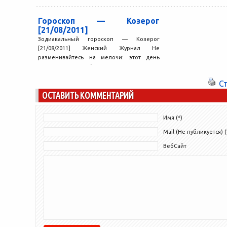
достижениями. 
лучше подходит...
Гороскоп — Козерог
[21/08/2011]
Зодиакальный гороскоп — Козерог
[21/08/2011] Женский Журнал Не
разменивайтесь на мелочи: этот день
создан для больших планов и
колоссальных перемен....
С
ОСТАВИТЬ КОММЕНТАРИЙ
Имя (*)
Mail (Не публикуется) (
ВебСайт