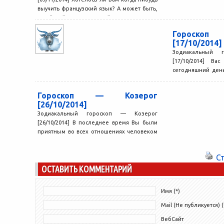
выучить французский язык? А может быть,
китайский? Или еще какой-то из...
Гороско
[17/10/2014]
Зодиакальный 
[17/10/2014] Ва
сегодняшний ден
правил. Впереди В
Гороскоп — Козерог
[26/10/2014]
Зодиакальный гороскоп — Козерог
[26/10/2014] В последнее время Вы были
приятным во всех отношениях человеком
и, к тому же, весьма...
С
ОСТАВИТЬ КОММЕНТАРИЙ
Имя (*)
Mail (Не публикуется) (
ВебСайт