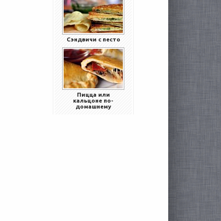
Сэндвичи с песто
Пицца или
кальцоне по-
домашнему