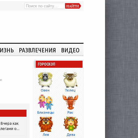
ИЗНЬ
РАЗВЛЕЧЕНИЯ
ВИДЕО
ГОРОСКОП
и.
Овен
Телец
Близнецы
Рак
Вчера как
легами о...
Лев
Дева