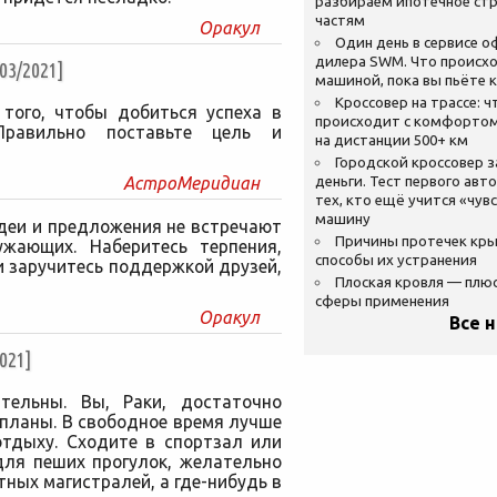
разбираем ипотечное стр
частям
Оракул
Один день в сервисе 
дилера SWM. Что происхо
3/2021]
машиной, пока вы пьёте 
Кроссовер на трассе: ч
 того, чтобы добиться успеха в
происходит с комфортом
равильно поставьте цель и
на дистанции 500+ км
Городской кроссовер 
АстроМеридиан
деньги. Тест первого авт
тех, кто ещё учится «чув
машину
деи и предложения не встречают
Причины протечек кр
ужающих. Наберитесь терпения,
способы их устранения
и заручитесь поддержкой друзей,
Плоская кровля — плю
сферы применения
Оракул
Все 
021]
тельны. Вы, Раки, достаточно
планы. В свободное время лучше
отдыху. Сходите в спортзал или
для пеших прогулок, желательно
ных магистралей, а где-нибудь в