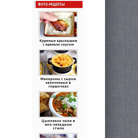
ФОТО-РЕЦЕПТЫ
Куриные крылышки
с пряным соусом
Макароны с сыром
запеченные в
горшочках
Цыпленок чили в
юго-западном
стиле