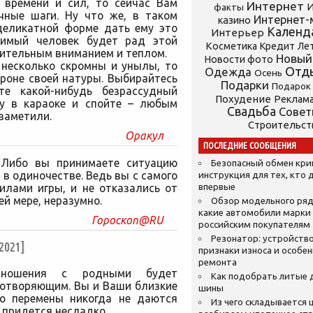
 времени и сил, то сейчас Вам
Интернет
И
факты
ечные шаги. Ну что же, в таком
Интернет-
казино
 деликатной форме дать ему это
Календ
Интерьер
бимый человек будет рад этой
Косметика
Кредит
Ле
ительным вниманием и теплом.
Новый
Новости фото
 несколько скромны и унылы, то
Отд
Одежда
Осень
роне своей натуры. Выбирайтесь
Подарки
Подарок
те какой-нибудь безрассудный
Похудение
Реклам
ну в караоке и спойте – любым
Свадьба
Сове
 заметили.
Строительст
Оракул
ПОСЛЕДНИЕ СООБЩЕНИЯ
 Либо вы принимаете ситуацию
Безопасный обмен кр
ь в одиночестве. Ведь вы с самого
инструкция для тех, кто 
илами игры, и не отказались от
впервые
ей мере, неразумно.
Обзор модельного ряд
какие автомобили марки
Гороскоп@RU
российским покупателям
Резонатор: устройство
2021]
признаки износа и особе
ремонта
ношения с родными будет
Как подобрать литые 
ротворяющим. Вы и Ваши близкие
шины
но перемены никогда не даются
Из чего складывается ц
у придется несладко.