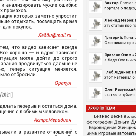
Виктор:
Прочел с
 и анализировать чужие ошибки:
портале о подход
х промахов.
зация которых заметно упростит
Леонид Маров:
льше отдыхать, посвящать время
эту статью про п
 для покупок.
Ледди@mail.ru
Григорий:
Почит
Охотникова про а
тем, что видео зависает всегда
 Все хорошо — и вдруг зависает
Ярослав Озимый
итуация могла дойти до строго
а Ладо Охотников
тарания продвинуться дальше не
ью, теперь ситуация меняется.
Глеб Жданов:
На
было отбросили.
этот материал о 
Оракул
Олег Разумский
2021]
статью о публичн
делать перерыв и остаться дома.
АРХИВ ПО ТЕГАМ
бщения с любимым человеком.
Бизнес
Весна
Воло
АстроМеридиан
Д
фотографии
Деньги
Евровидение
Женщин
дывали в развитие отношений с
Зима
Игровые автомат