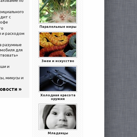
ахование по
официального
дит с
кофе
Паралельные миры
то
 и расходом
за разумные
омобиля для
ствовать»
Змеи и искусство
ыши и
сы, минусы и
новости »
Холодная красота
оружия
Младенцы