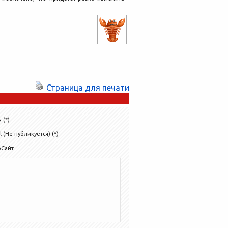
планы. Огорчит...
Страница для печати
 (*)
l (Не публикуется) (*)
бСайт