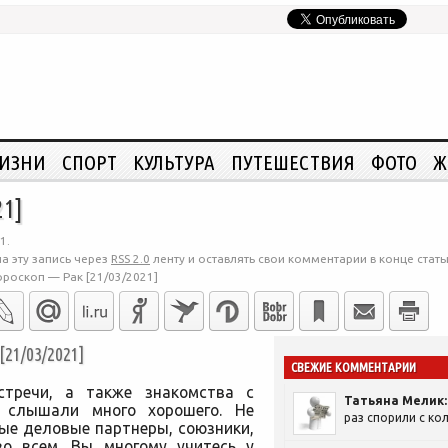
ЖИЗНИ
СПОРТ
КУЛЬТУРА
ПУТЕШЕСТВИЯ
ФОТО
Ж
21]
1.
а эту запись через
RSS 2.0
ленту и оставлять свои комментарии в конце стать
ороскоп — Рак [21/03/2021]
1/03/2021]
СВЕЖИЕ КОММЕНТАРИИ
стречи, а также знакомства с
Татьяна Мелик:
 слышали много хорошего. Не
раз спорили с кол
вые деловые партнеры, союзники,
о всем. Вы многому учитесь у