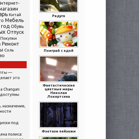
нтернет-
магазин
арь
Китай
Радуга
Мебель
то
 год
Обувь
ых
Отпуск
Покупки
Ремонт
а
ты
Соль
Поиграй с едой
во
ипты —
делает это
Фантастические
а Changan:
цветные миры
Николая
 доступны
Локертсена
, назначение,
нности
диски под
Фэнтази пейзажи
ена полиса: