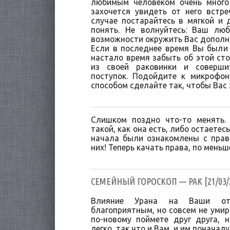
любимым человеком очень много
захочется увидеть от него встр
случае постарайтесь в мягкой и
понять. Не волнуйтесь: Ваш лю
возможности окружить Вас дополн
Если в последнее время Вы были
настало время забыть об этой сто
из своей раковинки и соверши
поступок. Подойдите к микрофо
способом сделайте так, чтобы Вас
Слишком поздно что-то менять.
такой, как она есть, либо остаетес
начала были ознакомлены с прав
них! Теперь качать права, по меньш
CЕМЕЙНЫЙ ГОРОСКОП — РАК [21/03/
Влияние Урана на Ваши от
благоприятным, но совсем не уми
по-новому поймете друг друга, 
легко, так что и Вам, и им поначал