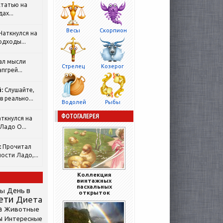
татью на
ах...
Весы
Скорпион
Наткнулся на
одходы...
ал мысли
Стрелец
Козерог
пгрей...
:
Слушайте,
 реально...
Водолей
Рыбы
ФОТОГАЛЕРЕЯ
ткнулся на
Ладо О...
:
Прочитал
ости Ладо,...
Коллекция
винтажных
пасхальных
День в
сы
открыток
ети
Диета
а
Животные
ы
Интересные