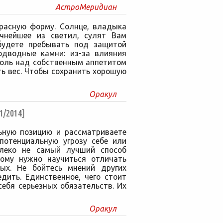
АстроМеридиан
расную форму. Солнце, владыка
ичнейшее из светил, сулят Вам
 будете пребывать под защитой
одводные камни: из-за влияния
роль над собственным аппетитом
ть вес. Чтобы сохранить хорошую
Оракул
/2014]
ьную позицию и рассматриваете
 потенциальную угрозу себе или
леко не самый лучший способ
тому нужно научиться отличать
ых. Не бойтесь мнений других
дить. Единственное, чего стоит
себя серьезных обязательств. Их
Оракул