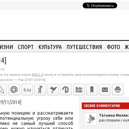
ЖИЗНИ
СПОРТ
КУЛЬТУРА
ПУТЕШЕСТВИЯ
ФОТО
Ж
14]
014.
а эту запись через
RSS 2.0
ленту и оставлять свои комментарии в конце стать
ороскоп — Рак [29/11/2014]
/11/2014]
СВЕЖИЕ КОММЕНТАРИИ
ьную позицию и рассматриваете
Татьяна Мелик:
 потенциальную угрозу себе или
раз спорили с кол
леко не самый лучший способ
тому нужно научиться отличать