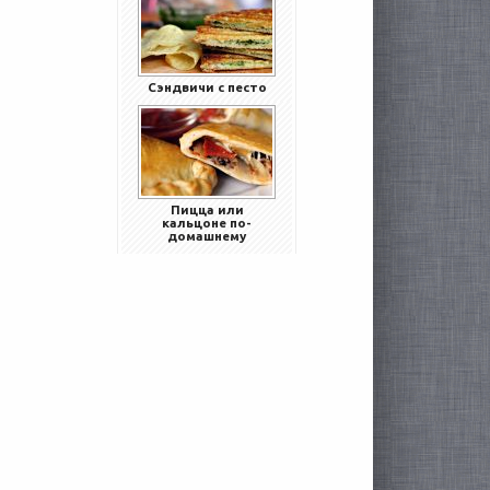
Сэндвичи с песто
Пицца или
кальцоне по-
домашнему