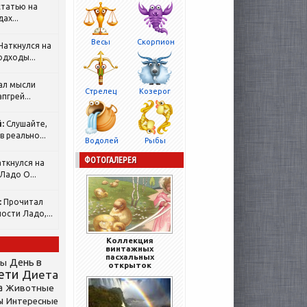
татью на
ах...
Весы
Скорпион
Наткнулся на
одходы...
ал мысли
Стрелец
Козерог
пгрей...
:
Слушайте,
 реально...
Водолей
Рыбы
ФОТОГАЛЕРЕЯ
ткнулся на
Ладо О...
:
Прочитал
ости Ладо,...
Коллекция
винтажных
пасхальных
День в
сы
открыток
ети
Диета
а
Животные
ы
Интересные