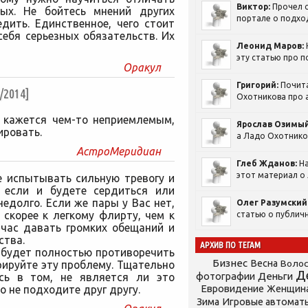
Виктор:
Прочел с
ых. Не бойтесь мнений других
портале о подход
дить. Единственное, чего стоит
себя серьезных обязательств. Их
Леонид Маров:
эту статью про п
Оракул
Григорий:
Почит
2014]
Охотникова про а
а кажется чем-то неприемлемым,
Ярослав Озимый
ировать.
а Ладо Охотников
АстроМеридиан
Глеб Жданов:
На
этот материал о 
е испытывать сильную тревогу и
 если и будете сердиться или
едолго. Если же пары у Вас нет,
Олег Разумский
скорее к легкому флирту, чем к
статью о публичн
йчас давать громких обещаний и
ства.
АРХИВ ПО ТЕГАМ
 будет полностью противоречить
Бизнес
Весна
Воло
рируйте эту проблему. Тщательно
Д
фотографии
Деньги
есь в том, не является ли это
Евровидение
о не подходите друг другу.
Женщин
Зима
Игровые автомат