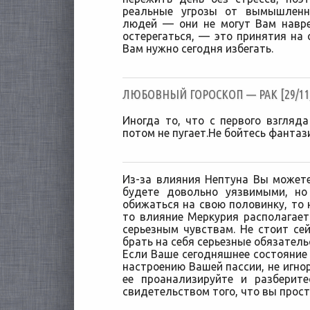
реальные угрозы от вымышленн
людей — они не могут Вам навре
остерегаться, — это принятия на 
Вам нужно сегодня избегать.
ЛЮБОВНЫЙ ГОРОСКОП — РАК [29/11/
Иногда то, что с первого взгляд
потом не пугает.Не бойтесь фантаз
Из-за влияния Нептуна Вы может
будете довольно уязвимыми, но
обижаться на свою половинку, то н
то влияние Меркурия располагает 
серьезным чувствам. Не стоит се
брать на себя серьезные обязатель
Если Ваше сегодняшнее состояние
настроению Вашей пассии, не игно
ее проанализируйте и разберит
свидетельством того, что вы прост