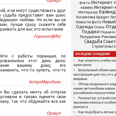
Оракул
Интернет
И
факты
Интернет-
казино
й, и не могут существовать друг
Календ
Интерьер
то судьба предоставит вам шанс
Косметика
Кредит
Ле
бединую» любовь. Но если вы не
Новый
Новости фото
вам, лучше сразу скажите себе
Отд
Одежда
Осень
траивать для вас это испытание.
Подарки
Подарок
Гороскоп@RU
Похудение
Реклам
Свадьба
Сове
Строительст
ПОСЛЕДНИЕ СООБЩЕНИЯ
уйти с работы пораньше, по
ированныена этот день дела.
Как оплатить учёбу м
имание вашему дому, его
капиталом
заменить, что-то купить, что-то
Безопасный обмен кр
инструкция для тех, кто 
впервые
АстроМеридиан
Обзор модельного ряд
какие автомобили марки
и Вы сделать мечту об отпуске
российским покупателям
артнером и трезво оцените свои
Резонатор: устройство
ману, так что обдумайте все как
признаки износа и особе
ремонта
Как подобрать литые 
Оракул