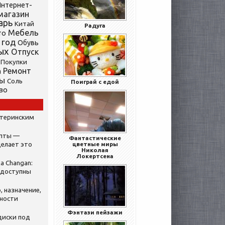
нтернет-
магазин
арь
Китай
Радуга
Мебель
то
 год
Обувь
ых
Отпуск
Покупки
Ремонт
а
ты
Соль
Поиграй с едой
во
атеринским
ипты —
Фантастические
делает это
цветные миры
Николая
Локертсена
а Changan:
 доступны
, назначение,
нности
Фэнтази пейзажи
диски под