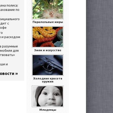
ена полиса:
ахование по
официального
Паралельные миры
дит с
кофе
то
 и расходом
за разумные
Змеи и искусство
омобиля для
ствовать»
ыши и
новости »
Холодная красота
оружия
Младенцы