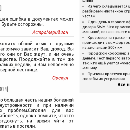
шины
Из чего складывается ц
]
разбираем ипотечное стр
частям
ьшая ошибка в документах может
Один день в сервисе 
 Будьте осторожны.
дилера SWM. Что происхо
АстроМеридиан
машиной, пока вы пьёте 
Кроссовер на трассе: ч
происходит с комфортом
аходить общий язык с другими
на дистанции 500+ км
 напрямую зависит Ваш доход. Вы
Городской кроссовер 
его они от Вас ждут, и им очень
деньги. Тест первого авт
бществе. Продолжайте в том же
тех, кто ещё учится «чув
льких недель, и Вам непременно
машину
ьерной лестнице.
Причины протечек кр
Оракул
способы их устранения
Все 
014]
то большая часть наших болезней
еустроенности и при наличии
ых проблем.Сегодня для вас
аболеть, однако помните, чтоэто
отдохнуть, на время уйти от
жать в постели.