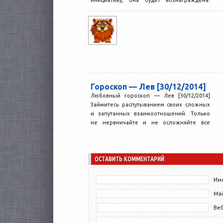
АстроМеридиан Оракул Стоит...
Гороскоп — Лев [30/12/2014]
Любовный гороскоп — Лев [30/12/2014]
Займитесь распутыванием своих сложных
и запутанных взаимоотношений. Только
не нервничайте и не осложняйте все
еще...
ОСТАВИТЬ КОММЕНТАРИЙ
Имя
Mai
Ве