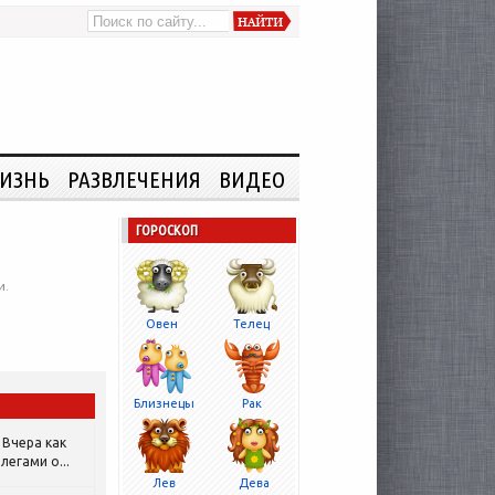
ИЗНЬ
РАЗВЛЕЧЕНИЯ
ВИДЕО
ГОРОСКОП
и.
Овен
Телец
Близнецы
Рак
Вчера как
легами о...
Лев
Дева