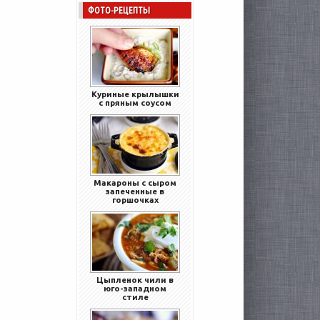
ФОТО-РЕЦЕПТЫ
Куриные крылышки
с пряным соусом
Макароны с сыром
запеченные в
горшочках
Цыпленок чили в
юго-западном
стиле