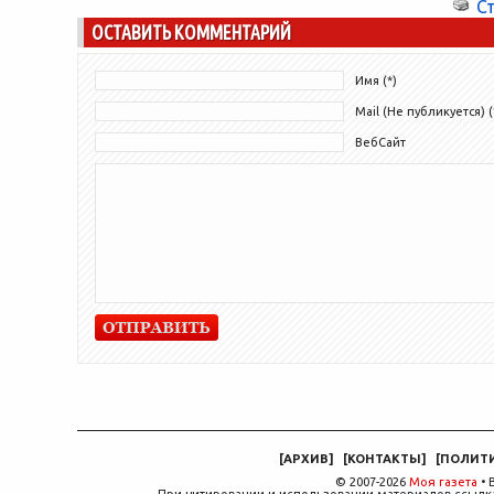
С
ОСТАВИТЬ КОММЕНТАРИЙ
Имя (*)
Mail (Не публикуется) (
ВебСайт
[
АРХИВ
]
[
КОНТАКТЫ
]
[
ПОЛИТ
© 2007-2026
Моя газета
• 
При цитировании и использовании материалов ссылка,