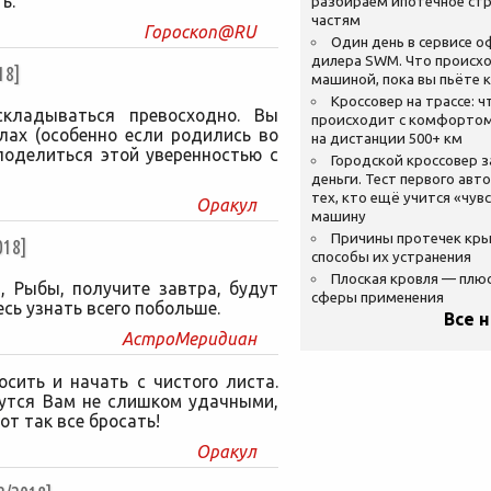
ь.
разбираем ипотечное стр
частям
Гороскоп@RU
Один день в сервисе 
дилера SWM. Что происхо
18]
машиной, пока вы пьёте 
Кроссовер на трассе: ч
кладываться превосходно. Вы
происходит с комфортом
лах (особенно если родились во
на дистанции 500+ км
поделиться этой уверенностью с
Городской кроссовер 
деньги. Тест первого авт
тех, кто ещё учится «чув
Оракул
машину
Причины протечек кр
18]
способы их устранения
Плоская кровля — плю
, Рыбы, получите завтра, будут
сферы применения
сь узнать всего побольше.
Все 
АстроМеридиан
сить и начать с чистого листа.
жутся Вам не слишком удачными,
от так все бросать!
Оракул