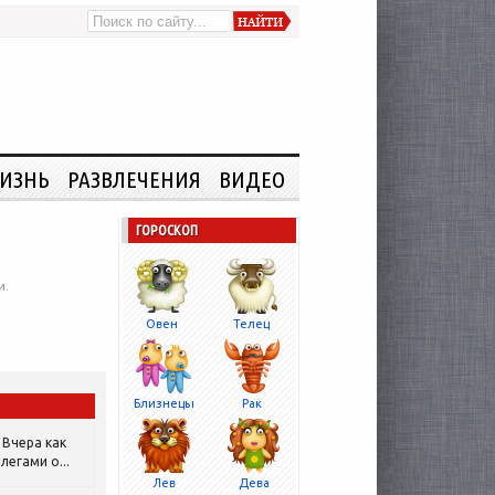
ИЗНЬ
РАЗВЛЕЧЕНИЯ
ВИДЕО
ГОРОСКОП
и.
Овен
Телец
Близнецы
Рак
Вчера как
легами о...
Лев
Дева