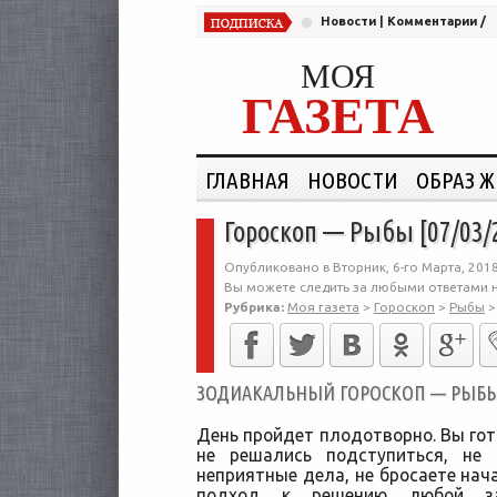
Новости
|
Комментарии
/
МОЯ
ГАЗЕТА
ГЛАВНАЯ
НОВОСТИ
ОБРАЗ 
Гороскоп — Рыбы [07/03/
Опубликовано в Вторник, 6-го Марта, 2018
Вы можете следить за любыми ответами н
Рубрика:
Моя газета
>
Гороскоп
>
Рыбы
ЗОДИАКАЛЬНЫЙ ГОРОСКОП — РЫБЫ [
День пройдет плодотворно. Вы гото
не решались подступиться, не
неприятные дела, не бросаете нач
подход к решению любой за