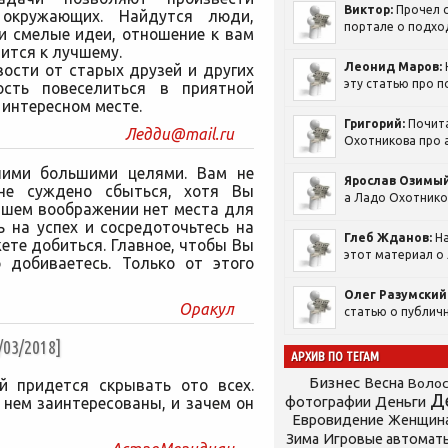
Виктор:
Прочел с
 окружающих. Найдутся люди,
портале о подход
и смелые идеи, отношение к вам
ится к лучшему.
Леонид Маров:
ости от старых друзей и других
эту статью про п
ость повеселиться в приятной
 интересном месте.
Григорий:
Почит
Ледди@mail.ru
Охотникова про а
шими большими целями. Вам не
Ярослав Озимый
не суждено сбыться, хотя Вы
а Ладо Охотников
Вашем воображении нет места для
 на успех и сосредоточьтесь на
Глеб Жданов:
На
ете добиться. Главное, чтобы Вы
этот материал о 
о добиваетесь. Только от этого
Олег Разумский
Оракул
статью о публичн
3/2018]
АРХИВ ПО ТЕГАМ
Бизнес
Весна
Воло
й придется скрывать ото всех.
Д
фотографии
Деньги
 нем заинтересованы, и зачем он
Евровидение
Женщин
Зима
Игровые автомат