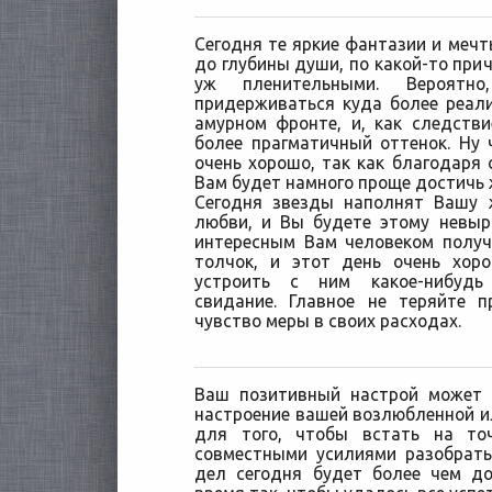
Сегодня те яркие фантазии и мечт
до глубины души, по какой-то прич
уж пленительными. Вероятн
придерживаться куда более реал
амурном фронте, и, как следств
более прагматичный оттенок. Ну 
очень хорошо, так как благодар
Вам будет намного проще достичь
Сегодня звезды наполнят Вашу 
любви, и Вы будете этому невы
интересным Вам человеком полу
толчок, и этот день очень хор
устроить с ним какое-нибудь
свидание. Главное не теряйте 
чувство меры в своих расходах.
Ваш позитивный настрой может 
настроение вашей возлюбленной и
для того, чтобы встать на то
совместными усилиями разобрать
дел сегодня будет более чем до