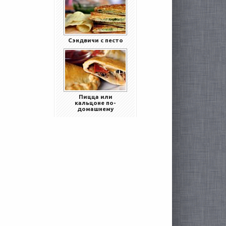
Сэндвичи с песто
Пицца или
кальцоне по-
домашнему