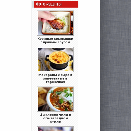
ФОТО-РЕЦЕПТЫ
Куриные крылышки
с пряным соусом
Макароны с сыром
запеченные в
горшочках
Цыпленок чили в
юго-западном
стиле