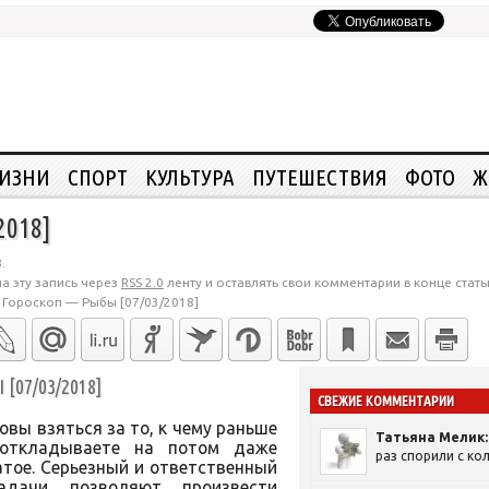
ЖИЗНИ
СПОРТ
КУЛЬТУРА
ПУТЕШЕСТВИЯ
ФОТО
Ж
2018]
.
а эту запись через
RSS 2.0
ленту и оставлять свои комментарии в конце стать
>
Гороскоп — Рыбы [07/03/2018]
07/03/2018]
СВЕЖИЕ КОММЕНТАРИИ
вы взяться за то, к чему раньше
Татьяна Мелик:
 откладываете на потом даже
раз спорили с кол
атое. Серьезный и ответственный
дачи позволяют произвести