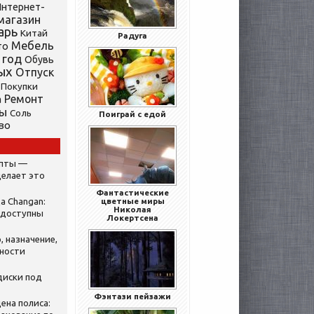
нтернет-
магазин
арь
Китай
Радуга
Мебель
то
 год
Обувь
ых
Отпуск
Покупки
Ремонт
а
ты
Соль
Поиграй с едой
во
ипты —
делает это
Фантастические
а Changan:
цветные миры
Николая
 доступны
Локертсена
, назначение,
нности
диски под
Фэнтази пейзажи
ена полиса: