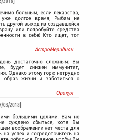
/2018]
ечимо больным, если лекарства,
 уже долгое время, Рыбам не
ть другой выход из создавшейся
 врачу или попробуйте средства
енности в себе! Кто ищет, тот
АстроМеридиан
 день достаточно сложным: Вы
ие, будет снижен иммунитет,
ия. Однако этому горю нетрудно
й образ жизни и заботиться о
Оракул
03/2018]
шими большими целями. Вам не
не суждено сбыться, хотя Вы
Вашем воображении нет места для
 на успех и сосредоточьтесь на
ете добиться. Главное, чтобы Вы