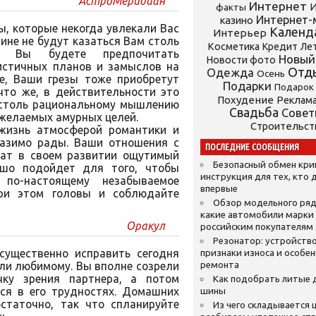
АстроМеридиан
Интернет
И
факты
Интернет-
казино
ы, которые некогда увлекали Вас
Календ
Интерьер
ине не будут казаться Вам столь
Косметика
Кредит
Ле
о, Вы будете предпочитать
Новый
Новости фото
истичных планов и замыслов на
Отд
Одежда
Осень
ие, Ваши грезы тоже приобретут
Подарки
Подарок
что же, в действительности это
Похудение
Реклам
я столь рациональному мышлению
Свадьба
Сове
 желаемых амурных целей.
Строительст
жизнь атмосферой романтики и
разимо рады. Ваши отношения с
ПОСЛЕДНИЕ СООБЩЕНИЯ
чат в своем развитии ощутимый
Безопасный обмен кр
ошо подойдет для того, чтобы
инструкция для тех, кто 
 по-настоящему незабываемое
впервые
при этом головы и соблюдайте
Обзор модельного ряд
какие автомобили марки
Оракул
российским покупателям
Резонатор: устройство
существенно исправить сегодня
признаки износа и особе
ли любимому. Вы вполне созрели
ремонта
чку зрения партнера, а потом
Как подобрать литые 
ся в его трудностях. Домашних
шины
статочно, так что спланируйте
Из чего складывается ц