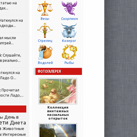
татью на
ах...
Весы
Скорпион
Наткнулся на
одходы...
ал мысли
Стрелец
Козерог
пгрей...
:
Слушайте,
 реально...
Водолей
Рыбы
ФОТОГАЛЕРЕЯ
ткнулся на
Ладо О...
:
Прочитал
ости Ладо,...
Коллекция
винтажных
пасхальных
День в
сы
открыток
ети
Диета
а
Животные
ы
Интересные