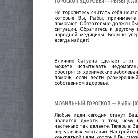
ГОРОСКОП ЗДОРОВЬЯ — РЫБЫ [07/03
Не торопитесь считать себя неизл
которые Вы, Рыбы, принимаете
помогают. Обязательно должен бы
ситуации. Обратитесь к другому
народной медицины. Больше увер
всегда найдет!
Влияние Сатурна сделает этот
можете испытывать недомоган
обострятся хронические заболеван
помочь, если вести размеренны
собственном здоровье.
МОБИЛЬНЫЙ ГОРОСКОП — РЫБЫ [07/
Любые идеи сегодня станут Ва
нравится думать о том, чему 
частенько так делаете. Теперь в 
нереальных мечтаний. Настройтесь
конкретной цели, который Вы смож