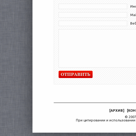
Имя
Mai
Ве
[
АРХИВ
]
[
КОН
© 2007
При цитировании и использовании 