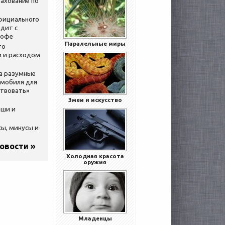
ахование по
официального
дит с
кофе
Паралельные миры
то
 и расходом
за разумные
омобиля для
ствовать»
Змеи и искусство
ыши и
сы, минусы и
новости »
Холодная красота
оружия
Младенцы