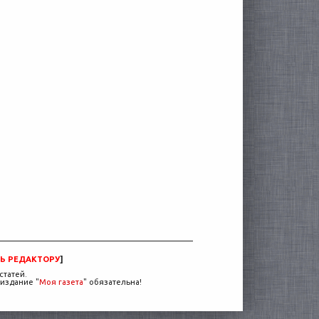
Ь РЕДАКТОРУ
]
статей.
издание "
Моя газета
" обязательна!