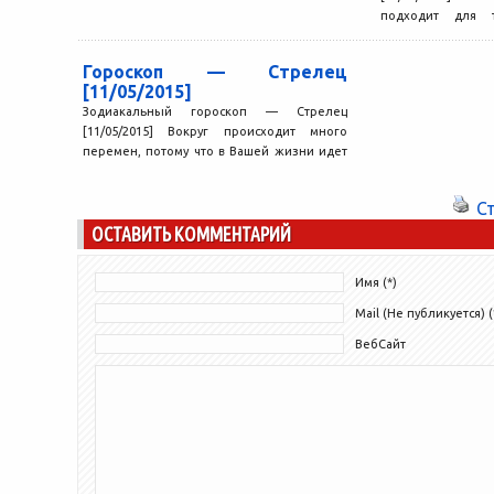
подходит для т
окружающих энт
экстравагантностью
Гороскоп — Стрелец
[11/05/2015]
Зодиакальный гороскоп — Стрелец
[11/05/2015] Вокруг происходит много
перемен, потому что в Вашей жизни идет
этап роста и лучшего понимания....
С
ОСТАВИТЬ КОММЕНТАРИЙ
Имя (*)
Mail (Не публикуется) (
ВебСайт