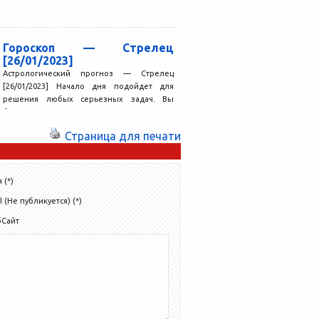
Гороскоп — Стрелец
[26/01/2023]
Астрологический прогноз — Стрелец
[26/01/2023] Начало дня подойдет для
решения любых серьезных задач. Вы
будете внимательны, не станете
тревожиться, если...
Страница для печати
 (*)
l (Не публикуется) (*)
бСайт