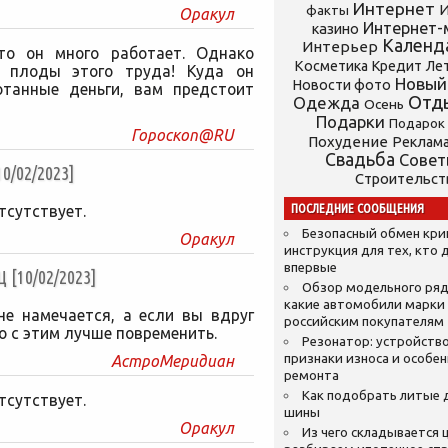
Интернет
И
факты
Оракул
Интернет-
казино
Календ
Интерьер
то он много работает. Однако
Косметика
Кредит
Ле
 плоды этого труда! Куда он
Новый
Новости фото
отанные деньги, вам предстоит
Отд
Одежда
Осень
Подарки
Подарок
Гороскоп@RU
Похудение
Реклам
Свадьба
Сове
/02/2023]
Строительст
ПОСЛЕДНИЕ СООБЩЕНИЯ
тсутствует.
Безопасный обмен кр
Оракул
инструкция для тех, кто 
впервые
10/02/2023]
Обзор модельного ряд
какие автомобили марки
не намечается, а если вы вдруг
российским покупателям
о с этим лучше повременить.
Резонатор: устройство
признаки износа и особе
АстроМеридиан
ремонта
Как подобрать литые 
тсутствует.
шины
Оракул
Из чего складывается ц