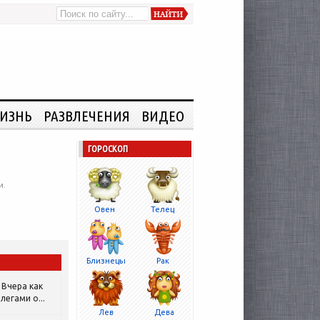
ИЗНЬ
РАЗВЛЕЧЕНИЯ
ВИДЕО
ГОРОСКОП
и.
Овен
Телец
Близнецы
Рак
Вчера как
легами о...
Лев
Дева