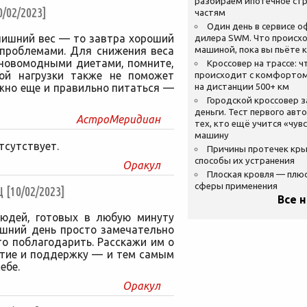
разбираем ипотечное стр
02/2023]
частям
Один день в сервисе 
лишний вес — то завтра хороший
дилера SWM. Что происхо
 проблемами. Для снижения веса
машиной, пока вы пьёте 
 новомодными диетами, помните,
Кроссовер на трассе: ч
кой нагрузки также не поможет
происходит с комфортом
жно еще и правильно питаться —
на дистанции 500+ км
Городской кроссовер 
деньги. Тест первого авт
АстроМеридиан
тех, кто ещё учится «чув
машину
тсутствует.
Причины протечек кр
способы их устранения
Оракул
Плоская кровля — плю
сферы применения
10/02/2023]
Все 
людей, готовых в любую минуту
яшний день просто замечательно
то поблагодарить. Расскажи им о
стие и поддержку — и тем самым
ебе.
Оракул