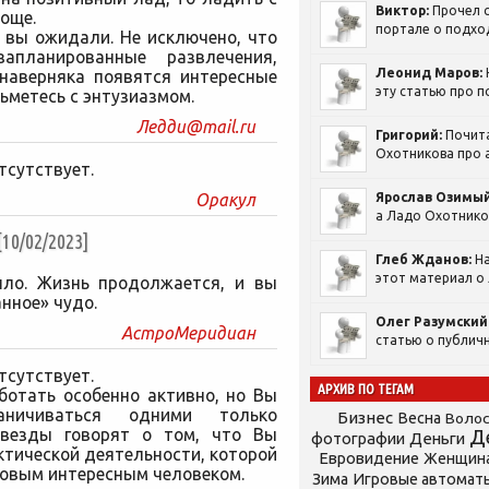
Виктор:
Прочел с
още.
портале о подход
 вы ожидали. Не исключено, что
апланированные развлечения,
Леонид Маров:
 наверняка появятся интересные
эту статью про п
ьметесь с энтузиазмом.
Ледди@mail.ru
Григорий:
Почит
Охотникова про а
тсутствует.
Оракул
Ярослав Озимый
а Ладо Охотников
0/02/2023]
Глеб Жданов:
На
этот материал о 
шло. Жизнь продолжается, и вы
нное» чудо.
Олег Разумский
АстроМеридиан
статью о публичн
тсутствует.
АРХИВ ПО ТЕГАМ
ботать особенно активно, но Вы
аничиваться одними только
Бизнес
Весна
Воло
Звезды говорят о том, что Вы
Д
фотографии
Деньги
ктической деятельности, которой
Евровидение
Женщин
новым интересным человеком.
Зима
Игровые автомат