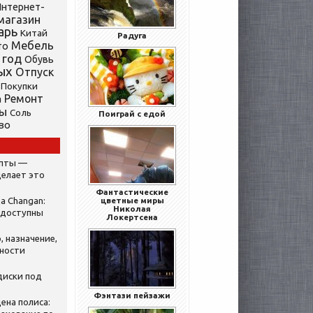
нтернет-
магазин
арь
Китай
Радуга
Мебель
то
 год
Обувь
ых
Отпуск
Покупки
Ремонт
а
ты
Соль
Поиграй с едой
во
ипты —
делает это
Фантастические
а Changan:
цветные миры
Николая
 доступны
Локертсена
, назначение,
нности
диски под
Фэнтази пейзажи
ена полиса: