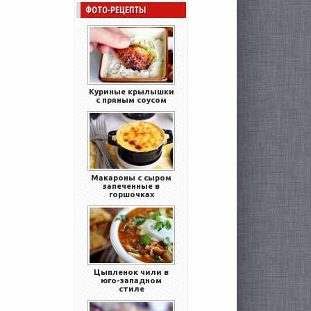
ФОТО-РЕЦЕПТЫ
Куриные крылышки
с пряным соусом
Макароны с сыром
запеченные в
горшочках
Цыпленок чили в
юго-западном
стиле