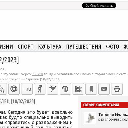
ЖИЗНИ
СПОРТ
КУЛЬТУРА
ПУТЕШЕСТВИЯ
ФОТО
Ж
2/2023]
23.
а эту запись через
RSS 2.0
ленту и оставлять свои комментарии в конце стать
ц
>
Гороскоп — Стрелец [10/02/2023]
ЕЦ [10/02/2023]
СВЕЖИЕ КОММЕНТАРИИ
ям. Сегодня это будет довольно
Татьяна Мелик:
 как будто специально выводить
раз спорили с кол
вы справитесь с раздражением и
 на позитивный лад, то ладить с