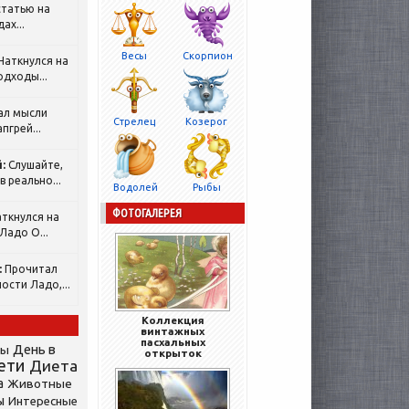
татью на
ах...
Весы
Скорпион
Наткнулся на
одходы...
ал мысли
Стрелец
Козерог
пгрей...
:
Слушайте,
 реально...
Водолей
Рыбы
ФОТОГАЛЕРЕЯ
ткнулся на
Ладо О...
:
Прочитал
ости Ладо,...
Коллекция
винтажных
пасхальных
День в
сы
открыток
ети
Диета
а
Животные
ы
Интересные