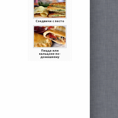
Сэндвичи с песто
Пицца или
кальцоне по-
домашнему