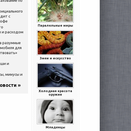
ахование по
официального
дит с
кофе
Паралельные миры
то
 и расходом
за разумные
омобиля для
ствовать»
Змеи и искусство
ыши и
сы, минусы и
новости »
Холодная красота
оружия
Младенцы