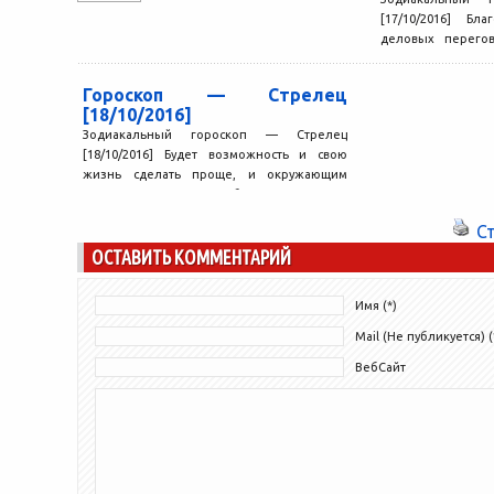
[17/10/2016] Бл
деловых перегов
самом высоком
избегать фамильяр
Гороскоп — Стрелец
[18/10/2016]
Зодиакальный гороскоп — Стрелец
[18/10/2016] Будет возможность и свою
жизнь сделать проще, и окружающим
помочь справиться с проблемами, которые
в...
С
ОСТАВИТЬ КОММЕНТАРИЙ
Имя (*)
Mail (Не публикуется) (
ВебСайт