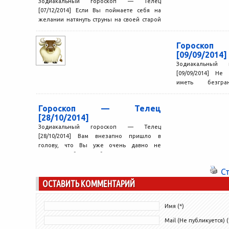
Зодиакальный гороскоп — Телец
[07/12/2014] Если Вы поймаете себя на
желании натянуть струны на своей старой
гитаре и провести весь...
Гороск
[09/09/2014]
Зодиакальный
[09/09/2014] Не
иметь безгра
распоряжаться ли
постоянно решать 
Гороскоп — Телец
[28/10/2014]
Зодиакальный гороскоп — Телец
[28/10/2014] Вам внезапно пришло в
голову, что Вы уже очень давно не
покупали себе что-нибудь приятное....
С
ОСТАВИТЬ КОММЕНТАРИЙ
Имя (*)
Mail (Не публикуется) (