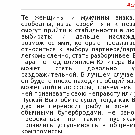
Ас
Те женщины и мужчины знака,
свободны, из-за своей тяги к нез
смогут прийти к стабильности в лю
выбирать: и дальше наслажд
возможностями, которые предлага
относиться к выбору партнера/па
легкомысленно, стать разборчивее. Е
пара, то под влиянием Юпитера В
может стать довольно у
раздражительной. В лучшем случае
он будете плохо находить общий яз
может дойти до ссоры, причем никт
ней признавать свою неправоту или 
Пускай Вы любите суши, тогда как 
дух не переносит рыбу и хочет 
обычными бутербродами. Не ран
пререкаться по таким пустяка
проявлять уступчивость в общен
компромиссы.