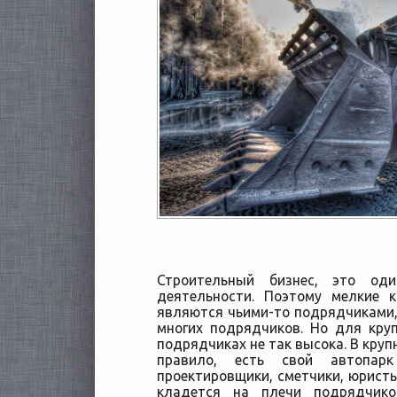
Строительный бизнес, это о
деятельности. Поэтому мелкие 
являются чьими-то подрядчиками,
многих подрядчиков. Но для кру
подрядчиках не так высока.
В круп
правило, есть свой автопар
проектировщики, сметчики, юристы 
кладется на плечи подрядчик