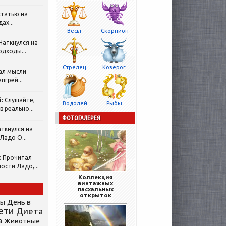
татью на
ах...
Весы
Скорпион
Наткнулся на
одходы...
Стрелец
Козерог
ал мысли
пгрей...
:
Слушайте,
Водолей
Рыбы
 реально...
ФОТОГАЛЕРЕЯ
ткнулся на
Ладо О...
:
Прочитал
ости Ладо,...
Коллекция
винтажных
пасхальных
открыток
День в
сы
ети
Диета
а
Животные