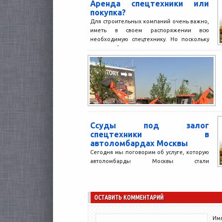
Аренда спецтехники или
покупка?
Для строительных компаний очень важно,
иметь в своем распоряжении всю
необходимую спецтехнику. Но поскольку
мало кто будет покупать спецтехнику для...
Ссуды под залог
спецтехники в
автоломбардах Москвы
Сегодня мы поговорим об услуге, которую
автоломбарды Москвы стали
предоставлять своим клиентам
сравнительно недавно. Это ссуды под
залог спецтехники и...
ОСТАВИТЬ КОММЕНТАРИЙ
Имя