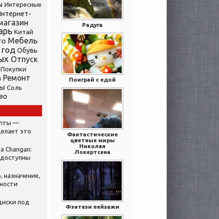
ы
Интересные
нтернет-
магазин
Радуга
арь
Китай
Мебель
то
 год
Обувь
ых
Отпуск
Покупки
Ремонт
а
Поиграй с едой
ты
Соль
во
ипты —
делает это
Фантастические
цветные миры
Николая
а Changan:
Локертсена
 доступны
, назначение,
нности
диски под
Фэнтази пейзажи