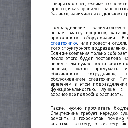
говорить о спецтехнике, то понятн
просто, и как правило, транспортом
балансе, занимается отдельное ст
Подразделение, занимающееся
решает массу вопросов, касающ
пригодности оборудования. 
спецтехнику
, или провести отдель
того структурного подразделения, 
Если же компания только собираетс
после этого будет поставлена н
перед этим нужно подготовить по
первых, нужно продумать и
обязанности сотрудников, 
обслуживанием спецтехники. Ту
временем в этом подразделении
функциональностью, лучше с 
заранее все подробно расписать.
Также, нужно просчитать бюдже
Спецтехника требует нередко су
ремонты и техосмотры помимо ч
оплаты. Поэтому, в систему б