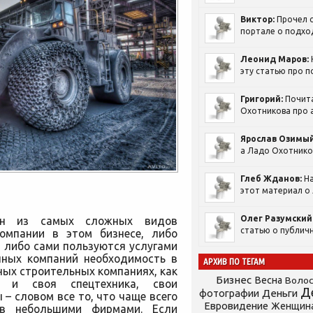
Виктор:
Прочел с
портале о подход
Леонид Маров:
эту статью про п
Григорий:
Почит
Охотникова про а
Ярослав Озимый
а Ладо Охотников
Глеб Жданов:
На
этот материал о 
Олег Разумский
дин из самых сложных видов
статью о публичн
компании в этом бизнесе, либо
 либо сами пользуются услугами
пных компаний необходимость в
АРХИВ ПО ТЕГАМ
ных строительных компаниях, как
Бизнес
Весна
Воло
к и своя спецтехника, свои
Д
фотографии
Деньги
– словом все то, что чаще всего
Евровидение
Женщин
ов небольшими фирмами. Если