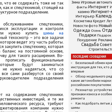
Зима
Игровые автомат
о, что ее содержать тоже не так
Интернет
И
, как и спецтехникой, стоящей на
факты
Интернет-
казино
руктурное подразделение.
Календ
Интерьер
Косметика
Кредит
Ле
 обслуживанием спецтехники,
Новый
Новости фото
ихся эксплуатации и контроля
Отд
Одежда
Осень
Если нужно купить
шины на
Подарки
Подарок
ный техосмотр – это все задачи
Похудение
Реклам
которое ведет эту часть работы.
Свадьба
Сове
я закупить спецтехнику, которая
Строительст
а баланс на постоянной основе,
чву для такого расширения. Во-
ПОСЛЕДНИЕ СООБЩЕНИЯ
 прописать функциональные
Безопасный обмен кр
которые будут заниматься
инструкция для тех, кто 
т не нужно надеяться, что со
впервые
 все сами разберутся со своей
Обзор модельного ряд
руководителем подразделения
какие автомобили марки
российским покупателям
Резонатор: устройство
т на содержание спецтехники.
признаки износа и особе
ремонта
щественных инвестиций, и те же
еловеческого ресурса, требуют
Как подобрать литые 
юджетирования компании нужно
шины