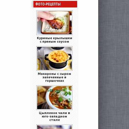
ФОТО-РЕЦЕПТЫ
Куриные крылышки
с пряным соусом
Макароны с сыром
запеченные в
горшочках
Цыпленок чили в
юго-западном
стиле