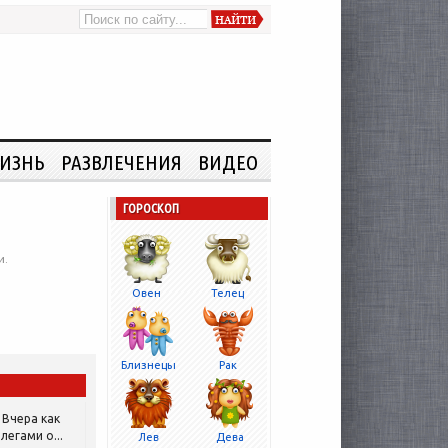
ИЗНЬ
РАЗВЛЕЧЕНИЯ
ВИДЕО
ГОРОСКОП
и.
Овен
Телец
Близнецы
Рак
Вчера как
легами о...
Лев
Дева