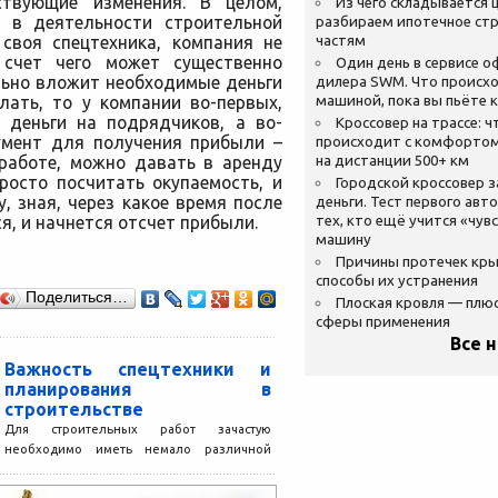
ствующие изменения. В целом,
Из чего складывается ц
ь в деятельности строительной
разбираем ипотечное стр
 своя спецтехника, компания не
частям
 счет чего может существенно
Один день в сервисе 
льно вложит необходимые деньги
дилера SWM. Что происхо
лать, то у компании во-первых,
машиной, пока вы пьёте 
 деньги на подрядчиков, а во-
Кроссовер на трассе: ч
умент для получения прибыли –
происходит с комфортом
 работе, можно давать в аренду
на дистанции 500+ км
росто посчитать окупаемость, и
Городской кроссовер 
, зная, через какое время после
деньги. Тест первого авт
я, и начнется отсчет прибыли.
тех, кто ещё учится «чув
машину
Причины протечек кр
способы их устранения
Поделиться…
Плоская кровля — плю
сферы применения
Все 
Важность спецтехники и
планирования в
строительстве
Для строительных работ зачастую
необходимо иметь немало различной
техники. Конечно, это определенным
образом облегчает задачу, плюс, частично