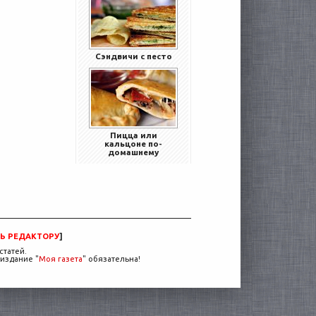
Сэндвичи с песто
Пицца или
кальцоне по-
домашнему
Ь РЕДАКТОРУ
]
статей.
издание "
Моя газета
" обязательна!