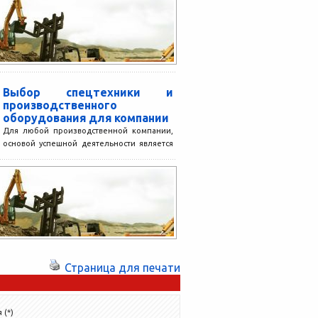
ускоряет сами работы....
Выбор спецтехники и
производственного
оборудования для компании
Для любой производственной компании,
основой успешной деятельности является
персонал и техника, производственное
оборудование. При найме персонала
необходимо не только узнавать...
Страница для печати
 (*)