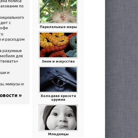
ена полиса:
ахование по
официального
дит с
Паралельные миры
кофе
то
 и расходом
за разумные
омобиля для
ствовать»
Змеи и искусство
ыши и
сы, минусы и
новости »
Холодная красота
оружия
Младенцы