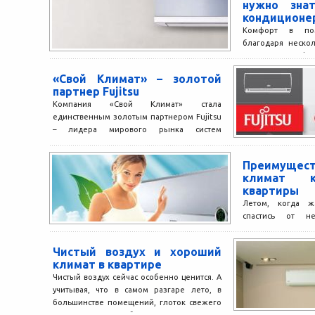
нужно зна
кондиционе
Комфорт в пом
благодаря неско
таких факт
проветриваемо
«Свой Климат» – золотой
воздух. Для того, 
партнер Fujitsu
Компания «Свой Климат» стала
единственным золотым партнером Fujitsu
– лидера мирового рынка систем
кондиционирования – в Северо-Западном
регионе России. Теперь...
Преимуще
климат к
квартиры
Летом, когда ж
спастись от 
прохладном помещ
всегда можно зайти
Чистый воздух и хороший
климат в квартире
Чистый воздух сейчас особенно ценится. А
учитывая, что в самом разгаре лето, в
большинстве помещений, глоток свежего