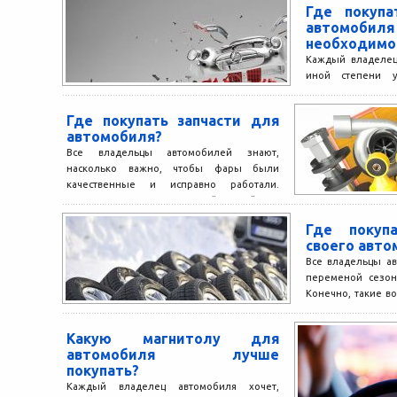
Где покуп
автомоби
необходимо
Каждый владелец
иной степени у
техническому сост
не стоит игнориро
Где покупать запчасти для
автомобиля?
Все владельцы автомобилей знают,
насколько важно, чтобы фары были
качественные и исправно работали.
Сегодня купить качественный задний или
передний фонарь...
Где покуп
своего авто
Все владельцы ав
переменой сезон
Конечно, такие в
зимние или...
Какую магнитолу для
автомобиля лучше
покупать?
Каждый владелец автомобиля хочет,