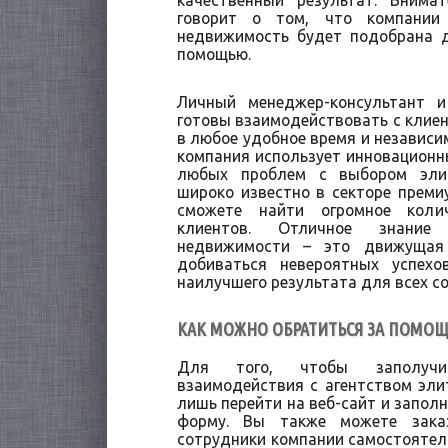
качественный результат. Внима
говорит о том, что компании
недвижимость будет подобрана д
помощью.
Личный менеджер-консультант и
готовы взаимодействовать с клие
в любое удобное время и независи
компания использует инновацион
любых проблем с выбором элит
широко известно в секторе преми
сможете найти огромное коли
клиентов. Отличное знание
недвижимости – это движущая
добиваться невероятных успехо
наилучшего результата для всех с
КАК МОЖНО ОБРАТИТЬСЯ ЗА ПОМО
Для того, чтобы заполучит
взаимодействия с агентством эл
лишь перейти на веб-сайт и запо
форму. Вы также можете зака
сотрудники компании самостоятель