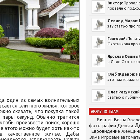
Виктор:
Прочел с
портале о подход
Леонид Маров:
эту статью про п
Григорий:
Почит
Охотникова про а
Ярослав Озимый
а Ладо Охотников
Глеб Жданов:
На
этот материал о 
Олег Разумский
статью о публичн
гда один из самых волнительных
асается элитного жилья, которое
жно сказать, что покупка такой
АРХИВ ПО ТЕГАМ
 пары секунд.
Обычно тратится
Бизнес
Весна
Воло
 чтобы произвести поиск, хорошо
Д
фотографии
Деньги
е этого можно будет хоть как-то
Евровидение
Женщин
ив качественное жильё. Дабы
Зима
Игровые автомат
омендуется использовать услуги