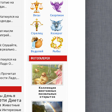
татью на
ах...
Весы
Скорпион
Наткнулся на
одходы...
ал мысли
Стрелец
Козерог
пгрей...
:
Слушайте,
 реально...
Водолей
Рыбы
ФОТОГАЛЕРЕЯ
ткнулся на
Ладо О...
:
Прочитал
ости Ладо,...
Коллекция
винтажных
пасхальных
День в
сы
открыток
ети
Диета
а
Животные
ы
Интересные