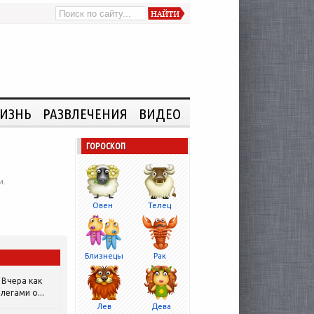
ИЗНЬ
РАЗВЛЕЧЕНИЯ
ВИДЕО
ГОРОСКОП
и.
Овен
Телец
Близнецы
Рак
Вчера как
легами о...
Лев
Дева