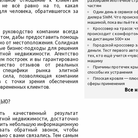
тельное отношение к клиентам
разбираем ипотечное стр
 не всё равно на то, какая
частям
ля человека, обратившегося за
Один день в сервисе 
дилера SWM. Что происхо
машиной, пока вы пьёте 
Кроссовер на трассе: ч
 руководство компании всегда
происходит с комфортом
нтом, дабы предоставить помощь
на дистанции 500+ км
мо от местоположения. Солидная
Городской кроссовер 
ные бизнес-подходы для решения
деньги. Тест первого авт
ной недвижимости. Агентство
тех, кто ещё учится «чув
ум построек и вы гарантировано
машину
чество отзывов от реальных
Причины протечек кр
 специфики рынка элитной
способы их устранения
 сила, позволяющая компании
Плоская кровля — плю
в с точки зрения обеспечения
сферы применения
овременных клиентов.
Все 
ЩЬЮ?
ь качественный результат
итной недвижимости, достаточно
лнить небольшую информационную
зать обратный звонок, чтобы
но с вами связались. Тем самым