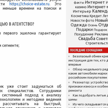
Интернет
И
факты
ости
https://choice-estate.ru
. Это
Интернет-
казино
о меньше времени на поиски и
Календ
Интерьер
Косметика
Кредит
Ле
Новый
Новости фото
ЩЬЮ В АГЕНТСТВО?
Отд
Одежда
Осень
Подарки
Подарок
и первого эшелона гарантирует
Похудение
Реклам
Свадьба
Сове
Строительст
 сегменте;
ПОСЛЕДНИЕ СООБЩЕНИЯ
Безопасный обмен кр
инструкция для тех, кто 
впервые
Обзор модельного ряд
какие автомобили марки
российским покупателям
Резонатор: устройство
тик уже стоит задуматься об
признаки износа и особе
их специалистов. Сотрудники
ремонта
й системный подход к анализу
Как подобрать литые 
ехнологиям и методике ведения
шины
е рассчитывать на быстрый,
Из чего складывается ц