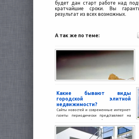
будет дан старт работе над по
кратчайшие сроки. Вы гарант
результат из всех возможных.
А так же по теме:
Какие бывают виды
городской элитной
недвижимости?
Сайты новостей и современные интернет-
газеты периодически представляют на
своих страницах фотообзоры мировых
памятников архитектуры, самых известных
отелей и ресторанов. Не...