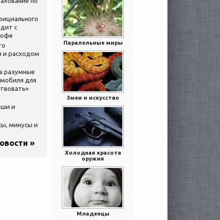
ахование по
официального
дит с
кофе
Паралельные миры
то
 и расходом
за разумные
омобиля для
ствовать»
Змеи и искусство
ыши и
сы, минусы и
новости »
Холодная красота
оружия
Младенцы