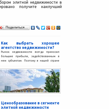
дбором элитной недвижимости в
ировано получите наилучший
Поделиться…
Как выбрать хорошее
агентство недвижимости?
Рынок недвижимости всегда приносил
большие прибыли, задействованным в
нем субъектам. Поэтому в нашей стране
количество риэлторских агентств столь
велико. Не...
Ценообразование в сегменте
элитной недвижимости