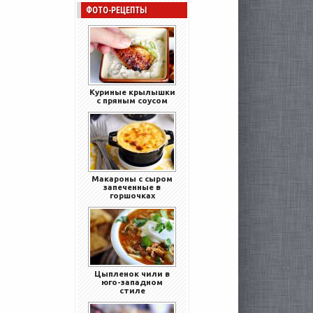
ФОТО-РЕЦЕПТЫ
Куриные крылышки
с пряным соусом
Макароны с сыром
запеченные в
горшочках
Цыпленок чили в
юго-западном
стиле