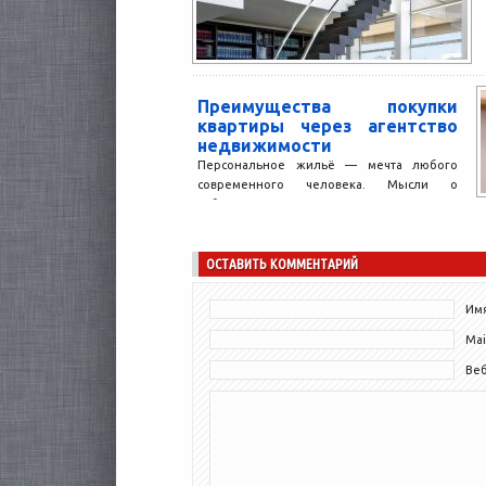
Преимущества покупки
квартиры через агентство
недвижимости
Персональное жильё — мечта любого
современного человека. Мысли о
собственном доме и независимости греют
душу каждого из нас. Также жильё...
ОСТАВИТЬ КОММЕНТАРИЙ
Имя
Mai
Ве