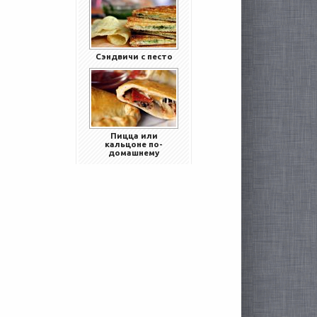
Сэндвичи с песто
Пицца или
кальцоне по-
домашнему