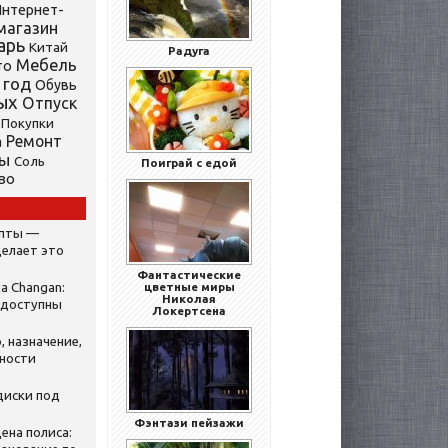
нтернет-
магазин
арь
Китай
Радуга
Мебель
то
 год
Обувь
ых
Отпуск
Покупки
Ремонт
а
ты
Соль
Поиграй с едой
во
ипты —
делает это
Фантастические
а Changan:
цветные миры
Николая
 доступны
Локертсена
, назначение,
нности
диски под
Фэнтази пейзажи
ена полиса: