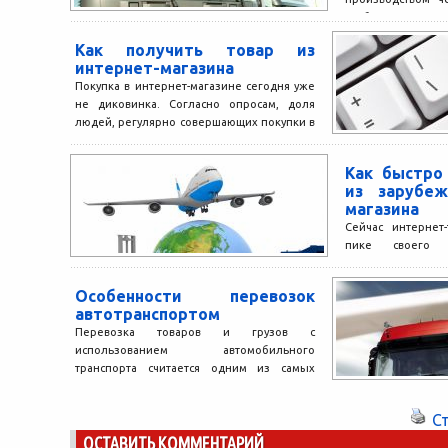
чтобы клиенты в
товар. Конечно
Как получить товар из
крупных производи
интернет-магазина
Покупка в интернет-магазине сегодня уже
не диковинка. Согласно опросам, доля
людей, регулярно совершающих покупки в
интернете, достигает 30%. Последние
пару...
Как быстро
из зарубеж
магазина
Сейчас интернет
пике своего р
огромное количес
самых различных
Особенности перевозок
больше заслуживае
автотранспортом
Перевозка товаров и грузов с
использованием автомобильного
транспорта считается одним из самых
распространённых в мире.
Автомобильные перевозки постоянно
С
конкурируют с...
ОСТАВИТЬ КОММЕНТАРИЙ