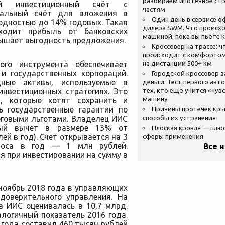
разбираем ипотечное стр
ый инвестиционный счёт с
частям
циальный счёт для вложения в
Один день в сервисе 
одностью до 14% годовых. Такая
дилера SWM. Что происхо
сходит прибыль от банковских
машиной, пока вы пьёте 
вышает выгодность предложения.
Кроссовер на трассе: ч
происходит с комфортом
ого инструмента обеспечивает
на дистанции 500+ км
 и государственных корпораций.
Городской кроссовер 
ные активы, используемые в
деньги. Тест первого авт
инвестиционных стратегиях. Это
тех, кто ещё учится «чув
машину
, которые хотят сохранить и
ь государственные гарантии по
Причины протечек кр
оговыми льготами. Владелец ИИС
способы их устранения
вый вычет в размере 13% от
Плоская кровля — плю
ей в год). Счет открывается на 3
сферы применения
зноса в год — 1 млн рублей.
Все 
 при инвестировании на сумму в
ноябрь 2018 года в управляющих
доверительного управления. На
а ИИС оценивалась в 10,7 млрд.
алогичный показатель 2016 года.
 года составил 460 тысяч рублей