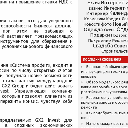
кция на повышение ставки НДС с
Интернет
И
факты
Интернет-
казино
Календ
Интерьер
Косметика
Кредит
Ле
вия таковы, что для уверенного
Новый
Новости фото
тоспособности бизнесы должны
Отд
Одежда
Осень
я, при этом не забывая о
Подарки
Подарок
рий заставляет трезвомыслящих
Похудение
Реклам
нструментов для сбережения и
Свадьба
Сове
 условиях мирового финансового
Строительст
ПОСЛЕДНИЕ СООБЩЕНИЯ
ния «Система профит», входит в
Безопасный обмен кр
ссии по числу открытых счетов
инструкция для тех, кто 
и, получила новые возможности
впервые
» стала частью международной
Обзор модельного ряд
 GX2 Group и будет действовать
какие автомобили марки
est. Управляющая компания
российским покупателям
, которые позволят клиентам из
Резонатор: устройство
пережить кризис, чувствуя себя
признаки износа и особе
ремонта
Как подобрать литые 
шины
предлагаемых GX2 Invest для
Из чего складывается ц
ия в сложных экономических