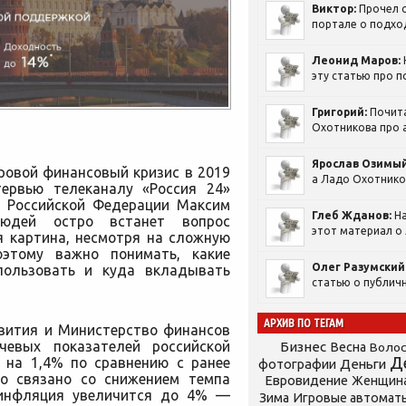
Виктор:
Прочел с
портале о подход
Леонид Маров:
эту статью про п
Григорий:
Почит
Охотникова про а
Ярослав Озимый
ровой финансовый кризис в 2019
а Ладо Охотников
тервью телеканалу «Россия 24»
я Российской Федерации Максим
Глеб Жданов:
На
юдей остро встанет вопрос
этот материал о 
я картина, несмотря на сложную
оэтому важно понимать, какие
Олег Разумский
пользовать и куда вкладывать
статью о публичн
АРХИВ ПО ТЕГАМ
звития и Министерство финансов
чевых показателей российской
Бизнес
Весна
Воло
Д
о на 1,4% по сравнению с ранее
фотографии
Деньги
то связано со снижением темпа
Евровидение
Женщин
е инфляция увеличится до 4% —
Зима
Игровые автомат