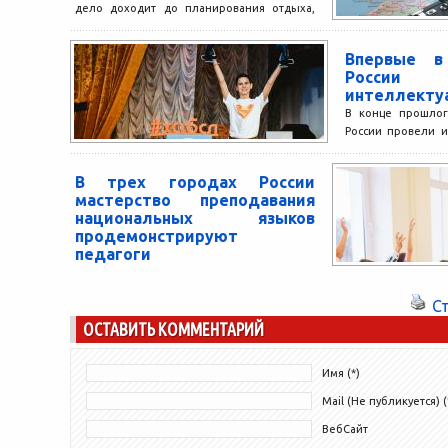
дело доходит до планирования отдыха,
становится очевидно, насколько
отличаются...
Впервые в
Росси
интеллекту
В конце прошлог
России провели 
под названием 
Ученики 9-11 класс
В трех городах России
мастерство преподавания
национальных языков
продемонстрируют
педагоги
Серия мастер-классов по преподаванию
национальных языков пройдет в декабре
С
в Геленджике, Самаре и Челябинске под
ОСТАВИТЬ КОММЕНТАРИЙ
эгидой Министерства просвещения РФ.
Более...
Имя (*)
Mail (Не публикуется) (
ВебСайт