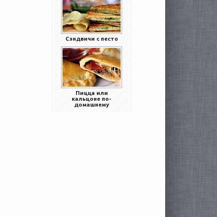
Сэндвичи с песто
Пицца или
кальцоне по-
домашнему