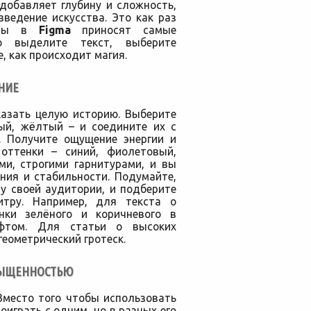
добавляет глубину и сложность,
ведение искусства. Это как раз
енты в
Figma
приносят самые
то выделите текст, выберите
, как происходит магия.
НИЕ
казать целую историю. Выберите
ый, жёлтый – и соедините их с
 Получите ощущение энергии и
 оттенки – синий, фиолетовый,
ми, строгими гарнитурами, и вы
ния и стабильности. Подумайте,
у своей аудитории, и подберите
итру. Например, для текста о
нки зелёного и коричневого в
ифтом. Для статьи о высоких
геометрический гротеск.
АСЫЩЕННОСТЬЮ
Вместо того чтобы использовать
оиграть с одним, но в разных его