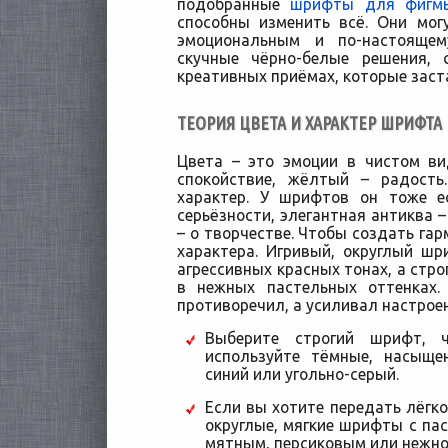
подобранные
шрифты для фигм
способны изменить всё. Они мо
эмоциональным и по-настоящем
скучные чёрно-белые решения,
креативных приёмах, которые заста
ТЕОРИЯ ЦВЕТА И ХАРАКТЕР ШРИФТА
Цвета – это эмоции в чистом ви
спокойствие, жёлтый – радость
характер. У шрифтов он тоже ес
серьёзности, элегантная антиква –
– о творчестве. Чтобы создать га
характера. Игривый, округлый ш
агрессивных красных тонах, а стро
в нежных пастельных оттенках.
противоречил, а усиливал настрое
Выберите строгий шрифт, 
используйте тёмные, насыще
синий или угольно-серый.
Если вы хотите передать лёгк
округлые, мягкие шрифты с па
мятным, персиковым или нежно