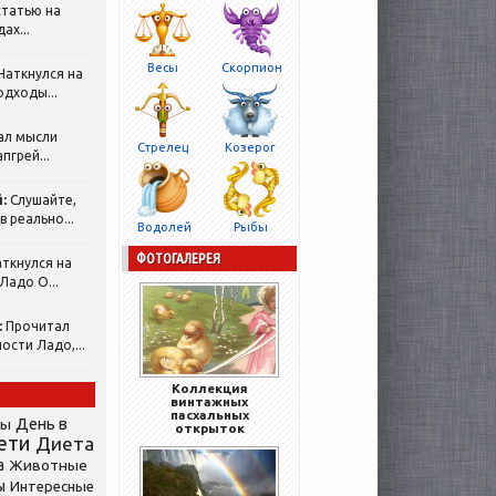
татью на
ах...
Весы
Скорпион
Наткнулся на
одходы...
ал мысли
Стрелец
Козерог
пгрей...
:
Слушайте,
 реально...
Водолей
Рыбы
ФОТОГАЛЕРЕЯ
ткнулся на
Ладо О...
:
Прочитал
ости Ладо,...
Коллекция
винтажных
пасхальных
День в
сы
открыток
ети
Диета
а
Животные
ы
Интересные