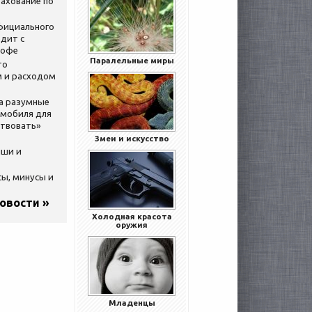
ахование по
официального
дит с
кофе
Паралельные миры
то
 и расходом
за разумные
омобиля для
ствовать»
Змеи и искусство
ыши и
сы, минусы и
новости »
Холодная красота
оружия
Младенцы