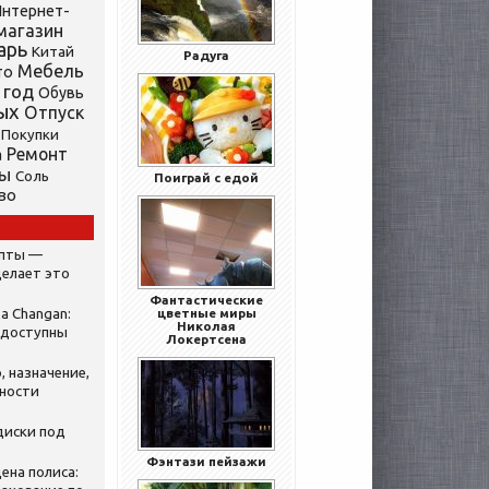
нтернет-
магазин
арь
Китай
Радуга
Мебель
то
 год
Обувь
ых
Отпуск
Покупки
Ремонт
а
ты
Соль
Поиграй с едой
во
ипты —
делает это
Фантастические
а Changan:
цветные миры
Николая
 доступны
Локертсена
, назначение,
нности
диски под
Фэнтази пейзажи
ена полиса: