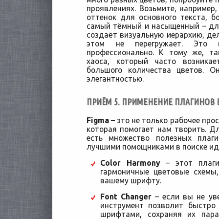
проявлениях. Возьмите, например,
оттенок для основного текста, б
самый тёмный и насыщенный – дл
создаёт визуальную иерархию, дел
этом не перегружает. Это 
профессионально. К тому же, т
хаоса, который часто возника
большого количества цветов. О
элегантностью.
ПРИЁМ 5. ПРИМЕНЕНИЕ ПЛАГИНОВ В
Figma
– это не только рабочее прос
которая помогает нам творить. 
есть множество полезных плаг
лучшими помощниками в поиске ид
Color Harmony
– этот плаги
гармоничные цветовые схемы
вашему шрифту.
Font Changer
– если вы не ув
инструмент позволит быстро
шрифтами, сохраняя их пар