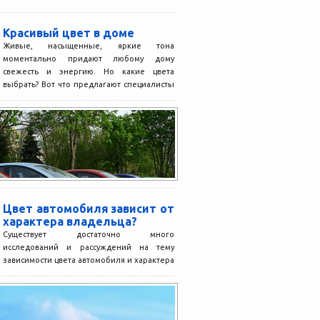
Красивый цвет в доме
Живые, насыщенные, яркие тона
моментально придают любому дому
свежесть и энергию. Но какие цвета
выбрать? Вот что предлагают специалисты
по...
Цвет автомобиля зависит от
характера владельца?
Существует достаточно много
исследований и рассуждений на тему
зависимости цвета автомобиля и характера
его владельца. Все это верно, никто не...