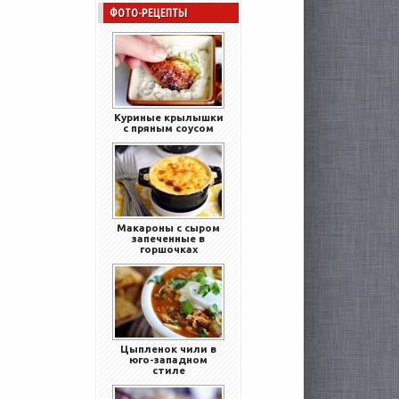
ФОТО-РЕЦЕПТЫ
Куриные крылышки
с пряным соусом
Макароны с сыром
запеченные в
горшочках
Цыпленок чили в
юго-западном
стиле