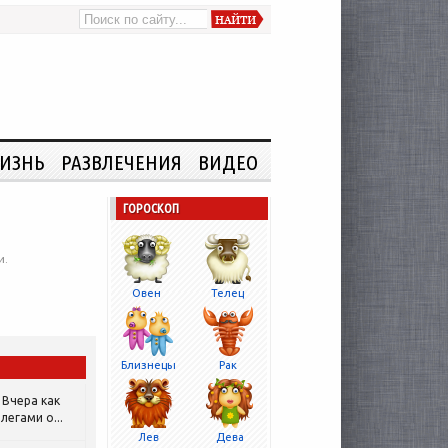
ИЗНЬ
РАЗВЛЕЧЕНИЯ
ВИДЕО
ГОРОСКОП
и.
Овен
Телец
Близнецы
Рак
Вчера как
легами о...
Лев
Дева