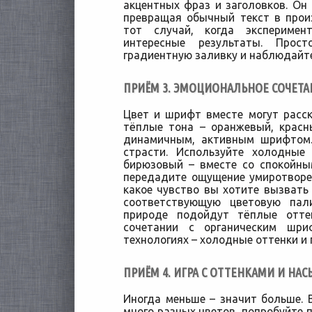
акцентных фраз и заголовков. Он 
превращая обычный текст в произ
тот случай, когда эксперим
интересные результаты. Прос
градиентную заливку и наблюдайте
ПРИЁМ 3. ЭМОЦИОНАЛЬНОЕ СОЧЕТА
Цвет и шрифт вместе могут расс
тёплые тона – оранжевый, красн
динамичным, активным шрифтом.
страсти. Используйте холодные
бирюзовый – вместе со спокойны
передадите ощущение умиротворе
какое чувство вы хотите вызвать 
соответствующую цветовую пал
природе подойдут тёплые отте
сочетании с органическим шр
технологиях – холодные оттенки и 
ПРИЁМ 4. ИГРА С ОТТЕНКАМИ И Н
Иногда меньше – значит больше. 
много разных цветов, попробуйте п