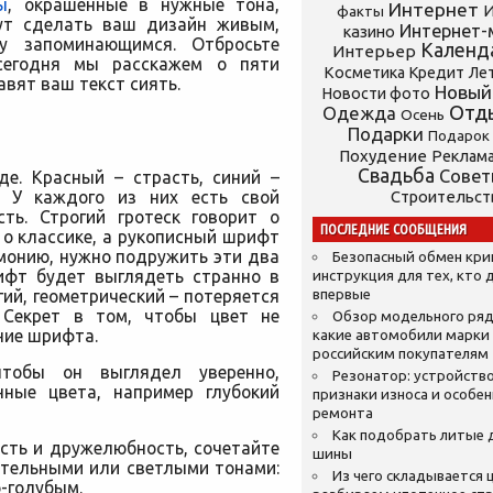
ы
, окрашенные в нужные тона,
Интернет
И
факты
гут сделать ваш дизайн живым,
Интернет-
казино
у запоминающимся. Отбросьте
Календ
Интерьер
 сегодня мы расскажем о пяти
Косметика
Кредит
Ле
вят ваш текст сиять.
Новый
Новости фото
Отд
Одежда
Осень
Подарки
Подарок
Похудение
Реклам
Свадьба
Сове
де. Красный – страсть, синий –
. У каждого из них есть свой
Строительст
ть. Строгий гротеск говорит о
ПОСЛЕДНИЕ СООБЩЕНИЯ
 о классике, а рукописный шрифт
рмонию, нужно подружить эти два
Безопасный обмен кр
рифт будет выглядеть странно в
инструкция для тех, кто 
гий, геометрический – потеряется
впервые
 Секрет в том, чтобы цвет не
Обзор модельного ряд
ние шрифта.
какие автомобили марки
российским покупателям
чтобы он выглядел уверенно,
Резонатор: устройство
нные цвета, например глубокий
признаки износа и особе
ремонта
Как подобрать литые 
ость и дружелюбность, сочетайте
шины
стельными или светлыми тонами:
Из чего складывается ц
-голубым.