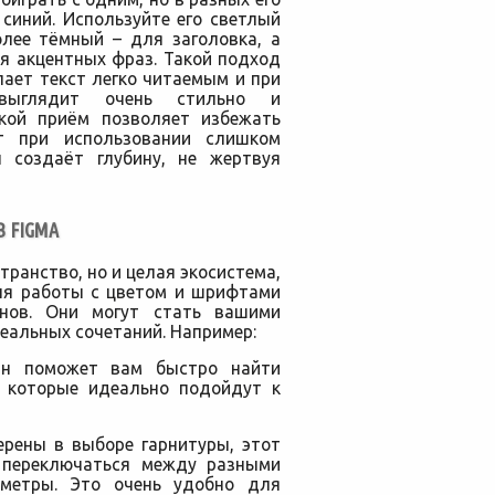
 синий. Используйте его светлый
олее тёмный – для заголовка, а
я акцентных фраз. Такой подход
ает текст легко читаемым и при
выглядит очень стильно и
акой приём позволяет избежать
ет при использовании слишком
н создаёт глубину, не жертвуя
 FIGMA
транство, но и целая экосистема,
Для работы с цветом и шрифтами
инов. Они могут стать вашими
еальных сочетаний. Например:
н поможет вам быстро найти
, которые идеально подойдут к
ерены в выборе гарнитуры, этот
 переключаться между разными
аметры. Это очень удобно для