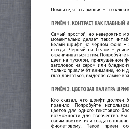
Помните, что гармония – это ключ к
ПРИЁМ 1. КОНТРАСТ КАК ГЛАВНЫЙ 
Самый простой, но невероятно м
моментально делает текст читаб
Белый шрифт на чёрном фоне – э
всегда. Чёрный на белом – унив
ограничиваться этим. Попробуйте 
цвет на тусклом, приглушённом ф
заголовок на сером или бледно-г
только привлечёт внимание, но и 
глаз двигаться, выделяя самые ва
ПРИЁМ 2. ЦВЕТОВАЯ ПАЛИТРА ШРИФ
Кто сказал, что шрифт должен 
правило! Попробуйте использо
цветов для одного текстового бло
возможности для творчества. Вы
своим цветом, или создать плавный
фиолетовому. Такой приём ос