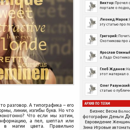
Виктор:
Прочел с
портале о подход
Леонид Маров:
эту статью про п
Григорий:
Почит
Охотникова про а
Ярослав Озимый
а Ладо Охотников
Глеб Жданов:
На
этот материал о 
Олег Разумский
статью о публичн
АРХИВ ПО ТЕГАМ
то разговор. А типографика – его
ормы, линии, изгибы букв. Но что
Бизнес
Весна
Воло
 монотонно? Что если мы хотим,
Д
фотографии
Деньги
информацию, а пел, шептал или
Евровидение
Женщин
в магии цвета. Правильно
Зима
Игровые автомат