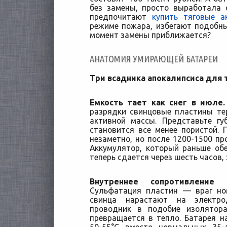
без замены, просто выработала 
предпочитают
купить тяговые а
режиме пожара, избегают подобных
момент замены приближается?
АНАТОМИЯ УМИРАЮЩЕЙ БАТАРЕИ
Три всадника апокалипсиса для 
Емкость тает как снег в июле.
разрядки свинцовые пластины те
активной массы. Представьте гу
становится все менее пористой.
незаметно, но после 1200-1500 пр
Аккумулятор, который раньше об
теперь сдается через шесть часов, 
Внутреннее сопротивление
Сульфатация пластин — враг но
свинца нарастают на электро
проводник в подобие изолятора
превращается в тепло. Батарея на