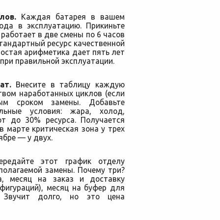
лов.
Каждая батарея в вашем
ода в эксплуатацию. Прикиньте
работает в две смены по 6 часов
Стандартный ресурс качественной
ростая арифметика дает пять лет
 при правильной эксплуатации.
ат.
Внесите в таблицу каждую
твом наработанных циклов (если
мым сроком замены. Добавьте
льные условия: жара, холод,
ют до 30% ресурса. Получается
в марте критическая зона у трех
ябре — у двух.
редайте этот график отделу
полагаемой замены. Почему три?
а, месяц на заказ и доставку
фигураций), месяц на буфер для
. Звучит долго, но это цена