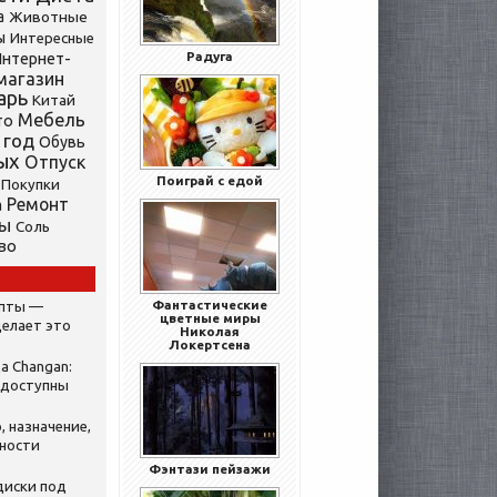
а
Животные
ы
Интересные
нтернет-
Радуга
магазин
арь
Китай
Мебель
то
 год
Обувь
ых
Отпуск
Поиграй с едой
Покупки
Ремонт
а
ты
Соль
во
Фантастические
ипты —
цветные миры
делает это
Николая
Локертсена
а Changan:
 доступны
, назначение,
нности
Фэнтази пейзажи
диски под