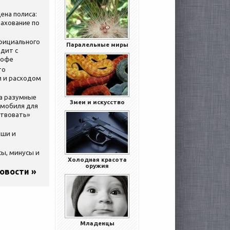
ена полиса:
ахование по
официального
Паралельные миры
дит с
кофе
то
 и расходом
за разумные
Змеи и искусство
омобиля для
ствовать»
ыши и
сы, минусы и
Холодная красота
оружия
новости »
Младенцы