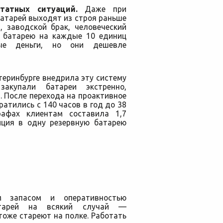
атных ситуаций.
Даже при
атарей выходят из строя раньше
, заводской брак, человеческий
ю батарею на каждые 10 единиц
ные деньги, но они дешевле
еринбурге внедрила эту систему
акупали батареи экстренно,
. После перехода на проактивное
атились с 140 часов в год до 38
рафах клиентам составила 1,7
иция в одну резервную батарею
м запасом и оперативностью
атарей на всякий случай —
тоже стареют на полке. Работать