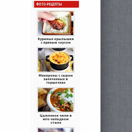
ФОТО-РЕЦЕПТЫ
Куриные крылышки
с пряным соусом
Макароны с сыром
запеченные в
горшочках
Цыпленок чили в
юго-западном
стиле