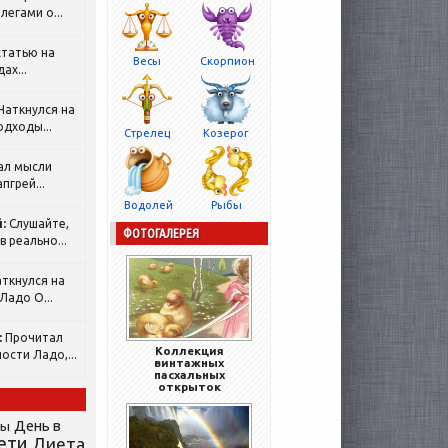
легами о...
татью на
Весы
Скорпион
ах...
Наткнулся на
одходы...
Стрелец
Козерог
ал мысли
пгрей...
Водолей
Рыбы
:
Слушайте,
ФОТОГАЛЕРЕЯ
 реально...
ткнулся на
Ладо О...
:
Прочитал
Коллекция
ости Ладо,...
винтажных
пасхальных
открыток
День в
сы
ети
Диета