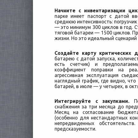
Начните с инвентаризации цик
парке имеет паспорт с датой вв
среднюю интенсивность: погрузчик 
— это минимум 300 циклов в год. 
тяговой батареи — 1500 циклов. П
жизни. Но это идеальный сценарий
Создайте карту критических д
батарею с датой запуска, количес
есть счетчик) и предполагае
коэффициент поправки на реа
агрессивная эксплуатация съеда
наглядный график, где видно, что 
батарей, в июле — у четырех, в окт
Интегрируйте с закупками.
Пе
снабжения за три месяца до пред
Месяц на согласование бюджет
(особенно для нестандартных кон
непредвиденных обстоятельств
предсказуемости.