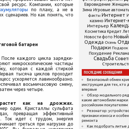
свой ресурс. Компании, которые
Евровидение
Женщин
ккумуляторы
по плану, а не в
Зима
Игровые автомат
 сценариев. Но как понять, что
Интернет
И
факты
Интернет-
казино
Календ
Интерьер
Косметика
Кредит
Ле
Новый
Новости фото
Отд
Одежда
Осень
тяговой батареи
Подарки
Подарок
Похудение
Реклам
После каждого цикла зарядки-
Свадьба
Сове
ряют микроскопические частицы
Строительст
бку, которая с каждой стиркой
ПОСЛЕДНИЕ СООБЩЕНИЯ
 Первая тысяча циклов проходит
оцесс ускоряется лавинообразно.
Безопасный обмен кр
еспечивал восьмичасовую смену,
инструкция для тех, кто 
затем через четыре.
впервые
Обзор модельного ряд
какие автомобили марки
 растет как на дрожжах.
российским покупателям
мер один. Кристаллы сульфата
Резонатор: устройство
дах, превращая эффективный
признаки износа и особе
. Ток идет с трудом, энергия
ремонта
чинает греться при нагрузке до
Как подобрать литые 