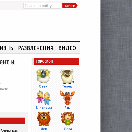
ИЗНЬ
РАЗВЛЕЧЕНИЯ
ВИДЕО
ент и
ГОРОСКОП
и.
Овен
Телец
пасти
Близнецы
Рак
Лев
Дева
Вчера как