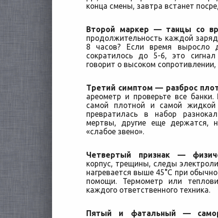
конца смены, завтра встанет посре
Второй маркер — танцы со вр
продолжительность каждой заряд
8 часов? Если время выросло д
сократилось до 5-6, это сигнал
говорит о высоком сопротивлении,
Третий симптом — разброс плот
ареометр и проверьте все банки. 
самой плотной и самой жидкой 
превратилась в набор разнока
мертвы, другие еще держатся, 
«слабое звено».
Четвертый признак — физич
корпус, трещины, следы электроли
нагревается выше 45°C при обычной
помощи. Термометр или теплов
каждого ответственного техника.
Пятый и фатальный — самор