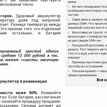
40°C. Вы буквально чувствуете
шины
бесполезное тепло.
Из чего складывается ц
разбираем ипотечное стр
частям
горки.
Здоровый аккумулятор
Один день в сервисе 
ературу даже под нагрузкой.
дилера SWM. Что происхо
пает. Разница температур между
машиной, пока вы пьёте 
 Это признак того, что отдельные
Кроссовер на трассе: ч
ьнее остальных, и батарея
происходит с комфортом
на дистанции 500+ км
Городской кроссовер 
деньги. Тест первого авт
ированный простой одного
тех, кто ещё учится «чув
среднем 12 000 рублей в час.
машину
ор может «съесть» месячную
Причины протечек кр
мене.
способы их устранения
Плоская кровля — плю
сферы применения
Все 
ккумулятор в реанимации
мкости ниже 80%.
Измеряйте
ал. Если батарея, рассчитанная
— начинайте процедуру прощания.
дсказуемо. Сегодня дотянет до