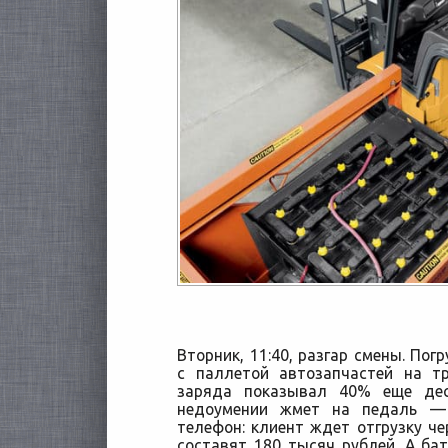
Вторник, 11:40, разгар смены. Пог
с паллетой автозапчастей на т
заряда показывал 40% еще дес
недоумении жмет на педаль — 
телефон: клиент ждет отгрузку ч
составят 180 тысяч рублей. А ба