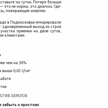
ставьте на сутки. Потеря больше
— это не норма, это диагноз. Где-
сы, пожирающие энергию.
аде в Подмосковье игнорировали
т: одновременный выход из строя
участка приемки на двое суток,
ми клиентами.
а
лее чем на 30%
 выше 0,02 г/см³
работе
утки
РОТИВ АВРАЛОВ
и забыть о простоях