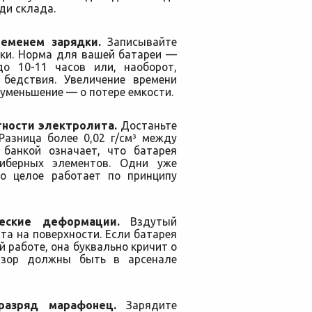
ди склада.
еменем зарядки.
Записывайте
ки. Норма для вашей батареи —
о 10-11 часов или, наоборот,
 бедствия. Увеличение времени
 уменьшение — о потере емкости.
ности электролита.
Достаньте
Разница более 0,02 г/см³ между
банкой означает, что батарея
либерных элементов. Одни уже
но целое работает по принципу
еские деформации.
Вздутый
та на поверхности. Если батарея
 работе, она буквально кричит о
изор должны быть в арсенале
азряд марафонец.
Зарядите