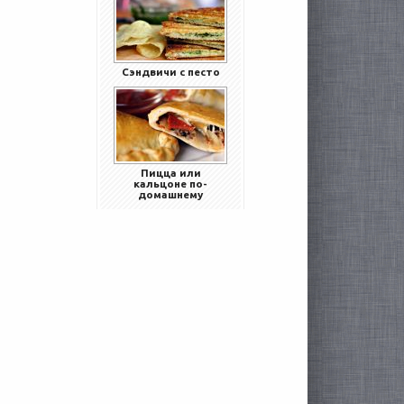
Сэндвичи с песто
Пицца или
кальцоне по-
домашнему