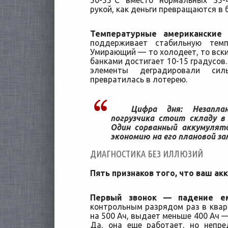
50-55°C вместо нормальных 35-
рукой, как деньги превращаются в 
Температурные американские 
поддерживает стабильную темп
Умирающий — то холодеет, то вски
банками достигает 10-15 градусов.
элементы деградировали сил
превратилась в лотерею.
Цифра дня:
Незаплан
погрузчика стоит складу в 
Один сорванный аккумулят
экономию на его плановой за
ДИАГНОСТИКА БЕЗ ИЛЛЮЗИЙ
Пять признаков того, что ваш а
Первый звонок — падение е
контрольным разрядом раз в кварт
на 500 Ач, выдает меньше 400 Ач 
Да, она еще работает, но непре