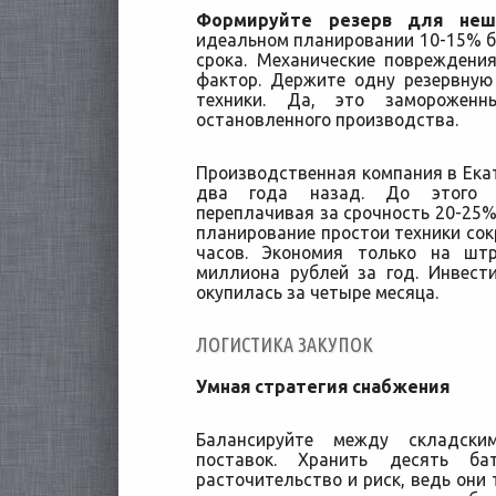
Формируйте резерв для нешт
идеальном планировании 10-15% б
срока. Механические повреждения
фактор. Держите одну резервну
техники. Да, это заморожен
остановленного производства.
Производственная компания в Екат
два года назад. До этого з
переплачивая за срочность 20-25%
планирование простои техники сокр
часов. Экономия только на шт
миллиона рублей за год. Инвест
окупилась за четыре месяца.
ЛОГИСТИКА ЗАКУПОК
Умная стратегия снабжения
Балансируйте между складски
поставок. Хранить десять б
расточительство и риск, ведь они 