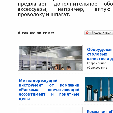
предлагает дополнительное об
аксессуары, например, виту
проволоку и шпагат.
А так же по теме:
Поделиться
Оборуд
столовы
качество и 
Современное
оборудование 
спросом ср
общественного
Металлорежущий
магазин DSTO
инструмент от компании
постоянным и по
«Ринком»: впечатляющий
приобрести оптом 
ассортимент и приятные
цены
Компания «Ринком» предлагает купить
металлорежущий инструмент по отличным
Компания «
ценам. Широкий ассортимент изделий