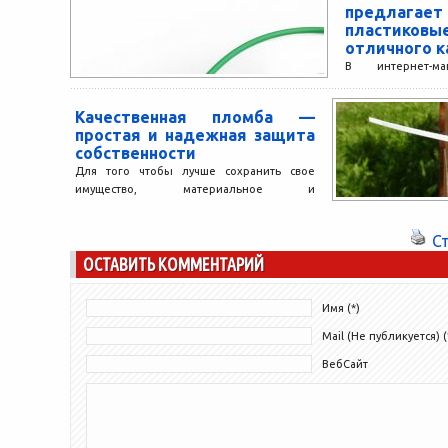
предлага
позволяет осуществить оптимальный
пластик
выбор как ручного, так и...
отличного к
В интернет-ма
представлен ш
одноразовых пла
Качественная пломба —
видов: рото
простая и надежная защита
контрольных.
собственности
запечатывают мешк
Для того чтобы лучше сохранить свое
имущество, материальное и
интеллектуальное, применяются самые
разнообразные средства: от выставления
С
секьюрити до применения
ОСТАВИТЬ КОММЕНТАРИЙ
видеонаблюдения...
Имя (*)
Mail (Не публикуется) (
ВебСайт