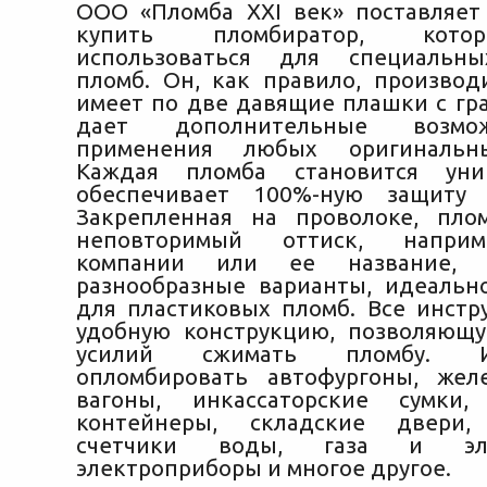
ООО «Пломба XXI век» поставляет
купить пломбиратор, кот
использоваться для специальн
пломб. Он, как правило, производи
имеет по две давящие плашки с гра
дает дополнительные возмо
применения любых оригинальн
Каждая пломба становится уни
обеспечивает 100%-ную защиту
Закрепленная на проволоке, пло
неповторимый оттиск, наприм
компании или ее название, с
разнообразные варианты, идеаль
для пластиковых пломб. Все инст
удобную конструкцию, позволяющ
усилий сжимать пломбу. 
опломбировать автофургоны, жел
вагоны, инкассаторские сумки,
контейнеры, складские двери,
счетчики воды, газа и элек
электроприборы и многое другое.