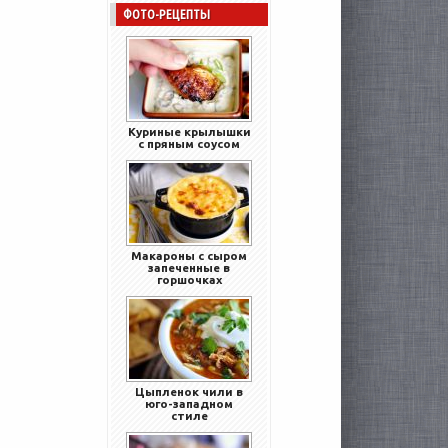
ФОТО-РЕЦЕПТЫ
Куриные крылышки
с пряным соусом
Макароны с сыром
запеченные в
горшочках
Цыпленок чили в
юго-западном
стиле