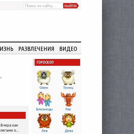
ИЗНЬ
РАЗВЛЕЧЕНИЯ
ВИДЕО
ГОРОСКОП
и.
Овен
Телец
Близнецы
Рак
Вчера как
легами о...
Лев
Дева