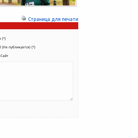
Страница для печати
 (*)
l (Не публикуется) (*)
бСайт