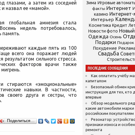
д глазами, а затем из соседней
Зима
Игровые автомат
Интернет
и назвал ее «мамой».
И
факты
Интернет-
казино
Календ
Интерьер
ая глобальная амнезия стала
Косметика
Кредит
Ле
 Восемь недель потребовалось,
Новый
Новости фото
 память.
Отд
Одежда
Осень
Подарки
Подарок
переживают каждые пять из 100
Похудение
Реклам
 Чаще всего она поражает людей
Свадьба
Сове
ся результатом сильного стресса.
Строительст
ических факторов врачи также
ПОСЛЕДНИЕ СООБЩЕНИЯ
мигрень.
Как оплатить учёбу м
капиталом
ти стираются «эмоциональные»
Безопасный обмен кр
тические навыки. В частности,
инструкция для тех, кто 
в своего друга и сестры, что
впервые
.
Обзор модельного ряд
какие автомобили марки
российским покупателям
Резонатор: устройство
Поделиться…
признаки износа и особе
ремонта