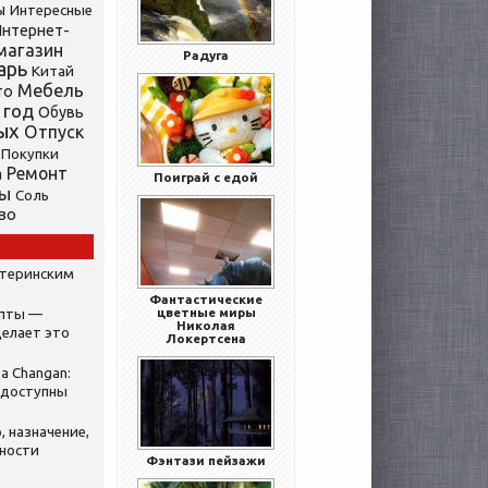
ы
Интересные
нтернет-
магазин
Радуга
арь
Китай
Мебель
то
 год
Обувь
ых
Отпуск
Покупки
Ремонт
а
Поиграй с едой
ты
Соль
во
атеринским
Фантастические
цветные миры
ипты —
Николая
делает это
Локертсена
а Changan:
 доступны
, назначение,
нности
Фэнтази пейзажи