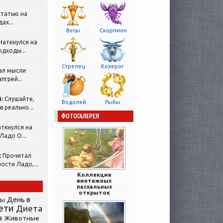
татью на
ах...
Весы
Скорпион
Наткнулся на
одходы...
Стрелец
Козерог
ал мысли
пгрей...
:
Слушайте,
Водолей
Рыбы
 реально...
ФОТОГАЛЕРЕЯ
ткнулся на
Ладо О...
:
Прочитал
ости Ладо,...
Коллекция
винтажных
пасхальных
открыток
День в
сы
ети
Диета
а
Животные