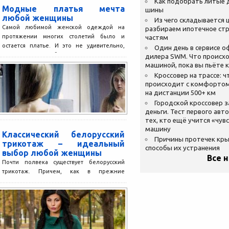
Как подобрать литые 
Модные платья мечта
шины
любой женщины
Из чего складывается ц
Самой любимой женской одеждой на
разбираем ипотечное стр
протяжении многих столетий было и
частям
остается платье. И это не удивительно,
Один день в сервисе 
ведь платье способно раскрыть...
дилера SWM. Что происхо
машиной, пока вы пьёте 
Кроссовер на трассе: ч
происходит с комфортом
на дистанции 500+ км
Городской кроссовер 
деньги. Тест первого авт
тех, кто ещё учится «чув
машину
Классический белорусский
Причины протечек кр
трикотаж – идеальный
способы их устранения
выбор любой женщины
Все 
Почти полвека существует белорусский
трикотаж. Причем, как в прежние
времена, так и теперь, модельеры
Белоруссии стремятся сделать все
возможное для...