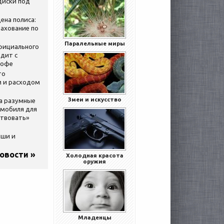
диски под
ена полиса:
ахование по
Паралельные миры
официального
дит с
кофе
то
 и расходом
Змеи и искусство
за разумные
омобиля для
ствовать»
ыши и
новости »
Холодная красота
оружия
Младенцы