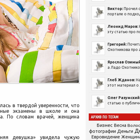
Виктор:
Прочел с
портале о подход
Леонид Маров:
эту статью про п
Григорий:
Почит
Охотникова про а
Ярослав Озимый
а Ладо Охотников
Глеб Жданов:
На
этот материал о 
Олег Разумский
статью о публичн
ась в твердой уверенности, что
скные экзамены в школе и она
ка. По словам врачей, женщина
АРХИВ ПО ТЕГАМ
Бизнес
Весна
Воло
Д
фотографии
Деньги
Евровидение
тняя девушка» увидела чужую
Женщин