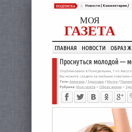
Новости
|
Комментарии
/
МОЯ
ГАЗЕТА
ГЛАВНАЯ
НОВОСТИ
ОБРАЗ 
Проснуться молодой — 
Опубликовано в Понедельник, 1-го Августа
Вы можете следить за любыми ответами н
Теги:
Амнезия
/
Здоровье
/
Мечта
/
Памят
Рубрика:
Моя газета
>
Образ жизни
>
Здо