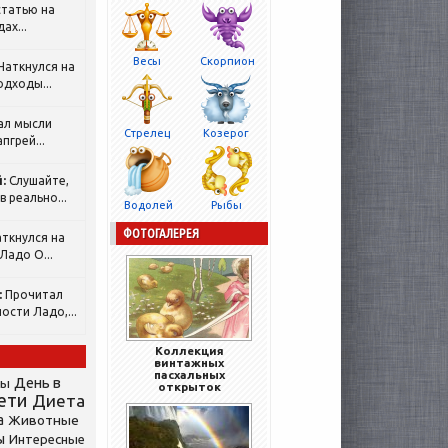
татью на
ах...
Весы
Скорпион
Наткнулся на
одходы...
ал мысли
Стрелец
Козерог
пгрей...
:
Слушайте,
 реально...
Водолей
Рыбы
ФОТОГАЛЕРЕЯ
ткнулся на
Ладо О...
:
Прочитал
ости Ладо,...
Коллекция
винтажных
пасхальных
День в
сы
открыток
ети
Диета
а
Животные
ы
Интересные