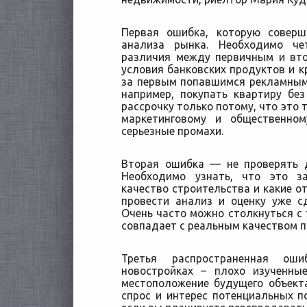
Первая ошибка, которую совер
анализа рынка. Необходимо че
различия между первичным и вт
условия банковских продуктов и к
за первым попавшимся рекламным
например, покупать квартиру бе
рассрочку только потому, что это 
маркетинговому и общественно
серьезные промахи.
Вторая ошибка — не проверять 
Необходимо узнать, что это за
качество строительства и какие о
провести анализ и оценку уже с
Очень часто можно столкнуться с 
совпадает с реальным качеством п
Третья распространенная ош
новостройках – плохо изученны
местоположение будущего объект
спрос и интерес потенциальных п