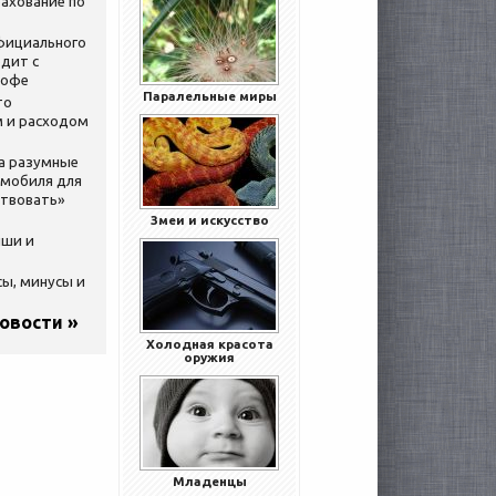
ахование по
официального
дит с
кофе
Паралельные миры
то
 и расходом
за разумные
омобиля для
ствовать»
Змеи и искусство
ыши и
сы, минусы и
новости »
Холодная красота
оружия
Младенцы