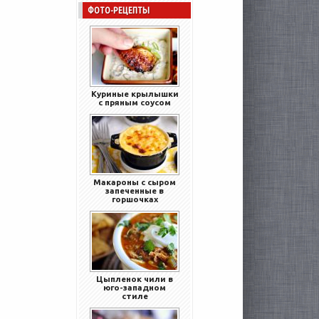
ФОТО-РЕЦЕПТЫ
Куриные крылышки
с пряным соусом
Макароны с сыром
запеченные в
горшочках
Цыпленок чили в
юго-западном
стиле