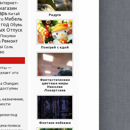
нтернет-
магазин
арь
Китай
Радуга
Мебель
то
 год
Обувь
ых
Отпуск
Покупки
Ремонт
а
ты
Соль
Поиграй с едой
во
ипты —
делает это
Фантастические
а Changan:
цветные миры
Николая
 доступны
Локертсена
, назначение,
нности
диски под
Фэнтази пейзажи
ена полиса: