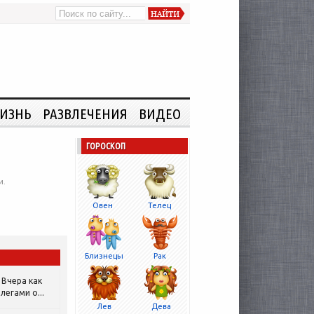
ИЗНЬ
РАЗВЛЕЧЕНИЯ
ВИДЕО
ГОРОСКОП
и.
Овен
Телец
Близнецы
Рак
Вчера как
легами о...
Лев
Дева