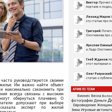
Виктор:
Прочел с
портале о подход
Леонид Маров:
эту статью про п
Григорий:
Почит
Охотникова про а
Ярослав Озимый
а Ладо Охотников
Глеб Жданов:
На
этот материал о 
Олег Разумский
статью о публичн
 часто руководствуются своими
жилье. Им важно найти объект
 и максимально сэкономить при
АРХИВ ПО ТЕГАМ
ения всегда связаны с высоким
Бизнес
Весна
Воло
могут обернуться плачевно. О
Д
фотографии
Деньги
упатели допускают при выборе
Евровидение
Женщин
ссказала эксперт по жилой
Зима
Игровые автомат
реватых.