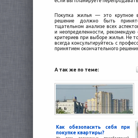
если вы планируете перепродават
Покупка жилья — это крупное 
решение должно быть принят
тщательном анализе всех аспекто
и неопределенности, рекомендую 
критериев при выборе жилья. Не т
всегда консультируйтесь с профес
принятием окончательного решения
А так же по теме:
Как обезопасить себя при
покупке квартиры?