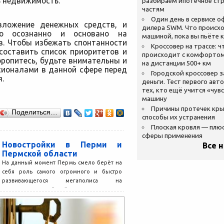
ь недвижимость.
разбираем ипотечное стр
частям
Один день в сервисе 
вложение денежных средств, и
дилера SWM. Что происхо
о осознанно и основано на
машиной, пока вы пьёте 
в. Чтобы избежать спонтанности
Кроссовер на трассе: ч
составить список приоритетов и
происходит с комфортом
оропитесь, будьте внимательны и
на дистанции 500+ км
сионалами в данной сфере перед
Городской кроссовер 
.
деньги. Тест первого авт
тех, кто ещё учится «чув
машину
Причины протечек кр
Поделиться…
способы их устранения
Плоская кровля — плю
сферы применения
Новостройки в Перми и
Все 
Пермской области
На данный момент Пермь смело берёт на
себя роль самого огромного и быстро
развивающегося мегаполиса на
территории Российской Федерации. Эта...