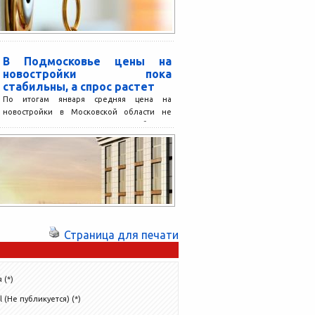
В Подмосковье цены на
новостройки пока
стабильны, а спрос растет
По итогам января средняя цена на
новостройки в Московской области не
изменилась относительно декабря и
зафиксирована на отметке 80 308...
Страница для печати
 (*)
l (Не публикуется) (*)