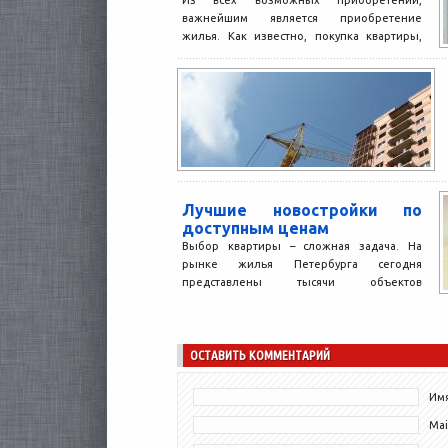
Из всех возможных приобретений,
важнейшим является приобретение
жилья. Как известно, покупка квартиры,
это достаточно сложная задача, которая
требует от покупателя...
Лучшие новостройки по
доступным ценам
Выбор квартиры – сложная задача. На
рынке жилья Петербурга сегодня
представлены тысячи объектов
различного класса. Большинство
покупателей при выборе ориентируются...
ОСТАВИТЬ КОММЕНТАРИЙ
Имя
Mai