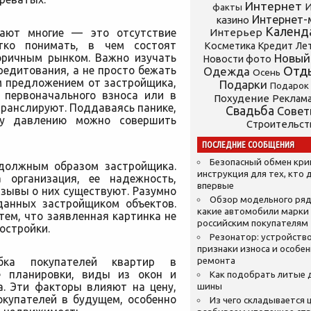
Интернет
И
факты
Интернет-
казино
Календ
шают многие — это отсутствие
Интерьер
тко понимать, в чем состоят
Косметика
Кредит
Ле
оричным рынком. Важно изучать
Новый
Новости фото
редитования, а не просто бежать
Отд
Одежда
Осень
 предложением от застройщика,
Подарки
Подарок
з первоначального взноса или в
Похудение
Реклам
транслируют. Поддаваясь панике,
Свадьба
Сове
му давлению можно совершить
Строительст
ПОСЛЕДНИЕ СООБЩЕНИЯ
Безопасный обмен кр
должным образом застройщика.
инструкция для тех, кто 
 организация, ее надежность,
впервые
тзывы о них существуют. Разумно
Обзор модельного ряд
данных застройщиком объектов.
какие автомобили марки
тем, что заявленная картинка не
российским покупателям
остройки.
Резонатор: устройство
признаки износа и особе
ибка покупателей квартир в
ремонта
е планировки, виды из окон и
Как подобрать литые 
а. Эти факторы влияют на цену,
шины
окупателей в будущем, особенно
Из чего складывается ц