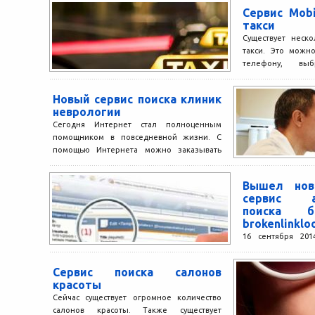
Сервис Mob
такси
Существует неско
такси. Это можн
телефону, вы
припаркованную
связаться...
Новый сервис поиска клиник
неврологии
Сегодня Интернет стал полноценным
помощником в повседневной жизни. С
помощью Интернета можно заказывать
еду, можно находить нужную
информацию, быть в...
Вышел нов
сервис ав
поиска б
brokenlinklo
16 сентября 201
появился уникал
BrokenLinkLoo
Сервис поиска салонов
неработающих сс
красоты
сервис должен...
Сейчас существует огромное количество
салонов красоты. Также существует