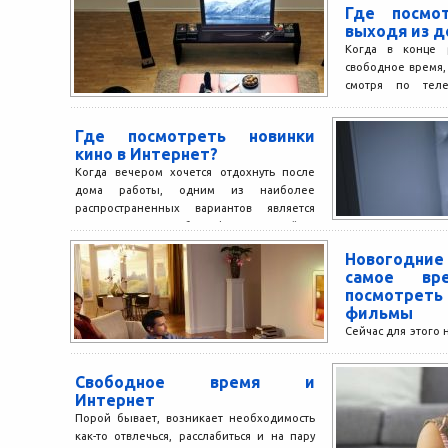
Где посмо
выходя из д
Когда в конце р
свободное время,
смотря по теле
развлекательные п
Где посмотреть новинки
кино в Интернет?
Когда вечером хочется отдохнуть после
дома работы, одним из наиболее
распространенных вариантов является
просмотр каких-нибудь фильмов. Сейчас
можно практически любые...
Новогодн
самое вр
посмотр
фильмы
Сейчас для этого
куда-то идти, дос
сайт фильмы о
Свободное время и
всецело окунуться.
Интернет
Порой бывает, возникает необходимость
как-то отвлечься, расслабиться и на пару