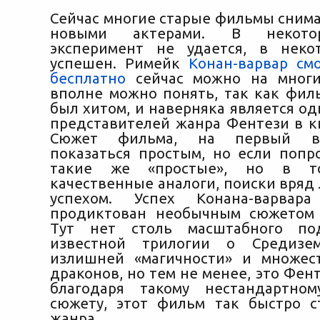
Сейчас многие старые фильмы снима
новыми актерами. В некото
эксперимент не удается, в неко
успешен. Римейк
Конан-варвар см
бесплатно
сейчас можно на многих
вполне можно понять, так как филь
был хитом, и наверняка является о
представителей жанра Фентези в к
Сюжет фильма, на первый в
показаться простым, но если попр
такие же «простые», но в 
качественные аналоги, поиски вряд
успехом. Успех Конана-варвар
продиктован необычным сюжетом 
Тут нет столь масштабного по
известной трилогии о Средизе
излишней «магичности» и множес
драконов, но тем не менее, это Фенте
благодаря такому нестандартно
сюжету, этот фильм так быстро с
жанра.