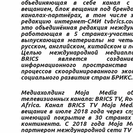
объединяющая в себе канал с 
вещанием, блок вещания под брендо
каналах-партнёрах, в том числе 
редакцию интернет-СМИ
tvbrics.c
это объединённая редакция между
работающая в 5 странах-участн
выпускающая материалы на четы
русском, английском, китайском и 
Целью международной медиап
BRICS является создани
информационного пространства
процессов скоординированного эко
социального развития стран БРИКС
Медиахолдинг Moja Media о
телевизионных канала: BRICS TV, Ro
Africa. Канал BRICS TV Moja Med
вещание в июле 2018 года через сп
имеющий покрытие в 30 странах 
континента. С 2018 года Moja M
партнером международной сети TV 