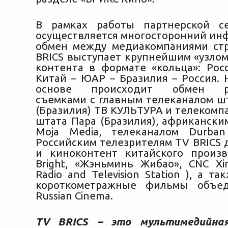
В рамках работы партнерской с
осуществляется многосторонний и
обмен между медиакомпаниями ст
BRICS выступает крупнейшим «узлом
контента в формате «кольца»: Рос
Китай – ЮАР – Бразилия – Россия. 
основе происходит обмен р
съемками с главным телеканалом шт
(Бразилия) ТВ КУЛЬТУРА и телекомп
штата Пара (Бразилия), африкански
Moja Media, телеканалом Durb
Российским телезрителям TV BRICS 
и киноконтент китайского произв
Bright, «Жэньминь Жибао», CNC Xi
Radio and Television Station ), а т
короткометражные фильмы объед
Russian Cinema.
TV BRICS – это мультимедийна