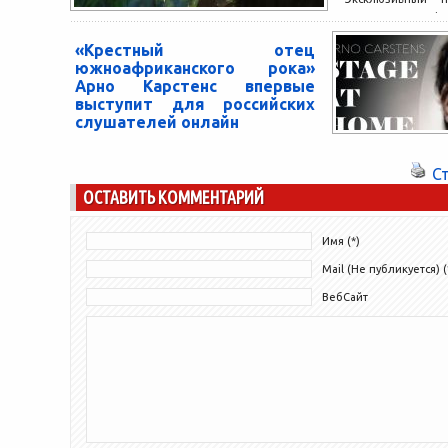
анимационных фи
состоится на теле
«Крестный отец
11:00 (+3 GMT)...
южноафриканского рока»
Арно Карстенс впервые
выступит для российских
слушателей онлайн
Международная сеть TV BRICS покажет
первый концерт известного африканского
С
рокера Арно Карстенса, подготовленного
ОСТАВИТЬ КОММЕНТАРИЙ
специально для российской аудитории.
Посмотреть выступление можно...
Имя (*)
Mail (Не публикуется) (
ВебСайт