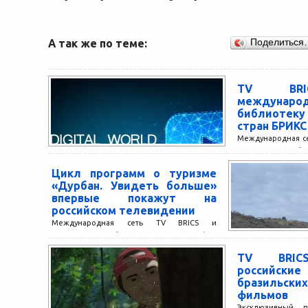
А так же по теме:
Поделиться
TV BRI
междунаро
библиотеку
стран БРИКС
Международная се
запуске единой
видеоконтента стр
Цикл программ о туризме
World». BRICS Digita
«Дурбан. Увидеть больше»
впервые покажут на
российском телевидении
Международная сеть TV BRICS и
развлекательный интернет-канал Durban
TV (ЮАР) запускают первый партнерский
TV BRICS
медиапроект о путешествиях по
российски
провинции Квазулу-Натал. Цикл...
бразильски
фильмов
Эксклюзивный п