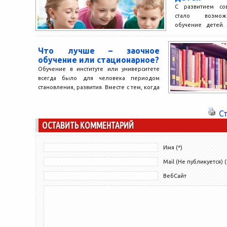
С развитием со
слаженной...
стало возмож
обучение детей.
получать услуги
время года и...
Что лучше – заочное
обучение или стационарное?
Обучение в институте или университете
всегда было для человека периодом
становления, развития. Вместе с тем, когда
подходило время поступать в...
С
ОСТАВИТЬ КОММЕНТАРИЙ
Имя (*)
Mail (Не публикуется) (
ВебСайт