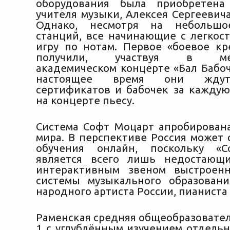
оборудования была приобретена
учителя музыки, Алексея Сергеевич
Однако, несмотря на небольшо
станций, все начинающие с легкос
игру по нотам. Первое «боевое к
получили, участвуя в меж
академическом концерте «Бал Бабоч
настоящее время они ждут
сертификатов и бабочек за кажду
на концерте пьесу.
Система Софт Моцарт апробирована
мира. В перспективе Россия может 
обучения онлайн, поскольку «
является всего лишь недостающи
интерактивным звеном выстроенн
системы музыкального образован
народного артиста России, пианиста
Раменская средняя общеобразовате
1 с углублённым изучением отдель