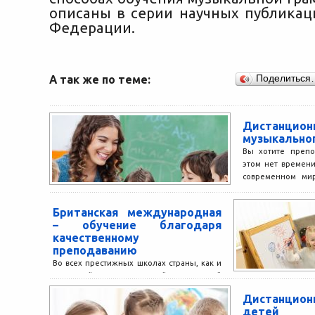
описаны в серии научных публикац
Федерации.
А так же по теме:
Поделиться
Дистанцион
музыкально
Вы хотите препо
этом нет времени
современном мир
стало намного про
Британская международная
– обучение благодаря
качественному
преподаванию
Во всех престижных школах страны, как и
в нашей международной Британской
школе, преподает только
Дистанцио
высококвалифицированный
детей
педагогический состав. Благодаря такой