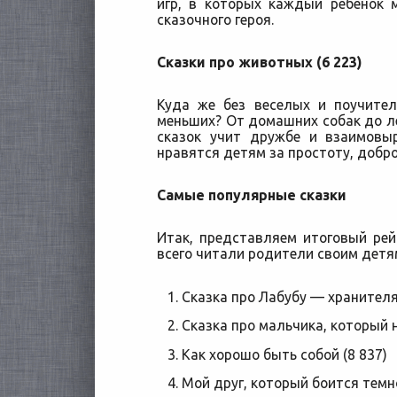
игр, в которых каждый ребенок 
сказочного героя.
Сказки про животных (6 223)
Куда же без веселых и поучите
меньших? От домашних собак до л
сказок учит дружбе и взаимовыр
нравятся детям за простоту, добро
Самые популярные сказки
Итак, представляем итоговый ре
всего читали родители своим детям
Сказка про Лабубу — хранителя
Сказка про мальчика, который н
Как хорошо быть собой (8 837)
Мой друг, который боится темн