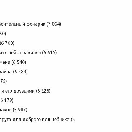
асительный фонарик (7 064)
50)
(6 700)
он с ней справился (6 615)
ени (6 540)
айца (6 289)
75)
и его друзьями (6 226)
6 179)
аков (5 987)
друга для доброго волшебника (5