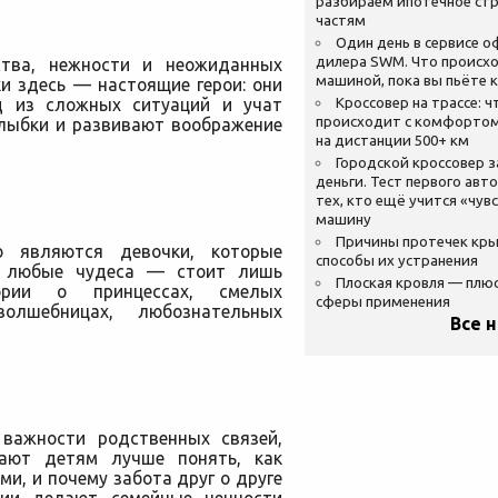
разбираем ипотечное стр
частям
Один день в сервисе 
дилера SWM. Что происхо
ства, нежности и неожиданных
машиной, пока вы пьёте 
и здесь — настоящие герои: они
д из сложных ситуаций и учат
Кроссовер на трассе: ч
происходит с комфортом
улыбки и развивают воображение
на дистанции 500+ км
Городской кроссовер 
деньги. Тест первого авт
тех, кто ещё учится «чув
машину
Причины протечек кр
о являются девочки, которые
способы их устранения
ы любые чудеса — стоит лишь
Плоская кровля — плю
рии о принцессах, смелых
сферы применения
волшебницах, любознательных
Все 
 важности родственных связей,
ают детям лучше понять, как
и, и почему забота друг о друге