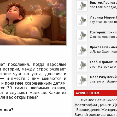
Виктор:
Прочел с
портале о подход
Леонид Маров:
эту статью про п
Григорий:
Почит
Охотникова про а
Ярослав Озимый
а Ладо Охотников
Глеб Жданов:
На
ет поколения. Когда взрослые
этот материал о 
а истории, между строк оживает
еплое чувство уюта, доверия и
Олег Разумский
 — и вместе с ним меняются и
статью о публичн
и понятнее современным детям.
топ-30 самых любимых сказок,
ают и слушают малыши. Какие из
АРХИВ ПО ТЕГАМ
 для вас открытием?
Бизнес
Весна
Воло
Д
фотографии
Деньги
м они?
Евровидение
Женщин
Зима
Игровые автомат