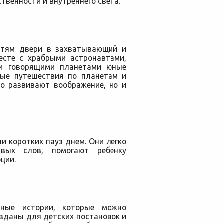
твенности и внутреннего света.
етям двери в захватывающий и
есте с храбрыми астронавтами,
и говорящими планетами юные
ные путешествия по планетам и
ко развивают воображение, но и
и коротких пауз днем. Они легко
рвых слов, помогают ребенку
ции.
бные истории, которые можно
озданы для детских постановок и