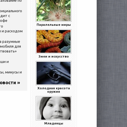
ахование по
официального
дит с
кофе
Паралельные миры
то
 и расходом
за разумные
омобиля для
ствовать»
Змеи и искусство
ыши и
сы, минусы и
новости »
Холодная красота
оружия
Младенцы