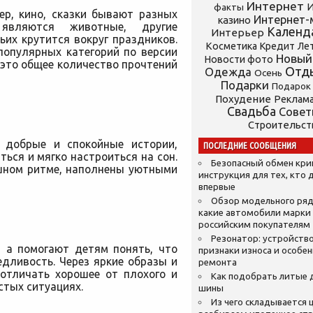
Интернет
И
факты
ер, кино, сказки бывают разных
Интернет-
казино
 являются животные, другие
Календ
Интерьер
ьих крутится вокруг праздников.
Косметика
Кредит
Ле
популярных категорий по версии
Новый
Новости фото
 это общее количество прочтений
Отд
Одежда
Осень
Подарки
Подарок
Похудение
Реклам
Свадьба
Сове
Строительст
е добрые и спокойные истории,
ПОСЛЕДНИЕ СООБЩЕНИЯ
ься и мягко настроиться на сон.
Безопасный обмен кр
ешном ритме, наполнены уютными
инструкция для тех, кто 
впервые
Обзор модельного ряд
какие автомобили марки
российским покупателям
Резонатор: устройство
, а помогают детям понять, что
признаки износа и особе
едливость. Через яркие образы и
ремонта
отличать хорошее от плохого и
Как подобрать литые 
стых ситуациях.
шины
Из чего складывается ц