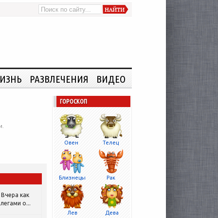
ИЗНЬ
РАЗВЛЕЧЕНИЯ
ВИДЕО
ГОРОСКОП
и.
Овен
Телец
Близнецы
Рак
Вчера как
легами о...
Лев
Дева