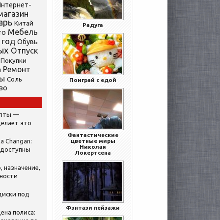
нтернет-
магазин
арь
Китай
Радуга
Мебель
то
 год
Обувь
ых
Отпуск
Покупки
Ремонт
а
ты
Соль
Поиграй с едой
во
ипты —
делает это
Фантастические
а Changan:
цветные миры
Николая
 доступны
Локертсена
, назначение,
нности
диски под
Фэнтази пейзажи
ена полиса: