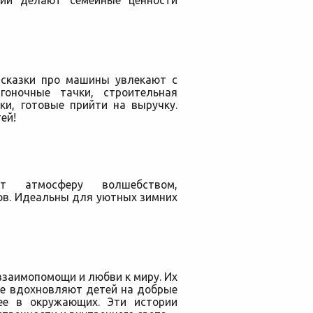
рии делают семейные ценности
 сказки про машины увлекают с
гоночные тачки, строительная
и, готовые прийти на выручку.
ей!
ют атмосферу волшебством,
ов. Идеальны для уютных зимних
взаимопомощи и любви к миру. Их
ые вдохновляют детей на добрые
ее в окружающих. Эти истории