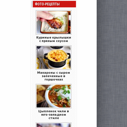
ФОТО-РЕЦЕПТЫ
Куриные крылышки
с пряным соусом
Макароны с сыром
запеченные в
горшочках
Цыпленок чили в
юго-западном
стиле