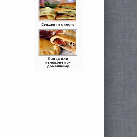
Сэндвичи с песто
Пицца или
кальцоне по-
домашнему