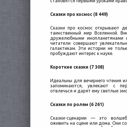
становятся первыми уроками нравс
Сказки про космос (8 449)
Сказки про космос открывают д
таинственный мир Вселенной. Вм
дружелюбными инопланетянами 
читатели совершают увлекатель
галактикам. Эти истории не толь
пробуждают интерес к науке.
Короткие сказки (7 308)
Идеальны для вечернего чтения ил
запоминаются, увлекают с пе
отвлечься и дарят ему светлые эмо
Сказки по ролям (6 261)
Сказки-сценарии — это волше
оживить на сцене или дома. Они с