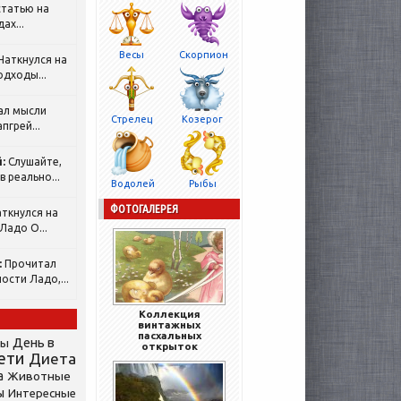
татью на
ах...
Весы
Скорпион
Наткнулся на
одходы...
ал мысли
Стрелец
Козерог
пгрей...
:
Слушайте,
 реально...
Водолей
Рыбы
ФОТОГАЛЕРЕЯ
ткнулся на
Ладо О...
:
Прочитал
ости Ладо,...
Коллекция
винтажных
пасхальных
День в
сы
открыток
ети
Диета
а
Животные
ы
Интересные