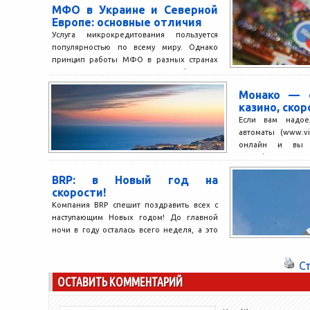
МФО в Украине и Северной
Европе: основные отличия
Услуга микрокредитования пользуется
популярностью по всему миру. Однако
принцип работы МФО в разных странах
существенно отличается. В этой статье
мы...
Монако — с
казино, скор
Если вам надое
автоматы (www.vi
онлайн и вы х
атмосферу роскоши
BRP: в Новый год на
скорости!
Компания BRP спешит поздравить всех с
наступающим Новых годом! До главной
ночи в году осталась всего неделя, а это
значит,...
С
ОСТАВИТЬ КОММЕНТАРИЙ