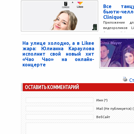
большом живом концерте в Likee. Прямая
Все танцу
трансляция начнется...
бьюти-чел
Clinique
Приложение дл
видеороликов L
бренд Clinique
хештег-челлендж
На улице холодно, а в Likee
Лайкеры выпо
жара: Юлианна Караулова
движения ресница
исполнит свой новый хит
«Чао Чао» на онлайн-
концерте
Онлайн-концерт и презентация нового
трека Юлианны Карауловой в
С
приложении Likee! 20 ноября в Likee
ОСТАВИТЬ КОММЕНТАРИЙ
пройдет онлайн-концерт Юлианны
Карауловой и топовых лайкеров.
Трансляция...
Имя (*)
Mail (Не публикуется) (
ВебСайт