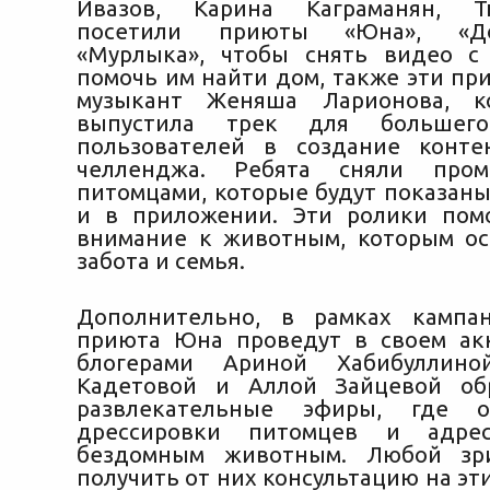
Ивазов, Карина Каграманян, Т
посетили приюты «Юна», «Д
«Мурлыка», чтобы снять видео с
помочь им найти дом, также эти пр
музыкант Женяша Ларионова, к
выпустила трек для большего
пользователей в создание конте
челленджа. Ребята сняли про
питомцами, которые будут показаны
и в приложении. Эти ролики пом
внимание к животным, которым о
забота и семья.
Дополнительно, в рамках кампан
приюта Юна проведут в своем акк
блогерами Ариной Хабибуллино
Кадетовой и Аллой Зайцевой обр
развлекательные эфиры, где о
дрессировки питомцев и адре
бездомным животным. Любой зр
получить от них консультацию на эт