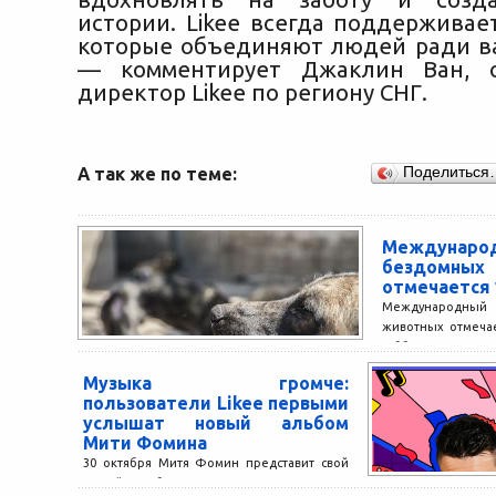
истории. Likee всегда поддерживае
которые объединяют людей ради в
— комментирует Джаклин Ван, 
директор Likee по региону СНГ.
А так же по теме:
Поделиться
Междуна
бездомн
отмечается 
Международны
животных отмеча
субботу августа. В
на 15 августа. Учре
Музыка громче:
пользователи Likee первыми
услышат новый альбом
Мити Фомина
30 октября Митя Фомин представит свой
новый альбом «Слышь, да ладно» на