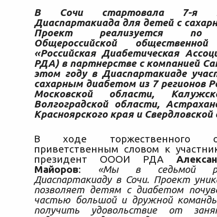
В Сочи стартовала 7-я Все
Диаспартакиада для детей с сахар
Проект реализуется по и
Общероссийской общественной 
«Российская Диабетическая Ассо
РДА) в партнерстве с компанией Са
этом году в Диаспартакиаде уча
сахарным диабетом из 7 регионов Р
Московской области, Калужск
Волгоградской области, Астрахан
Красноярского края и Свердловской
В ходе торжественного о
приветственным словом к участни
президент ОООИ РДА
Алекса
Майоров
:
«Мы в седьмой ра
Диаспартакиаду в Сочи. Проект уни
позволяет детям с диабетом почув
частью большой и дружной команды
получить удовольствие от заня