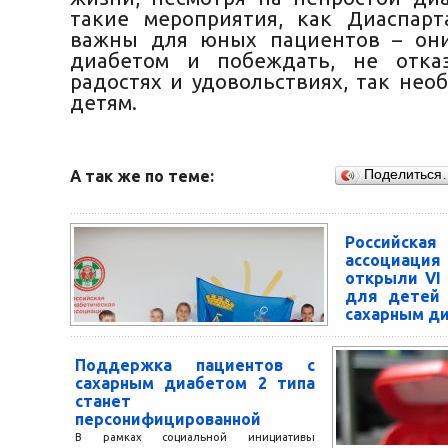
такие мероприятия, как Диаспарт
важны для юных пациентов – они
диабетом и побеждать, не отка
радостях и удовольствиях, так нео
детям.
А так же по теме:
Поделиться
Российская
ассоциац
открыли VI
для детей 
сахарным д
Сочи, 29 июня 20
торжественное о
Поддержка пациентов с
для детей и по
сахарным диабетом 2 типа
диабетом 1 типа....
станет
персонифицированной
В рамках социальной инициативы