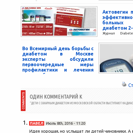
«Каждый день – это Ваш день!» компания
Санофи совместно с ОООИ «Российская
Актовегин 
Диабетическая Ассоциация» запускает
эффективно
Всероссийскую...
больны
диабетом 2-
Журнал Diabet
результаты ис
подтвердили тот 
Во Всемирный день борьбы с
только существе
диабетом в Москве
жизни людей с...
эксперты обсудили
первоочередные меры
профилактики и лечения
этого заболевания
14 ноября 2015 года в Москве состоялась
С
пресс-конференция, посвященная
Всемирному дню борьбы с диабетом,
ОДИН КОММЕНТАРИЙ К
который отмечается во всем мире уже...
“ДЕТИ С САХАРНЫМ ДИАБЕТОМ ИЗ МОСКОВСКОЙ ОБЛАСТИ ВЫСТУПАЮТ НА ДИАС
ПАВЕЛ
Июль 8th, 2016 - 11:20
Идея хорошая, но услышат ли детей чиновники. А 