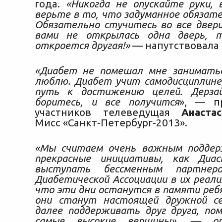
года.
«Никогда не опускайте руки, 
верьте в то, что задуманное обязате
Обязательно стучитесь во все двер
вами не открылась одна дверь, 
откроется другая!»
— напутствовала 
«
Диабет не помешал мне занимать
люблю. Диабет учит самодисциплине
путь к достижению целей
.
Дерзай
боритесь, и все получится
», — пр
участников телеведущая
Анаста
Мисс «Санкт-Петербург-2013».
«Мы считаем очень важным подде
прекрасные инициативы, как Диас
выступать бессменным
партне
Диабетической Ассоциации в их реализ
что эти дни останутся в памяти реб
они станут настоящей дружной с
далее поддерживать друг друга
,
пом
самые высокие вершины», — 