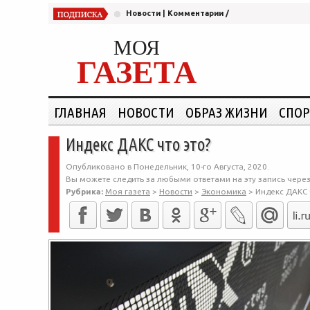
Новости
|
Комментарии
/
МОЯ
ГАЗЕТА
ГЛАВНАЯ
НОВОСТИ
ОБРАЗ ЖИЗНИ
СПОР
Индекс ДАКС что это?
Опубликовано в Понедельник, 10-го Августа, 2020.
Вы можете следить за любыми ответами на эту запись чере
Рубрика:
Моя газета
>
Новости
>
Экономика
>
Индекс ДАКС 