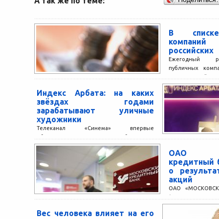
А так же по теме:
В списке
компани
российских
Ежегодный ре
публичных комп
американский жур
акул мировой э
Индекс Арбата: на каких
аналитики приним
звёздах годами
зарабатывают уличные
художники
Телеканал «Синема» впервые
обнародовал Индекс Арбата —
уникальный рейтинг, определяющий так
ОАО «М
называемую «уличную популярность»
кредитный 
кинозвёзд и других известных персон.
о результа
Рейтинг...
акций
ОАО «МОСКОВСК
(далее – «МО
БАНК» или «МКБ»
Вес человека влияет на его
крупнейших частны