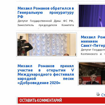
завладев
коллекцией
Михаил Романов обратился в
Депутат Государ
Генеральную прокуратуру
Заместитель пр
РФ
Государственно
Депутат Государственной Думы ФС РФ,
Регламенту, член 
Заместитель председателя Комитета
Михаил Романов...
Государственной Думы по контролю и
Регламенту, член фракции «Единая Россия»
Михаил Ром
Михаил Романов...
мнением 
Санкт-Пете
Депутат Государ
Колпинского и Ф
Заместитель пр
Государственно
Михаил Романов принял
Регламенту, член..
участие в открытии V
Международного фестиваля
народной песни
«Добровидение 2020»
Депутат Государственной Думы ФС РФ,
заместитель председателя Комитета
С
Государственной Думы по контролю и
ОСТАВИТЬ КОММЕНТАРИЙ
Регламенту, член фракции «Единая Россия»
Михаил Романов...