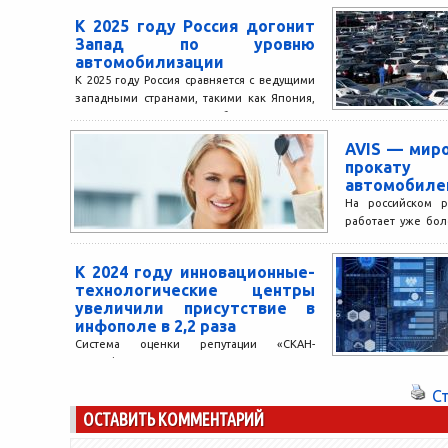
Группа Газпромба
К 2025 году Россия догонит
2022 года: объем 
Запад по уровню
498,2 млрд рубл
автомобилизации
больше...
К 2025 году Россия сравняется с ведущими
западными странами, такими как Япония,
Франция и Великобритания, по
обеспеченности населения автомобилями.
AVIS — миро
На...
прокат
автомобиле
На российском р
работает уже бол
её началась го
пункт проката авт
К 2024 году инновационные-
технологические центры
увеличили присутствие в
инфополе в 2,2 раза
Система оценки репутации «СКАН-
Интерфакс» совместно с «Акселератором
возможностей» провели исследование о
С
динамике упоминаний инновационных
ОСТАВИТЬ КОММЕНТАРИЙ
научно-технологических центров (ИНТЦ) в
российских изданиях. ...