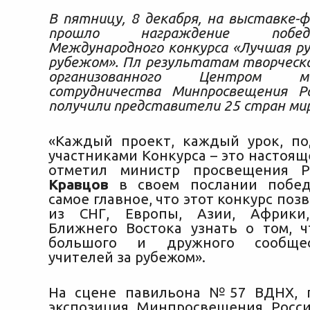
В пятницу, 8 декабря, на выставке-ф
прошло награждение побед
Международного конкурса «Лучшая ру
рубежом». Пл результатам творческо
организованного Центром меж
сотрудничества
Минпросвещения Ро
получили представители 25 стран ми
«Каждый проект, каждый урок, п
участниками Конкурса – это настоящ
отметил министр просвещения 
Кравцов
в своем послании побед
самое главное, что этот конкурс поз
из СНГ, Европы, Азии, Африки
Ближнего Востока узнать о том, 
большого и дружного сообщес
учителей за рубежом».
На сцене павильона №57 ВДНХ, г
экспозиция Минпросвещения Росси