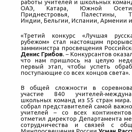
работы учителей и школьных команд
ОАЭ, Катара, Южной Осетии
Приднестровья, Палестины, Ту
Индии, Бельгии, Испании, Армении и
«Третий конкурс «Лучшая русс
рубежом» стал настоящим прорыв
замминистра просвещения Российс
Денис Грибов
. – Конкурсантов оказа
что нам пришлось на целую нед
первый этап, чтобы успеть обраб
поступающие со всех концов света».
В общей сложности в соревнов
участие 840 учителей-междун
школьных команд из 55 стран мира.
собрал представителей самой важно
учителей – со всех континентов
отметил директор Департамента м
сотрудничества и связей с общ
Минпросвещения России
Усман Расс