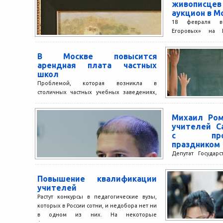
живописцев
аукцион в М
18 февраля в
Егоровых» на П
аукцион живописи
предстоящего ау
В Москве повысится
Архипа Куинджи...
арендная плата частных
школ
Проблемой, которая возникла в
столичных частных учебных заведениях,
поделились в Ассоциации
образовательных организаций. В 2012 году
Михаил Ром
вышло постановление, в котором...
учителей С
с профе
праздником
Депутат Государ
Заместитель пр
Государственно
Повышение квалификации
Регламенту, член 
учителей
Михаил Романов...
Растут конкурсы в педагогические вузы,
которых в России сотни, и недобора нет ни
в одном из них. На некоторые