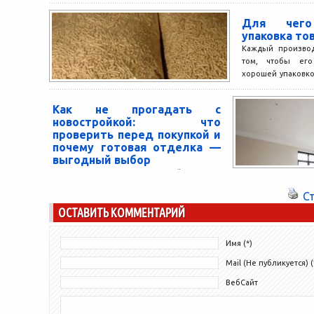
машины может оказаться неожиданно
важным. Хотя многие...
Для чего 
упаковка то
Каждый производ
том, чтобы ег
хорошей упаковко
идет не столько о..
Как не прогадать с
новостройкой: что
проверить перед покупкой и
почему готовая отделка —
выгодный выбор
Покупка квартиры в новостройке — это
всегда стресс. Даже если застройщик
С
известный, а реклама выглядит идеально,
ОСТАВИТЬ КОММЕНТАРИЙ
остаётся масса вопросов: а...
Имя (*)
Mail (Не публикуется) (
ВебСайт