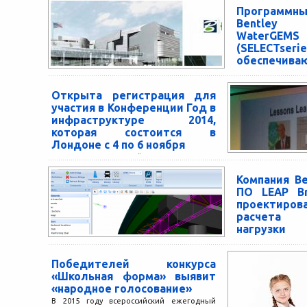
Программ
Bentley
WaterGEMS
(SELEC
обеспечива
сотрудничес
оптимизи
Открыта регистрация для
приняти
участия в Конференции Год в
улучшают
инфраструктуре 2014,
выполнен
которая состоится в
повышают
Лондоне с 4 по 6 ноября
производит
Для регистрации зайдите на страницу
системы
www.bentley.com/YIIconference Экстон,
Экстон (Пенсильва
Компания Be
Пенсильвания, США — 7 июля 2014 г. —
2014 г. – Компа
ПО LEAP Br
Компания Bentley Systems, Incorporated,
Incorporated, ли
проектиров
лидер...
комплексных прог
расчета
нагрузки 
мостов
Повторное исп
Победителей конкурса
полученных на п
«Школьная форма» выявит
цикла мостов,
«народное голосование»
оптимизации те
В 2015 году всероссийский ежегодный
позволяют прини