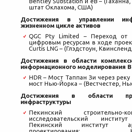
Bentley Substation и eB – (Гаханна,
штат Оклахома, США)
Достижения в управлении ин
жизненном цикле активов
QGC Pty Limited – Переход от
цифровым ресурсам в ходе проек
Curtis LNG – (Глэдстоун, Квинсленд
Достижения в области комплекс
информационного моделирования
B
HDR – Мост Таппан Зи через реку
мост Нью-Йорка – (Вестчестер, Нь
Достижения в области прое
инфраструктуры
Пекинский строительно-конс
исследовательский институт
Пекинский институт архи
проектирования; Нац