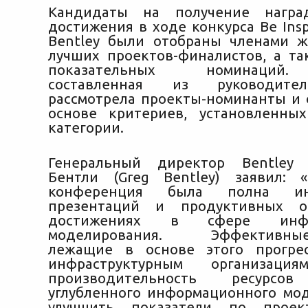
Кандидаты на получение награ
достижения в ходе конкурса Be Ins
Bentley были отобраны членами 
лучших проектов-финалистов, а та
показательных номинаций.
составленная из руководител
рассмотрела проекты-номинанты и 
основе критериев, установленны
категории.
Генеральный директор Bentley 
Бентли (Greg Bentley) заявил: 
конференция была полна ин
презентаций и продуктивных о
достижениях в сфере инфор
моделирования. Эффективные
лежащие в основе этого прогрес
инфраструктурным организация
производительность ресурс
углубленного информационного мо
улучшить показатели по проек