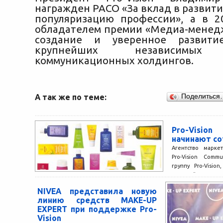
награжден РАСО «За вклад в развити
популяризацию профессии», а в 2
обладателем премии «Медиа-менедж
создание и уверенное развити
крупнейших независимых 
коммуникационных холдингов.
А так же по теме:
Поделиться
Pro-Visi
начинают с
Агентство марке
Pro-Vision Comm
группу Pro-Visio
мировой лиде
натуральной косме
NIVEA представила новую
линию средств MAKE-UP
EXPERT при поддержке Pro-
Vision