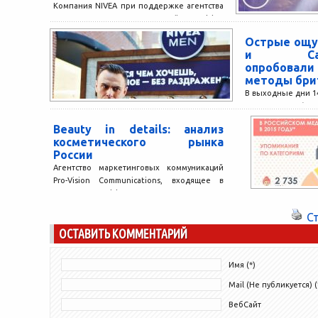
Компания NIVEA при поддержке агентства
маркетинговых коммуникаций Pro-Vision
Communications представила новую линию
Острые ощу
средств MAKE-UP EXPERT, специально
и Санкт
разработанную для простого и...
опробовали
методы бри
В выходные дни 14
«Метрополис») и
Петербурге (ТРК
Beauty in details: анализ
удалось испытать..
косметического рынка
России
Агентство маркетинговых коммуникаций
Pro-Vision Communications, входящее в
группу Pro-Vision, впервые провело
исследование упоминаний косметических
С
брендов во всем российском
ОСТАВИТЬ КОММЕНТАРИЙ
медиапространстве. В...
Имя (*)
Mail (Не публикуется) (
ВебСайт