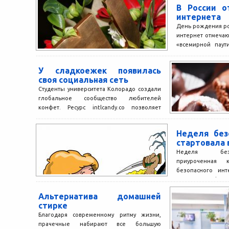
В России о
интернета
День рождения ро
интернет отмечаю
«всемирной паут
этого дела. В 1998 
У сладкоежек появилась
своя социальная сеть
Студенты университета Колорадо создали
глобальное сообщество любителей
конфет. Ресурс intlcandy.co позволяет
сладкоежкам заполучить лакомства,
которые недоступны в отдельной стране.
Неделя без
На...
стартовала 
Неделя безо
приуроченная
безопасного инт
отмечаться 8 февра
В рамках недели...
Альтернатива домашней
стирке
Благодаря современному ритму жизни,
прачечные набирают все большую