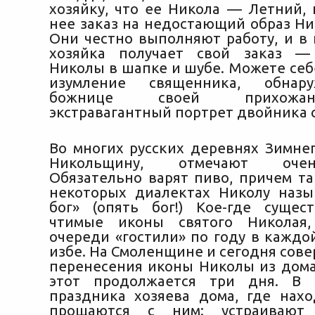
хозяйку, что ее Никола — Летний, 
нее заказ на недостающий образ Ни
Они честно выполняют работу, и в 
хозяйка получает свой заказ —
Николы в шапке и шубе. Можете себ
изумление священника, обнар
божнице своей прихожа
экстравагантный портрет двойника с
Во многих русских деревнях Зимнег
Никольщину, отмечают оче
Обязательно варят пиво, причем та
некоторых диалектах Николу наз
бог» (опять бог!) Кое-где сущес
чтимые иконы святого Николая
очереди «гостили» по году в каждо
избе. На Смоленщине и сегодня сов
перенесения иконы Николы из дома
этот продолжается три дня. В
праздника хозяева дома, где нахо
прощаются с ним: устраивают