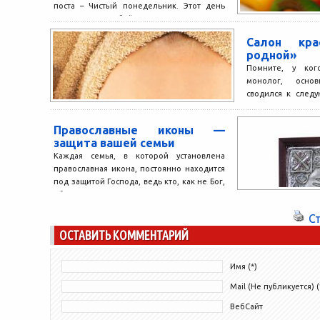
поста – Чистый понедельник. Этот день
отличается особой строгостью. Те, кто
строго придерживаются церковных
Салон кр
правил, вообще...
родной»
Помните, у ког
монолог, осно
сводился к след
кошмар, – жалуется
Православные иконы —
защита вашей семьи
Каждая семья, в которой установлена
православная икона, постоянно находится
под защитой Господа, ведь кто, как не Бог,
оберегает нас и...
С
ОСТАВИТЬ КОММЕНТАРИЙ
Имя (*)
Mail (Не публикуется) (
ВебСайт