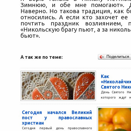
Зимнюю, и обе мне помогают». 
Наверно. Но такова традиция, как 
относились. А если кто захочет ее
почтить праздник возлиянием, п
«Никольскую брагу пьют, а за никол
бьют».
А так же по теме:
Поделиться
Как пр
«Николайч
Святого Ник
День Святого Ни
которого ждут 
взрослые. 19 дек
в нашем...
Сегодня начался Великий
пост у православных
христиан
Сегодня первый день православного