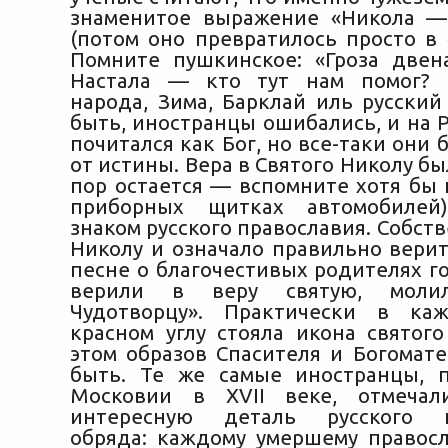
знаменитое выражение «Никола —
(потом оно превратилось просто в 
Помните пушкинское: «Гроза двен
Настала — кто тут нам помог? 
народа, Зима, Барклай иль русский
быть, иностранцы ошибались, и на 
почитался как Бог, но все-таки они
от истины. Вера в Святого Николу был
пор остается — вспомните хотя бы 
приборных щитках автомобилей
знаком русского православия. Собств
Николу и означало правильно верит
песне о благочестивых родителях г
верили в веру святую, моли
Чудотворцу». Практически в к
красном углу стояла икона святого
этом образов Спасителя и Богомате
быть. Те же самые иностранцы, 
Московии в XVII веке, отмеча
интересную деталь русского п
обряда: каждому умершему правос