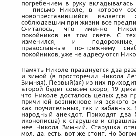
погребением в руку вкладывалась
— письмо Николе, в котором соо
новопреставившийся является х
соблюдавшим при жизни все предпи
Считалось, что именно Никол
покойников на том свете. С те
изменился, и подорожные
православные по-прежнему сна
покойников, уже не адресуются Нико
Память Николе празднуется два раза
и зимой (в просторечии Никола Ле
Зимняя). Первый(ая) из них приходитс
второй будет совсем скоро, 19 дека
что Николе досталось целых два пр
причиной возникновения всякого ро
как поучительных, так и забавных. 
народный анекдот. Приходят два бо
иконописца) к старушке и спрашива
нее Никола Зимний. Старушка отве
мол, да, есть, вот же стоит. Но бог