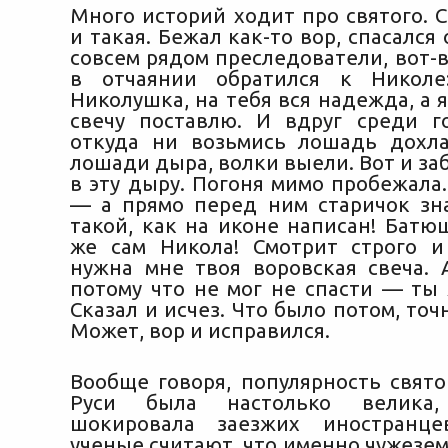
Много историй ходит про святого. 
и такая. Бежал как-то вор, спасался 
совсем рядом преследователи, вот-в
в отчаянии обратился к Николе:
Николушка, на тебя вся надежда, а 
свечу поставлю. И вдруг среди 
откуда ни возьмись лошадь дохла
лошади дыра, волки выели. Вот и за
в эту дыру. Погоня мимо пробежала
— а прямо перед ним старичок зн
такой, как на иконе написан! Батю
же сам Никола! Смотрит строго и
нужна мне твоя воровская свеча. А
потому что не мог не спасти — ты 
Сказал и исчез. Что было потом, точ
Может, вор и исправился.
Вообще говоря, популярность свято
Руси была настолько велика
шокировала заезжих иностранце
ученые считают, что именно чужезе