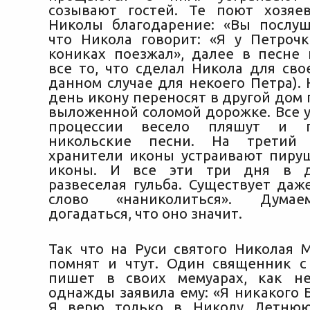
созывают гостей. Те поют хозяе
Николы благодарение: «Вы послуш
что Никола говорит: «Я у Петрочк
кониках поезжал», далее в песне 
все то, что сделал Никола для сво
данном случае для некоего Петра).
день икону переносят в другой дом
выложенной соломой дорожке. Все у
процессии весело пляшут и 
никольские песни. На третий
хранители иконы устраивают пиру
иконы. И все эти три дня в д
развеселая гульба. Существует даж
слово «наниколиться». Думае
догадаться, что оно значит.
Так что на Руси святого Николая 
помнят и чтут. Один священник 
пишет в своих мемуарах, как н
однажды заявила ему: «Я никакого 
Я верю только в Николу Летню