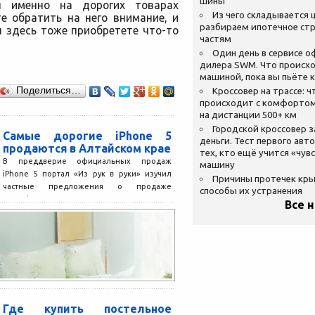
шины
ся именно на дорогих товарах
Из чего складывается ц
е обратить на него внимание, и
разбираем ипотечное стр
 здесь тоже приобретете что-то
частям
Один день в сервисе 
дилера SWM. Что происхо
машиной, пока вы пьёте 
Поделиться…
Кроссовер на трассе: ч
происходит с комфортом
на дистанции 500+ км
Городской кроссовер 
Самые дорогие iPhone 5
деньги. Тест первого авт
продаются в Алтайском крае
тех, кто ещё учится «чув
В преддверие официальных продаж
машину
iPhone 5 портал «Из рук в руки» изучил
Причины протечек кр
частные предложения о продаже
способы их устранения
смартфона в России. В...
Все 
Где купить постельное