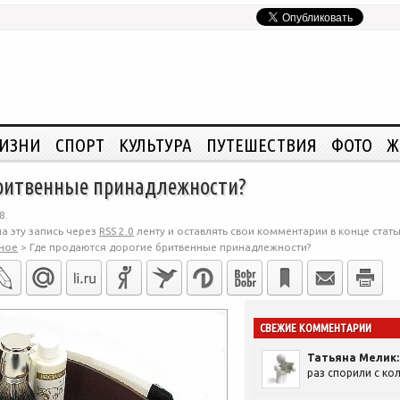
ЖИЗНИ
СПОРТ
КУЛЬТУРА
ПУТЕШЕСТВИЯ
ФОТО
Ж
бритвенные принадлежности?
8.
а эту запись через
RSS 2.0
ленту и оставлять свои комментарии в конце стать
ное
>
Где продаются дорогие бритвенные принадлежности?
СВЕЖИЕ КОММЕНТАРИИ
Татьяна Мелик:
раз спорили с кол