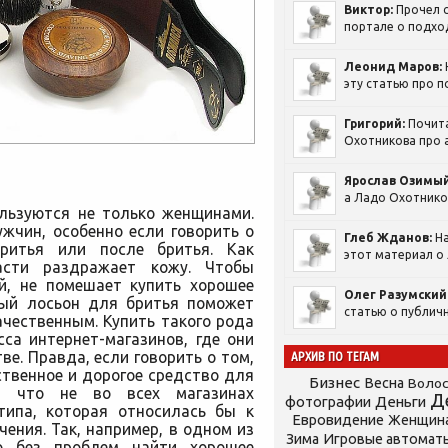
Виктор:
Прочел с
портале о подход
Леонид Маров:
эту статью про п
Григорий:
Почит
Охотникова про а
Ярослав Озимый
а Ладо Охотников
ользуются не только женщинами.
жчин, особенно если говорить о
Глеб Жданов:
На
бритья или после бритья. Как
этот материал о 
асти раздражает кожу.
Чтобы
й, не помешает купить хорошее
Олег Разумский
нный лосьон для бритья поможет
статью о публичн
ачественным. Купить такого рода
са интернет-магазинов, где они
е. Правда, если говорить о том,
АРХИВ ПО ТЕГАМ
твенное и дорогое средство для
Бизнес
Весна
Воло
ь, что не во всех магазинах
Д
фотографии
Деньги
типа, которая относилась бы к
Евровидение
Женщин
чения. Так, например, в одном из
Зима
Игровые автомат
но без проблем найти хорошее