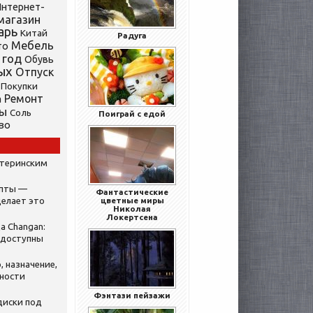
нтернет-
магазин
арь
Китай
Радуга
Мебель
то
 год
Обувь
ых
Отпуск
Покупки
Ремонт
а
ты
Соль
Поиграй с едой
во
атеринским
ипты —
Фантастические
делает это
цветные миры
Николая
Локертсена
а Changan:
 доступны
, назначение,
нности
Фэнтази пейзажи
диски под