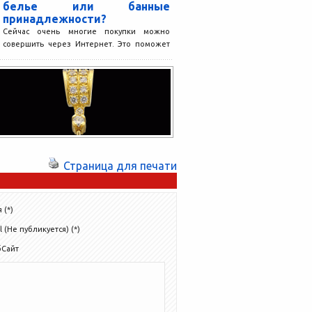
белье или банные
принадлежности?
Сейчас очень многие покупки можно
совершить через Интернет. Это поможет
сэкономить время, поскольку нет
необходимости объезжать множество
магазинов в поисках...
Страница для печати
 (*)
l (Не публикуется) (*)
бСайт