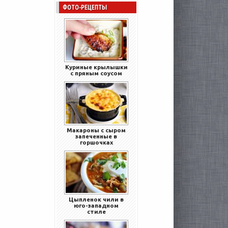
ФОТО-РЕЦЕПТЫ
Куриные крылышки
с пряным соусом
Макароны с сыром
запеченные в
горшочках
Цыпленок чили в
юго-западном
стиле