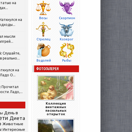
татью на
ах...
Весы
Скорпион
Наткнулся на
одходы...
ал мысли
Стрелец
Козерог
пгрей...
:
Слушайте,
 реально...
Водолей
Рыбы
ФОТОГАЛЕРЕЯ
ткнулся на
Ладо О...
:
Прочитал
ости Ладо,...
Коллекция
винтажных
пасхальных
День в
сы
открыток
ети
Диета
а
Животные
ы
Интересные