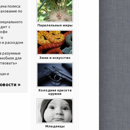
ена полиса:
ахование по
официального
Паралельные миры
дит с
кофе
то
 и расходом
за разумные
Змеи и искусство
омобиля для
ствовать»
ыши и
новости »
Холодная красота
оружия
Младенцы