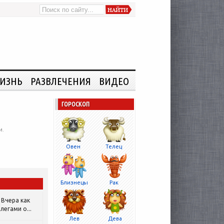
ИЗНЬ
РАЗВЛЕЧЕНИЯ
ВИДЕО
ГОРОСКОП
и.
Овен
Телец
Близнецы
Рак
Вчера как
легами о...
Лев
Дева