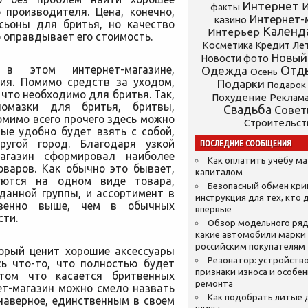
Интернет
И
факты
 производителя. Цена, конечно,
Интернет-
казино
сьоны для бритья, но качество
Календ
Интерьер
 оправдывает его стоимость.
Косметика
Кредит
Ле
Новый
Новости фото
 в этом интернет-магазине,
Отд
Одежда
Осень
ия. Помимо средств за уходом,
Подарки
Подарок
 что необходимо для бритья. Так,
Похудение
Реклам
помазки для бритья, бритвы,
Свадьба
Сове
мимо всего прочего здесь можно
Строительст
ые удобно будет взять с собой,
ругой город. Благодаря узкой
ПОСЛЕДНИЕ СООБЩЕНИЯ
магазин сформировал наиболее
Как оплатить учёбу м
варов. Как обычно это бывает,
капиталом
руются на одном виде товара,
Безопасный обмен кр
данной группы, и ассортимент в
инструкция для тех, кто 
твенно выше, чем в обычных
впервые
сти.
Обзор модельного ряд
какие автомобили марки
российским покупателям
торый ценит хорошие аксессуары
Резонатор: устройство
сь что-то, что полностью будет
признаки износа и особе
 том что касается бритвенных
ремонта
ет-магазин можно смело назвать
Как подобрать литые 
наверное, единственным в своем