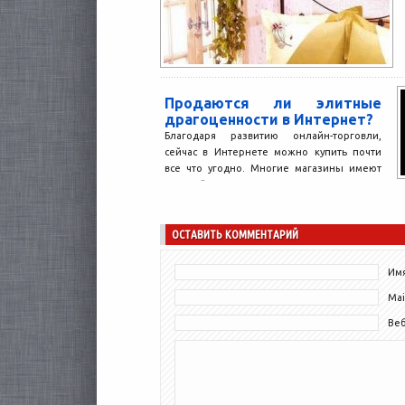
Продаются ли элитные
драгоценности в Интернет?
Благодаря развитию онлайн-торговли,
сейчас в Интернете можно купить почти
все что угодно. Многие магазины имеют
свои сайты, на которых также...
ОСТАВИТЬ КОММЕНТАРИЙ
Имя
Mai
Ве