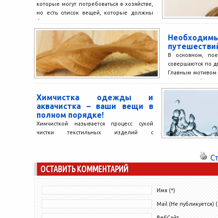
которые могут потребоваться в хозяйстве,
но есть список вещей, которые должны
быть в...
Необходи
путешестви
В основном, пое
совершаются по д
Главным мотивом
впечатлений, и лю
Химчистка одежды и
аквачистка – ваши вещи в
полном порядке!
Химчисткой называется процесс сухой
чистки текстильных изделий с
использованием химических средств.
Сегодня многие прибегают к этой услуге.
С
Ведь она позволяет...
ОСТАВИТЬ КОММЕНТАРИЙ
Имя (*)
Mail (Не публикуется) (
ВебСайт