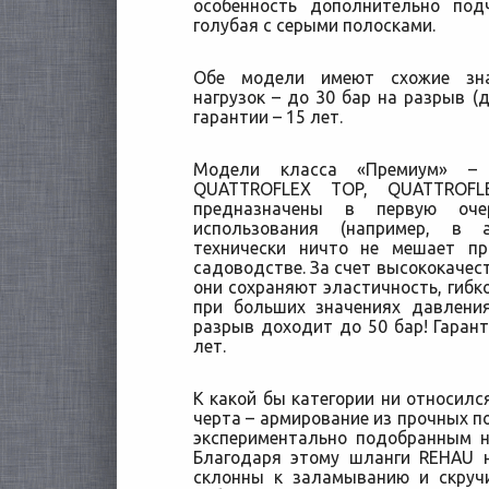
особенность дополнительно под
голубая с серыми полосками.
Обе модели имеют схожие зна
нагрузок – до 30 бар на разрыв (
гарантии – 15 лет.
Модели класса «Премиум» – 
QUATTROFLEX TOP, QUATTROF
предназначены в первую оче
использования (например, в а
технически ничто не мешает п
садоводстве. За счет высококачес
они сохраняют эластичность, гибк
при больших значениях давлени
разрыв доходит до 50 бар! Гарант
лет.
К какой бы категории ни относилс
черта – армирование из прочных п
экспериментально подобранным н
Благодаря этому шланги REHAU н
склонны к заламыванию и скруч