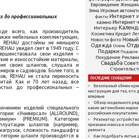
Евровидение
Женщин
Зима
Игровые автомат
Интернет
х до профессиональных
И
факты
Интернет-
казино
Календ
Интерьер
де всего, как производитель
Косметика
Кредит
Ле
также мебельных комплектующих,
Новый
Новости фото
y REHAU достойны не меньшего
Отд
Одежда
Осень
EHAU увидел свет в 1949 году. С
Подарки
Подарок
вершенствовала свои изделия –
Похудение
Реклам
кие и износостойкие материалы,
Свадьба
Сове
ния своих шлангов, слушала и
Строительст
еров и садоводов. Более того, в
ов, REHAU не стала переносить
ПОСЛЕДНИЕ СООБЩЕНИЯ
итай. Как и 70 лет назад, все
Безопасный обмен кр
стых до профессиональных –
инструкция для тех, кто 
впервые
Обзор модельного ряд
ючением изделий специального
какие автомобили марки
гории: «Универсал» (ALLROUND),
российским покупателям
миум» (PREMIUM). Категории
Резонатор: устройство
плуатации шлангов (например,
признаки износа и особе
 нагрузок, сложность ландшафта
ремонта
категории шланги производятся в
Как подобрать литые 