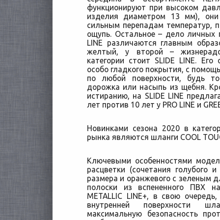
функционируют при высоком давл
изделия диаметром 13 мм), они
сильным перепадам температур, п
ощупь. Остальное – дело личных 
LINE различаются главным образ
желтый, у второй – жизнерад
категории стоит SLIDE LINE. Его
особо гладкого покрытия, с помощь
по любой поверхности, будь то
дорожка или насыпь из щебня. Кро
истиранию, на SLIDE LINE предлаг
лет против 10 лет у PRO LINE и GREE
Новинками сезона 2020 в катего
рынка являются шланги COOL TOUC
Ключевыми особенностями моде
расцветки (сочетания голубого 
размера и оранжевого с зеленым д
полоски из вспененного ПВХ н
METALLIC LINE+, в свою очередь
внутренней поверхности шла
максимальную безопасность про