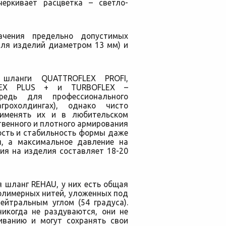
черкивает расцветка – светло-
чения предельно допустимых
для изделий диаметром 13 мм) и
шланги QUATTROFLEX PROFI,
LEX PLUS + и TURBOFLEX –
редь для профессионального
грохолдингах), однако чисто
рименять их и в любительском
твенного и плотного армирования
ость и стабильность формы даже
я, а максимальное давление на
ия на изделия составляет 18-20
я шланг REHAU, у них есть общая
олимерных нитей, уложенных под
ейтральным углом (54 градуса).
икогда не раздуваются, они не
иванию и могут сохранять свои