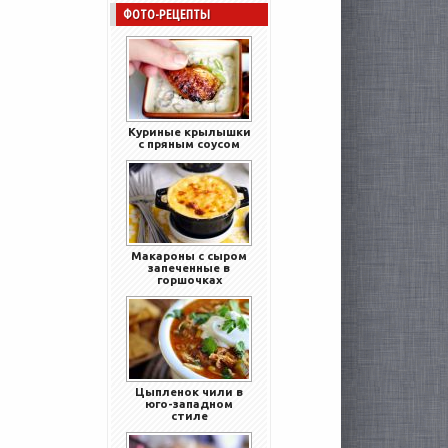
ФОТО-РЕЦЕПТЫ
Куриные крылышки
с пряным соусом
Макароны с сыром
запеченные в
горшочках
Цыпленок чили в
юго-западном
стиле