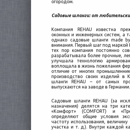
огородом.
Садовые шланги: от любительски
Компания REHAU известна преж
оконных и инженерных систем, а 
однако садовые шланги made b
внимания. Первый шаг под маркой R
тех пор компания постоянно со
разрабатывала более прочные, лег
улучшала технологию армирова
воплощала в жизнь пожелания ферм
отличие от многих промышленник
производство своих изделий в К
шланги REHAU – от самых про
выпускаются на заводе в Германии.
Садовые шланги REHAU (за искл
назначения) делятся на три кате
«Комфорт» (COMFORT) и «Пре
определяют общие условия экс
частоту использования, величину
участка и т. д.). Внутри каждой 