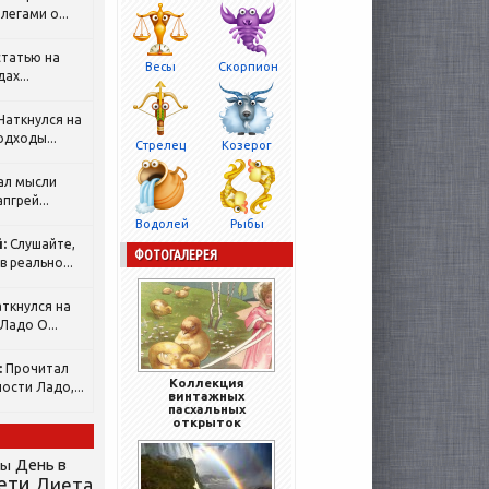
легами о...
татью на
Весы
Скорпион
ах...
Наткнулся на
одходы...
Стрелец
Козерог
ал мысли
пгрей...
Водолей
Рыбы
:
Слушайте,
ФОТОГАЛЕРЕЯ
 реально...
ткнулся на
Ладо О...
:
Прочитал
Коллекция
ости Ладо,...
винтажных
пасхальных
открыток
День в
сы
ети
Диета