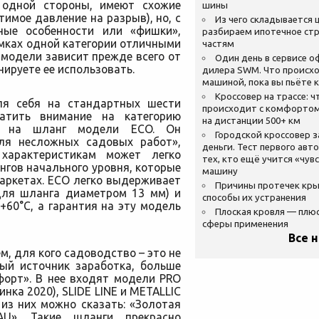
с одной стороны, имеют схожие
шины
имое давление на разрыв), но, с
Из чего складывается ц
ные особенности или «фишки»,
разбираем ипотечное стр
мках одной категории отличными
частям
 модели зависит прежде всего от
Один день в сервисе 
нируете ее использовать.
дилера SWM. Что происхо
машиной, пока вы пьёте 
Кроссовер на трассе: ч
ля себя на стандартных шести
происходит с комфортом
ратить внимание на категорию
на дистанции 500+ км
– на шланг модели ECO. Он
Городской кроссовер 
для несложных садовых работ»,
деньги. Тест первого авт
характеристикам может легко
тех, кто ещё учится «чув
нгов начального уровня, которые
машину
аркетах. ЕСО легко выдерживает
Причины протечек кр
для шланга диаметром 13 мм) и
способы их устранения
+60°C, а гарантия на эту модель
Плоская кровля — плю
сферы применения
Все 
, для кого садоводство – это не
ный источник заработка, больше
форт». В нее входят модели PRO
нка 2020), SLIDE LINE и METALLIC
 из них можно сказать: «Золотая
AU». Такие шланги прекрасно