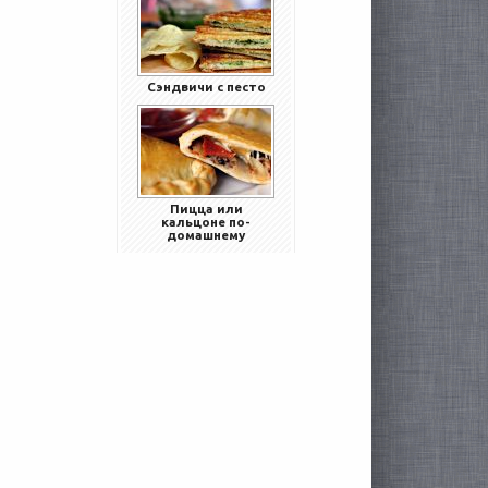
Сэндвичи с песто
Пицца или
кальцоне по-
домашнему