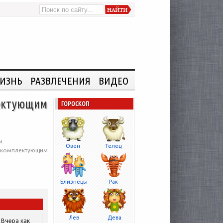
ИЗНЬ
РАЗВЛЕЧЕНИЯ
ВИДЕО
лектующим
ГОРОСКОП
и.
Овен
Телец
и комплектующим
Близнецы
Рак
Лев
Дева
Вчера как