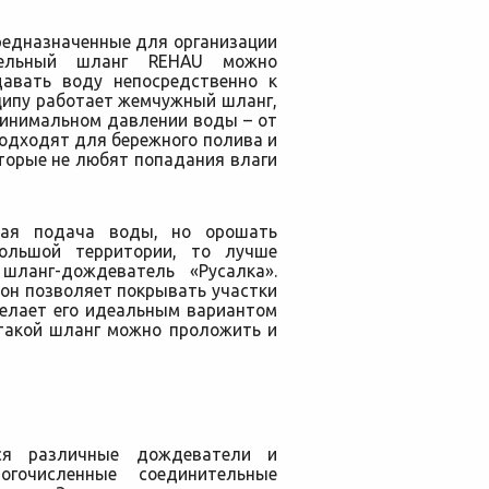
редназначенные для организации
апельный шланг REHAU можно
давать воду непосредственно к
ципу работает жемчужный шланг,
минимальном давлении воды – от
подходят для бережного полива и
торые не любят попадания влаги
ная подача воды, но орошать
ольшой территории, то лучше
шланг-дождеватель «Русалка».
он позволяет покрывать участки
делает его идеальным вариантом
 такой шланг можно проложить и
ся различные дождеватели и
огочисленные соединительные