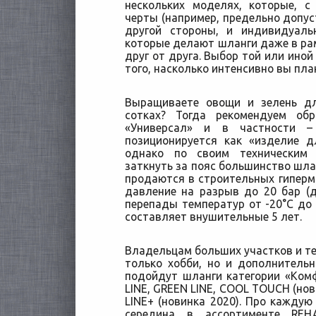
нескольких моделях, которые, 
черты (например, предельно допуст
другой стороны, и индивидуаль
которые делают шланги даже в ра
друг от друга. Выбор той или иной
того, насколько интенсивно вы пла
Выращиваете овощи и зелень д
сотках? Тогда рекомендуем об
«Универсал» и в частности 
позиционируется как «изделие 
однако по своим техническим 
заткнуть за пояс большинство шла
продаются в строительных гиперм
давление на разрыв до 20 бар (
перепады температур от -20°C до 
составляет внушительные 5 лет.
Владельцам больших участков и тем
только хобби, но и дополнитель
подойдут шланги категории «Ком
LINE, GREEN LINE, COOL TOUCH (нови
LINE+ (новинка 2020). Про каждую
середина в ассортименте REH