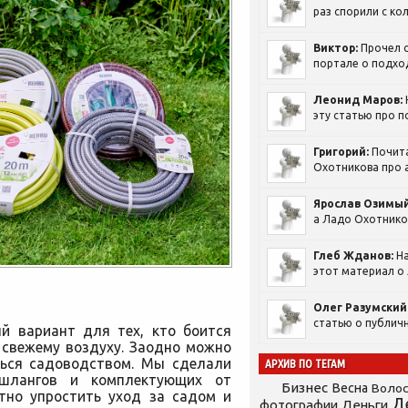
раз спорили с кол
Виктор:
Прочел с
портале о подход
Леонид Маров:
эту статью про п
Григорий:
Почит
Охотникова про а
Ярослав Озимый
а Ладо Охотников
Глеб Жданов:
На
этот материал о 
Олег Разумский
статью о публичн
й вариант для тех, кто боится
 свежему воздуху. Заодно можно
ться садоводством. Мы сделали
АРХИВ ПО ТЕГАМ
шлангов и комплектующих от
Бизнес
Весна
Воло
но упростить уход за садом и
Д
фотографии
Деньги