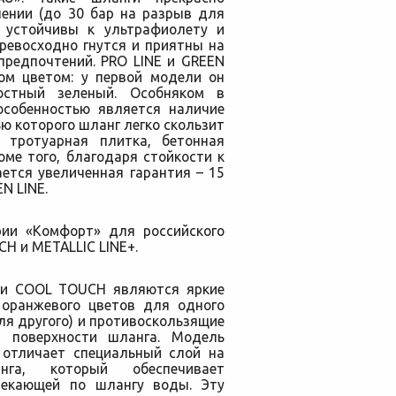
ении (до 30 бар на разрыв для
 устойчивы к ультрафиолету и
ревосходно гнутся и приятны на
предпочтений. PRO LINE и GREEN
ом цветом: у первой модели он
остный зеленый. Особняком в
 особенностью является наличие
ю которого шланг легко скользит
 тротуарная плитка, бетонная
ме того, благодаря стойкости к
ается увеличенная гарантия – 15
N LINE.
рии «Комфорт» для российского
H и METALLIC LINE+.
ли COOL TOUCH являются яркие
и оранжевого цветов для одного
ля другого) и противоскользящие
а поверхности шланга. Модель
, отличает специальный слой на
нга, который обеспечивает
текающей по шлангу воды. Эту