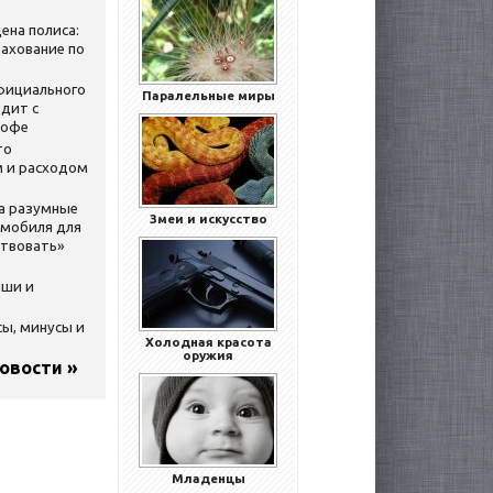
ена полиса:
ахование по
официального
Паралельные миры
дит с
кофе
то
 и расходом
за разумные
Змеи и искусство
омобиля для
ствовать»
ыши и
сы, минусы и
Холодная красота
оружия
новости »
Младенцы