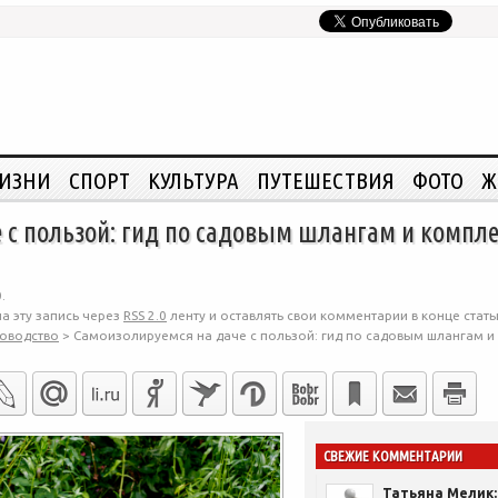
ЖИЗНИ
СПОРТ
КУЛЬТУРА
ПУТЕШЕСТВИЯ
ФОТО
Ж
е с пользой: гид по садовым шлангам и комп
.
а эту запись через
RSS 2.0
ленту и оставлять свои комментарии в конце стать
оводство
>
Самоизолируемся на даче с пользой: гид по садовым шлангам 
СВЕЖИЕ КОММЕНТАРИИ
Татьяна Мелик: