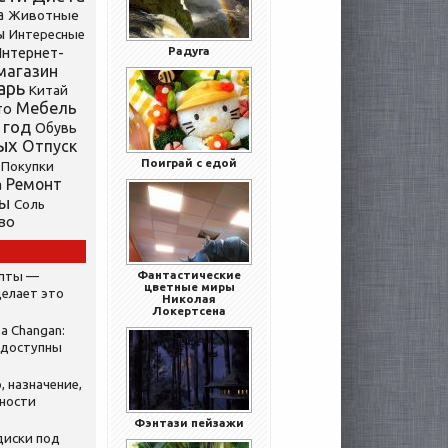
а
Животные
ы
Интересные
нтернет-
Радуга
магазин
арь
Китай
Мебель
то
 год
Обувь
ых
Отпуск
Поиграй с едой
Покупки
Ремонт
а
ты
Соль
во
Фантастические
ипты —
цветные миры
делает это
Николая
Локертсена
а Changan:
 доступны
, назначение,
нности
Фэнтази пейзажи
диски под