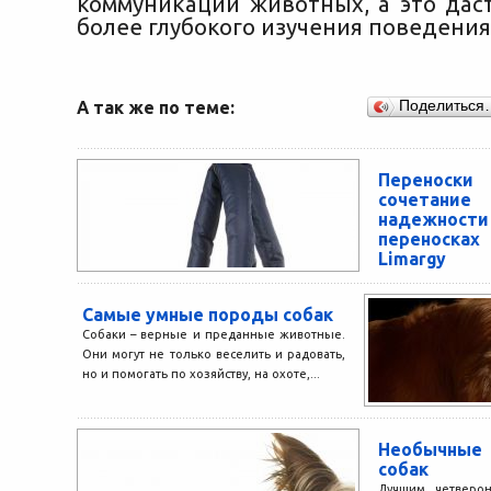
коммуникации животных, а это дас
более глубокого изучения поведени
А так же по теме:
Поделиться
Переноски
сочетани
надежнос
переноска
Limargy
Многие владе
питомцев использ
Самые умные породы собак
во время путеше
Собаки – верные и преданные животные.
относительно да
Они могут не только веселить и радовать,
очень удобны...
но и помогать по хозяйству, на охоте,...
Необычны
собак
Лучшим четверон