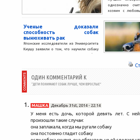
однозначно счит
хозяин с любовь
питомцем, след
заботится...
Ученые доказали
способность собак
вынюхивать рак
Японские исследователи из Университета
Киушу заявили о том, что научили собаку
определять наличие раковых опухолей по
запаху изо рта или...
С
ОДИН КОММЕНТАРИЙ К
“ДЕТИ ПОНИМАЮТ СОБАК ЛУЧШЕ, ЧЕМ ВЗРОСЛЫЕ”
МАШКА
Декабрь 31st, 2014 - 22:14
У меня есть дочь, которой девять лет. С не
произошли такие случаи:
она заплакала, когда мы ругали собаку
она постоянно гладит собаку
если собака скулит, она обязательно ей сделает ч