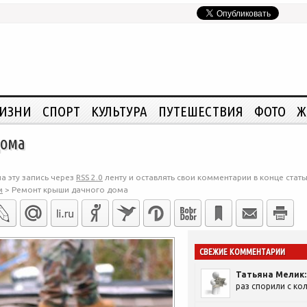
ЖИЗНИ
СПОРТ
КУЛЬТУРА
ПУТЕШЕСТВИЯ
ФОТО
Ж
дома
а эту запись через
RSS 2.0
ленту и оставлять свои комментарии в конце стать
м
>
Ремонт крыши дачного дома
СВЕЖИЕ КОММЕНТАРИИ
Татьяна Мелик:
раз спорили с кол