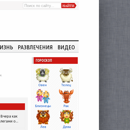
ИЗНЬ
РАЗВЛЕЧЕНИЯ
ВИДЕО
ГОРОСКОП
и.
Овен
Телец
Близнецы
Рак
Вчера как
легами о...
Лев
Дева