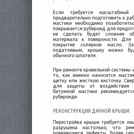
Если требуется масштабный
предварительно подготовить к раб
мастики необходимо позаботить
покрывается рубероид для предотв
не сделать будет сложнее об
материала к поверхности. Для
покрытие солярное масло. За
податливым, крошку можно бу
обычного шпателя.
При ремонте кровельной системы и
то, как именно наносится масти
щетку или жесткую кисточку. Све
для защиты от воздействия в
битумной мастики рекомендует
рубероиде.
РЕКОНСТРУКЦИЯ ДАЧНОЙ КРЫШИ
Перестройка крыши требуется лиш
разрушена настолько, что ре
появившиеся дефекты. Более сер