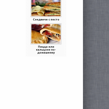
Сэндвичи с песто
Пицца или
кальцоне по-
домашнему