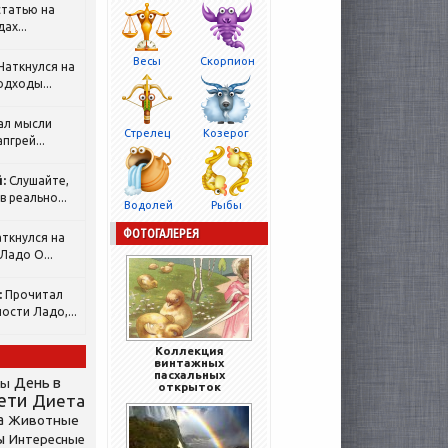
татью на
ах...
Весы
Скорпион
Наткнулся на
одходы...
ал мысли
Стрелец
Козерог
пгрей...
:
Слушайте,
 реально...
Водолей
Рыбы
ФОТОГАЛЕРЕЯ
ткнулся на
Ладо О...
:
Прочитал
ости Ладо,...
Коллекция
винтажных
пасхальных
День в
сы
открыток
ети
Диета
а
Животные
ы
Интересные