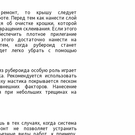
 ремонт, то крышу следует
оте. Перед тем как нанести слой
ся об очистке крошки, которой
ращения склеивания. Если этого
еспечить плотное прилегание
 этого достаточно нанести на
тем, когда рубероид станет
дет легко убрать с помощью
з рубероида особую роль играет
ка. Рекомендуется использовать
рху мастика покрывается песком
нешних факторов. Нанесение
ся при небольших трещинах на
ь в тех случаях, когда система
монт не позволяет устранить
ьезные виды работ, к примеру,