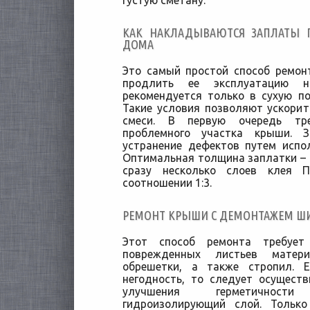
густую сметану.
КАК НАКЛАДЫВАЮТСЯ ЗАПЛАТЫ 
ДОМА
Это самый простой способ ремо
продлить ее эксплуатацию н
рекомендуется только в сухую п
Такие условия позволяют ускори
смеси. В первую очередь тре
проблемного участка крыши. 
устранение дефектов путем испо
Оптимальная толщина заплатки – о
сразу несколько слоев клея 
соотношении 1:3.
РЕМОНТ КРЫШИ С ДЕМОНТАЖЕМ Ш
Этот способ ремонта требует 
поврежденных листьев матер
обрешетки, а также стропил.
негодность, то следует осущест
улучшения герметичност
гидроизолирующий слой. Тольк