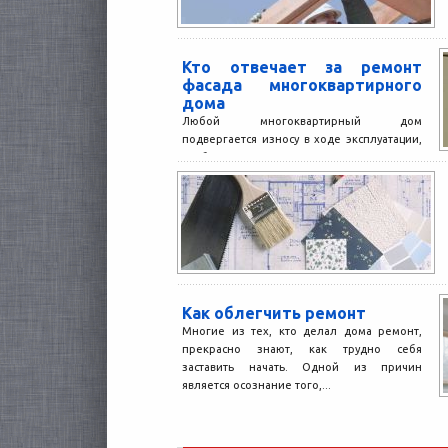
Кто отвечает за ремонт
фасада многоквартирного
дома
Любой многоквартирный дом
подвергается износу в ходе эксплуатации,
особенно постоянно это касается
фасадной части. Разрушение
облицовочных материалов сказывается не
только...
Как облегчить ремонт
Многие из тех, кто делал дома ремонт,
прекрасно знают, как трудно себя
заставить начать. Одной из причин
является осознание того,...