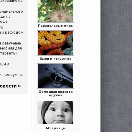
ахование по
официального
дит с
кофе
Паралельные миры
то
 и расходом
за разумные
омобиля для
ствовать»
Змеи и искусство
ыши и
сы, минусы и
новости »
Холодная красота
оружия
Младенцы