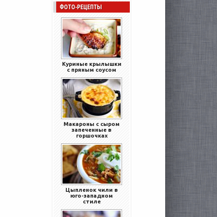
ФОТО-РЕЦЕПТЫ
Куриные крылышки
с пряным соусом
Макароны с сыром
запеченные в
горшочках
Цыпленок чили в
юго-западном
стиле