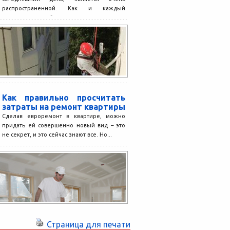
распространенной. Как и каждый
материал, газобетон имеет несколько
изъянов. Одним из...
Как правильно просчитать
затраты на ремонт квартиры
Сделав евроремонт в квартире, можно
придать ей совершенно новый вид – это
не секрет, и это сейчас знают все. Но...
Страница для печати