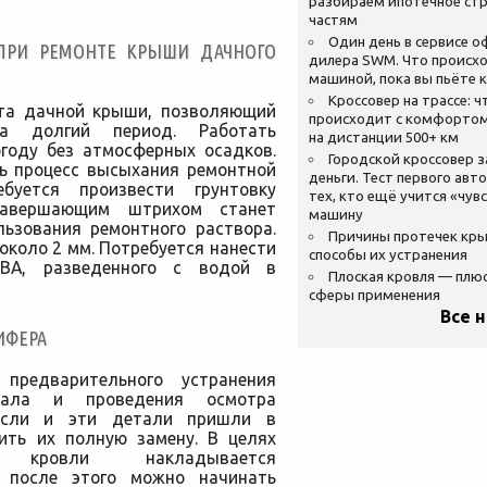
разбираем ипотечное стр
частям
Один день в сервисе 
ПРИ РЕМОНТЕ КРЫШИ ДАЧНОГО
дилера SWM. Что происхо
машиной, пока вы пьёте 
Кроссовер на трассе: ч
нта дачной крыши, позволяющий
происходит с комфортом
а долгий период. Работать
на дистанции 500+ км
огоду без атмосферных осадков.
Городской кроссовер 
ть процесс высыхания ремонтной
деньги. Тест первого авт
буется произвести грунтовку
тех, кто ещё учится «чув
Завершающим штрихом станет
машину
льзования ремонтного раствора.
Причины протечек кр
коло 2 мм. Потребуется нанести
способы их устранения
ПВА, разведенного с водой в
Плоская кровля — плю
сферы применения
Все 
ИФЕРА
предварительного устранения
иала и проведения осмотра
 Если и эти детали пришли в
вить их полную замену. В целях
и кровли накладывается
о после этого можно начинать