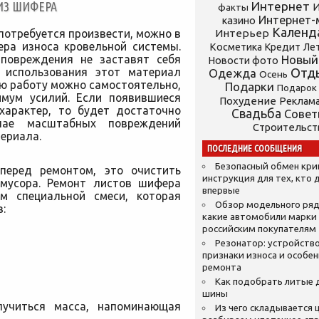
ИЗ ШИФЕРА
Интернет
И
факты
Интернет-
казино
Календ
потребуется произвести, можно в
Интерьер
ера износа кровельной системы.
Косметика
Кредит
Ле
повреждения не заставят себя
Новый
Новости фото
 использования этот материал
Отд
Одежда
Осень
сю работу можно самостоятельно,
Подарки
Подарок
имум усилий. Если появившиеся
Похудение
Реклам
характер, то будет достаточно
Свадьба
Сове
чае масштабных повреждений
Строительст
ериала.
ПОСЛЕДНИЕ СООБЩЕНИЯ
Безопасный обмен кр
 перед ремонтом, это очистить
инструкция для тех, кто 
 мусора. Ремонт листов шифера
впервые
ем специальной смеси, которая
Обзор модельного ряд
:
какие автомобили марки
российским покупателям
Резонатор: устройство
признаки износа и особе
ремонта
Как подобрать литые 
шины
учиться масса, напоминающая
Из чего складывается ц