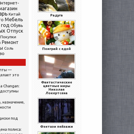
нтернет-
магазин
арь
Китай
Радуга
Мебель
то
 год
Обувь
ых
Отпуск
Покупки
Ремонт
а
ты
Соль
Поиграй с едой
во
ипты —
делает это
Фантастические
а Changan:
цветные миры
Николая
 доступны
Локертсена
, назначение,
нности
диски под
Фэнтази пейзажи
ена полиса: