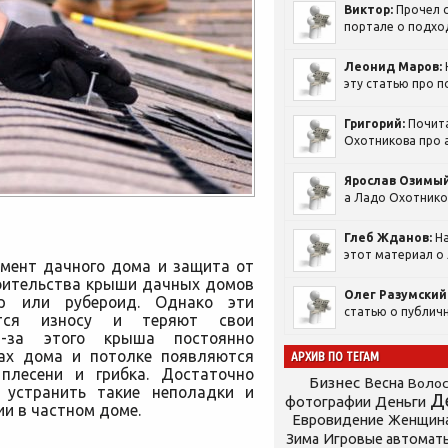
Виктор:
Прочел с
портале о подход
Леонид Маров:
эту статью про п
Григорий:
Почит
Охотникова про а
Ярослав Озимый
а Ладо Охотников
Глеб Жданов:
На
этот материал о 
емент дачного дома и защита от
роительства крыши дачных домов
Олег Разумский
р или рубероид. Однако эти
статью о публичн
ются износу и теряют свои
за этого крыша постоянно
нах дома и потолке появляются
АРХИВ ПО ТЕГАМ
плесени и грибка. Достаточно
Бизнес
Весна
Воло
 устранить такие неполадки и
Д
фотографии
Деньги
и в частном доме.
Евровидение
Женщин
Зима
Игровые автомат