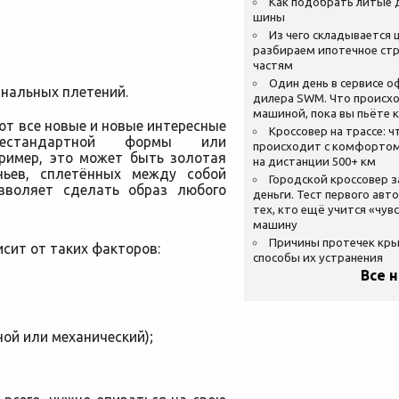
Как подобрать литые 
шины
Из чего складывается ц
разбираем ипотечное стр
частям
Один день в сервисе 
инальных плетений.
дилера SWM. Что происхо
машиной, пока вы пьёте 
т все новые и новые интересные
Кроссовер на трассе: ч
естандартной формы или
происходит с комфортом
ример, это может быть золотая
на дистанции 500+ км
ньев, сплетённых между собой
Городской кроссовер 
зволяет сделать образ любого
деньги. Тест первого авт
тех, кто ещё учится «чув
машину
Причины протечек кр
сит от таких факторов:
способы их устранения
Все 
ой или механический);