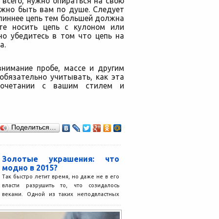
всего, нужно опираться на свою
лжно быть вам по душе. Следует
линнее цепь тем большей должна
те носить цепь с кулоном или
но убедитесь в том что цепь на
а.
внимание пробе, массе и другим
обязательно учитывать, как эта
сочетании с вашим стилем и
Поделиться…
Золотые украшения: что
модно в 2015?
Так быстро летит время, но даже не в его
власти разрушить то, что созидалось
веками. Одной из таких неподвластных
времени...