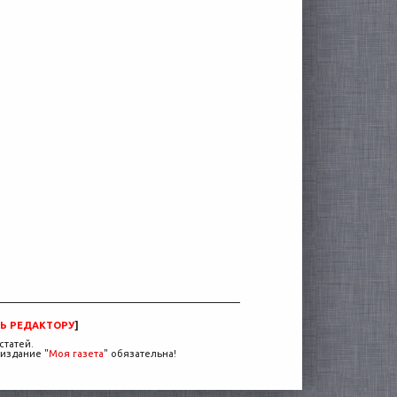
Ь РЕДАКТОРУ
]
статей.
издание "
Моя газета
" обязательна!