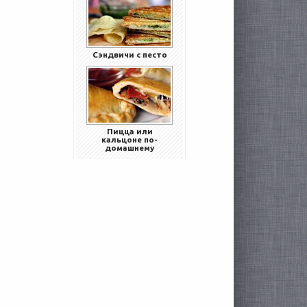
Сэндвичи с песто
Пицца или
кальцоне по-
домашнему