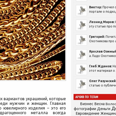
Виктор:
Прочел с
портале о подход
Леонид Маров:
эту статью про п
Григорий:
Почит
Охотникова про а
Ярослав Озимый
а Ладо Охотников
Глеб Жданов:
На
этот материал о 
Олег Разумский
статью о публичн
АРХИВ ПО ТЕГАМ
их вариантов украшений, которые
реди мужчин и женщин. Главная
Бизнес
Весна
Воло
о ювелирного изделия – это его
Д
фотографии
Деньги
драгоценного металла всегда
Евровидение
Женщин