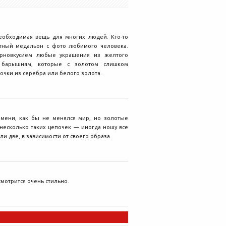
еобходимая вещь для многих людей. Кто-то
ятный медальон с фото любимого человека.
урновкусием любые украшения из желтого
 барышням, которые с золотом слишком
чки из серебра или белого золота.
мени, как бы не менялся мир, но золотые
 несколько таких цепочек — иногда ношу все
ли две, в зависимости от своего образа.
мотрится очень стильно.