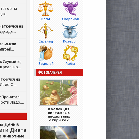
татью на
ах...
Весы
Скорпион
Наткнулся на
одходы...
Стрелец
Козерог
ал мысли
пгрей...
:
Слушайте,
Водолей
Рыбы
 реально...
ФОТОГАЛЕРЕЯ
ткнулся на
Ладо О...
:
Прочитал
ости Ладо,...
Коллекция
винтажных
пасхальных
открыток
День в
сы
ети
Диета
а
Животные