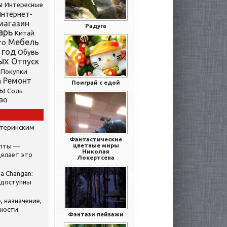
ы
Интересные
нтернет-
магазин
Радуга
арь
Китай
Мебель
то
 год
Обувь
ых
Отпуск
Покупки
Ремонт
а
Поиграй с едой
ты
Соль
во
атеринским
Фантастические
цветные миры
ипты —
Николая
делает это
Локертсена
а Changan:
 доступны
, назначение,
нности
Фэнтази пейзажи