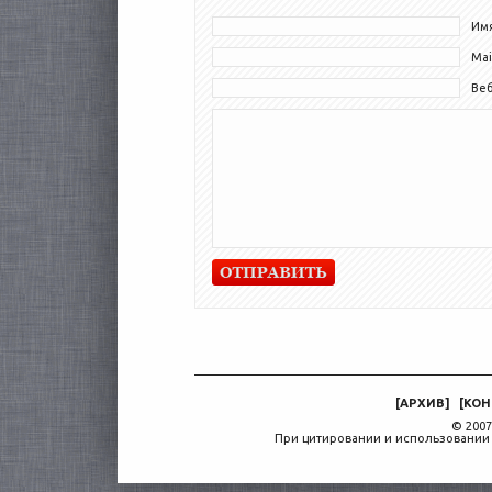
Имя
Mai
Ве
[
АРХИВ
]
[
КОН
© 2007
При цитировании и использовании 