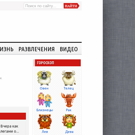
ИЗНЬ
РАЗВЛЕЧЕНИЯ
ВИДЕО
ГОРОСКОП
и.
Овен
Телец
Близнецы
Рак
Вчера как
легами о...
Лев
Дева