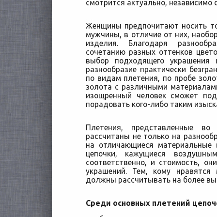
смотрится
актуально, независимо 
Женщины предпочитают носить то
мужчины, в отличие от них, наоб
изделия. Благодаря разнооб
сочетанию разных оттенков цвет
выбор подходящего украшения 
разнообразие практически безгран
по видам плетения, по пробе золо
золота с различными материалам
изощренный человек сможет под
порадовать кого-либо таким изыс
Плетения, представленные во
рассчитаны не только на разнообр
на отличающиеся материальные 
цепочки, кажущиеся воздушны
соответственно, и стоимость, о
украшений. Тем, кому нравятся
должны рассчитывать на более вы
Среди основных плетений цепоч