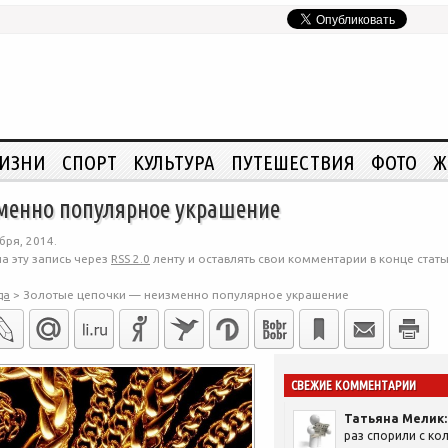
ЖИЗНИ
СПОРТ
КУЛЬТУРА
ПУТЕШЕСТВИЯ
ФОТО
Ж
менно популярное украшение
бря, 2014.
а эту запись через
RSS 2.0
ленту и оставлять свои комментарии в конце стать
да
>
Золотые цепочки — неизменно популярное украшение
СВЕЖИЕ КОММЕНТАРИИ
Татьяна Мелик:
раз спорили с кол