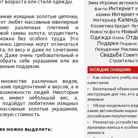
от возраста или стиля одежды.
Зима
Игровые автомат
Интернет
И
факты
Интернет-
казино
нкие изящные золотые цепочки,
Календ
Интерьер
орот любят массивные ювелирные
Косметика
Кредит
Ле
разию различных плетений и
Новый
Новости фото
овой гаммы золота, осуществить
Отд
Одежда
Осень
можно без особого труда. Это
Подарки
ично. Цепочки могут отличаться
Подарок
Похудение
та, по весу и даже по сочетанию
Реклам
Свадьба
Сове
и. Даже очень требовательный и
обрать себе украшение или же
Строительст
канным подарком.
ПОСЛЕДНИЕ СООБЩЕНИЯ
Как оплатить учёбу м
 множестве различных видов,
капиталом
азие предпочтений и вкусов, а и
Безопасный обмен кр
возможности людей. Некоторые
инструкция для тех, кто 
ми, имеют небольшой вес, а,
впервые
ни подойдут любителям изящных
Обзор модельного ряд
 массивные золотые украшения,
какие автомобили марки
сокую стоимость.
российским покупателям
Резонатор: устройство
признаки износа и особе
ек можно выделить:
ремонта