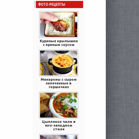
ФОТО-РЕЦЕПТЫ
Куриные крылышки
с пряным соусом
Макароны с сыром
запеченные в
горшочках
Цыпленок чили в
юго-западном
стиле