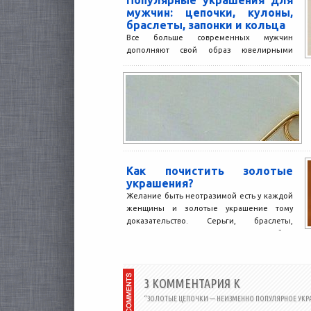
Популярные украшения для
мужчин: цепочки, кулоны,
браслеты, запонки и кольца
Все больше современных мужчин
дополняют свой образ ювелирными
украшениями. Сегодня это не признак
дурного тона, а обязательный атрибут
стильного джентльмена....
Как почистить золотые
украшения?
Желание быть неотразимой есть у каждой
женщины и золотые украшение тому
доказательство. Серьги, браслеты,
цепочки и прочие украшения способны
выделить...
3 КОММЕНТАРИЯ К
“ЗОЛОТЫЕ ЦЕПОЧКИ — НЕИЗМЕННО ПОПУЛЯРНОЕ УКР