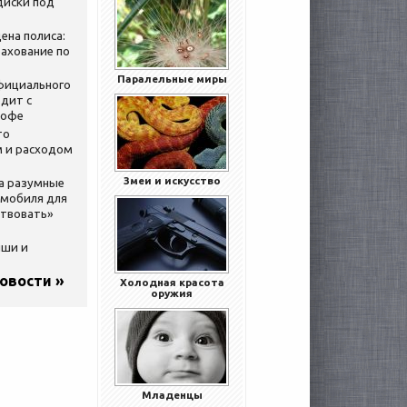
диски под
ена полиса:
ахование по
Паралельные миры
официального
дит с
кофе
то
 и расходом
Змеи и искусство
за разумные
омобиля для
ствовать»
ыши и
новости »
Холодная красота
оружия
Младенцы