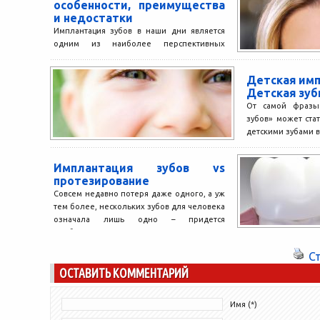
особенности, преимущества
костной пластики! 
и недостатки
Имплантация зубов в наши дни является
одним из наиболее перспективных
методов восстановления утраченных
зубов. Она получила широкое
Детская имп
распространение в стоматологии,...
Детская зуб
От самой фразы 
зубов» может стат
детскими зубами в
Имплантация зубов vs
протезирование
Совсем недавно потеря даже одного, а уж
тем более, нескольких зубов для человека
означала лишь одно – придется
прибегнуть к...
С
ОСТАВИТЬ КОММЕНТАРИЙ
Имя (*)