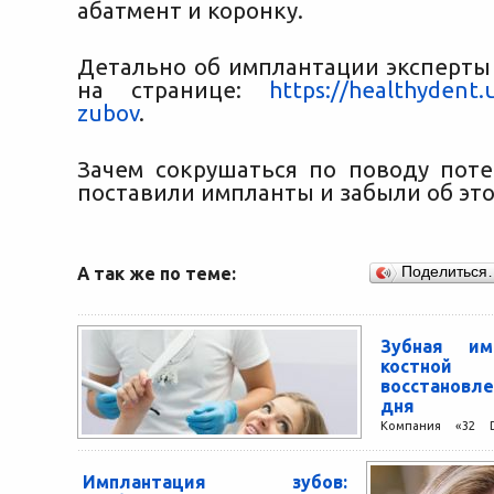
абатмент и коронку.
Детально об имплантации эксперты
на странице:
https://healthydent.
zubov
.
Зачем сокрушаться по поводу поте
поставили импланты и забыли об эт
А так же по теме:
Поделиться
Зубная им
костной
восстановле
дня
Компания «32 D
восстановлени
комфортным и б
Имплантация зубов:
выполняют имп