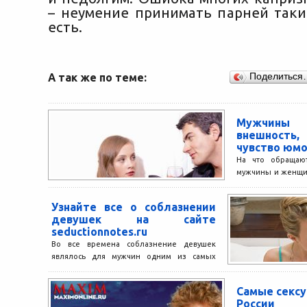
– неумение принимать парней таки
есть.
А так же по теме:
Поделиться
Мужчины
внешност
чувство юм
На что обращаю
мужчины и женщи
Мнения разны
разделились: 59% м
Узнайте все о соблазнении
девушек на сайте
seductionnotes.ru
Во все времена соблазнение девушек
являлось для мужчин одним из самых
желанных и в то же время загадочных
умений. Образы...
Самые секс
России