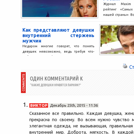
Журнал Maxim 
рейтинг «Самых
нашей страны». В
кровь» – звезд
Кристина Асмус....
Как представляют девушки
внутренний стержень
мужчин
Недаром многие говорят, что понять
девушек невозможно, ведь требуя что-
либо от парней и получая это, они
начинают обижаться, а потом...
С
ОДИН КОММЕНТАРИЙ К
“КАКИЕ ДЕВУШКИ НРАВЯТСЯ ПАРНЯМ?”
ВИКТОР
Декабрь 25th, 2015 - 11:36
Сказанное все правильно. Каждая девушка, жен
прекрасна по своему. Во всем нужно чувство м
элегантная одежда, не вызывающая, правильная 
внутренний мир. Доброта, мягкость. В каждо