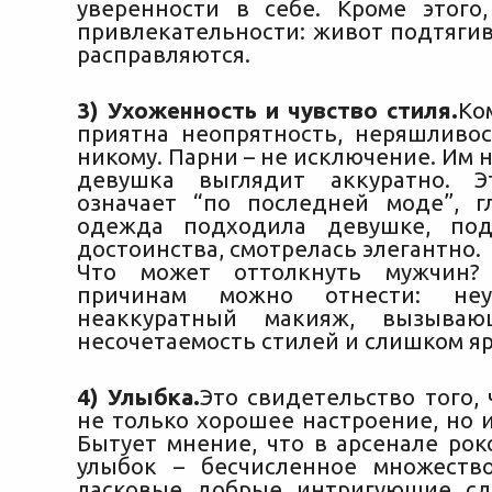
уверенности в себе. Кроме этого
привлекательности: живот подтягив
расправляются.
3) Ухоженность и чувство стиля.
Ко
приятна неопрятность, неряшливос
никому. Парни – не исключение. Им н
девушка выглядит аккуратно. 
означает “по последней моде”, г
одежда подходила девушке, под
достоинства, смотрелась элегантно.
Что может оттолкнуть мужчин?
причинам можно отнести: не
неаккуратный макияж, вызываю
несочетаемость стилей и слишком яр
4) Улыбка.
Это свидетельство того,
не только хорошее настроение, но 
Бытует мнение, что в арсенале рок
улыбок – бесчисленное множество
ласковые, добрые, интригующие, 