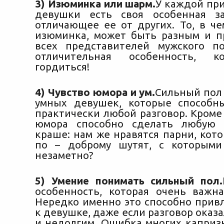
3) Изюминка или шарм.
У каждой пр
девушки есть своя особенная за
отличающее ее от других. То, в че
изюминка, может быть разным и п
всех представителей мужского п
отличительная особенность, к
гордиться!
4) Чувство юмора и ум.
Сильный пол
умных девушек, которые способн
практически любой разговор. Кроме 
юмора способно сделать любую
краше: нам же нравятся парни, кот
по – доброму шутят, с которыми
незаметно?
5) Умение понимать сильный пол.
особенность, которая очень важн
Нередко именно это способно прив
к девушке, даже если разговор оказ
и недолгим. Ошибка многих капри